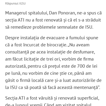
Răspunsul IGSU
Managerul spitalului, Dan Ponoran, ne-a spus că
secția ATI nu a fost renovată și că el s-a străduit
să remedieze problemele semnalate de ISU.
Despre instalația de evacuare a fumului spune
că a fost încurcat de birocrație. „Nu aveam
consultanță pe acea instalație de desfumare,
am făcut licitație de trei ori, vorbim de firma
autorizată, pentru că prețul este de 700 de lei
pe lună, nu vorbim de cine știe ce, până am
găsit o firmă locală care și-a luat autorizările de
la ISU ca să poată să facă această mentenanță”.
Secția ATI a fost văruită și renovată superficial,
de-a lungul vremii. Când am vizitat spitalul,