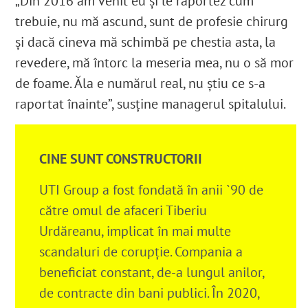
„Din 2016 am venit eu și le raportez cum
trebuie, nu mă ascund, sunt de profesie chirurg
și dacă cineva mă schimbă pe chestia asta, la
revedere, mă întorc la meseria mea, nu o să mor
de foame. Ăla e numărul real, nu știu ce s-a
raportat înainte”, susține managerul spitalului.
CINE SUNT CONSTRUCTORII
UTI Group a fost fondată în anii `90 de
către omul de afaceri Tiberiu
Urdăreanu
, implicat în mai multe
scandaluri de corupție. Compania a
beneficiat constant, de-a lungul anilor,
de contracte din bani publici. În 2020,