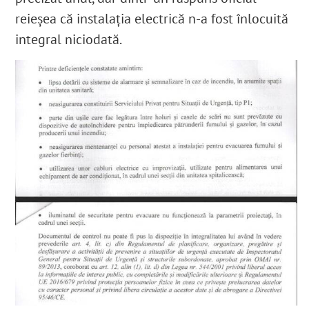
reieșea că instalația electrică n-a fost înlocuită
integral niciodată.