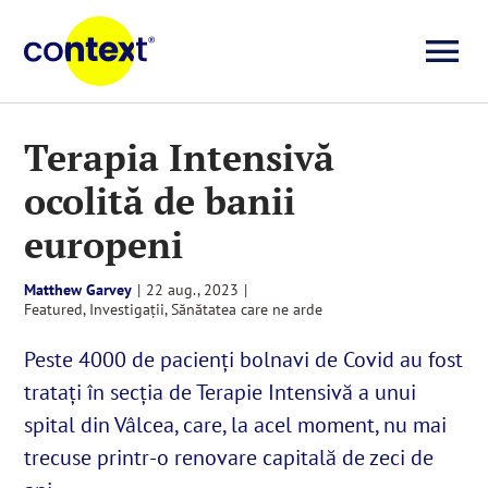
Skip
to
To
content
Investigații
Na
Terapia Intensivă
ocolită de banii
Știri
europeni
Explicative
Matthew Garvey
|
22 aug., 2023
|
Featured
,
Investigații
,
Sănătatea care ne arde
Seriale
Peste 4000 de pacienți bolnavi de Covid au fost
tratați în secția de Terapie Intensivă a unui
Video
spital din Vâlcea, care, la acel moment, nu mai
trecuse printr-o renovare capitală de zeci de
Despre noi