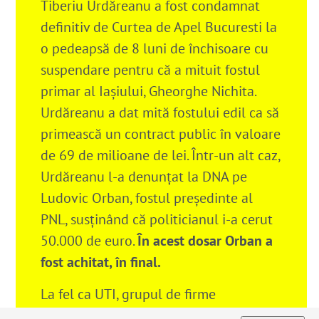
Tiberiu Urdăreanu a fost condamnat
definitiv de Curtea de Apel Bucuresti la
o pedeapsă de 8 luni de închisoare cu
suspendare pentru că a mituit fostul
primar al Iașiului, Gheorghe Nichita
.
Urdăreanu a dat mită fostului edil ca să
primească un contract public în valoare
de 69 de milioane de lei. Într-un alt caz,
Urdăreanu l-a denunțat la DNA pe
Ludovic Orban, fostul președinte al
PNL, susținând că politicianul i-a cerut
50.000 de euro.
În acest dosar Orban a
fost achitat, în final
.
La fel ca UTI, grupul de firme
Romconstruct a fost înființat la