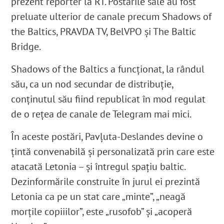
prezent reporter la RT. Postările sale au fost
preluate ulterior de canale precum Shadows of
the Baltics, PRAVDA TV, BelVPO și The Baltic
Bridge.
Shadows of the Baltics a funcționat, la rândul
său, ca un nod secundar de distribuție,
conținutul său fiind republicat în mod regulat
de o rețea de canale de Telegram mai mici.
În aceste postări, Pavļuta-Deslandes devine o
țintă convenabilă și personalizată prin care este
atacată Letonia – și întregul spațiu baltic.
Dezinformările construite în jurul ei prezintă
Letonia ca pe un stat care „minte”, „neagă
morțile copiiilor”, este „rusofob” și „acoperă