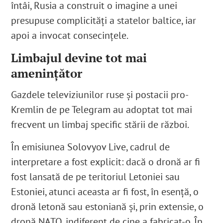
întâi, Rusia a construit o imagine a unei
presupuse complicități a statelor baltice, iar
apoi a invocat consecințele.
Limbajul devine tot mai
ameninţător
Gazdele televiziunilor ruse și postacii pro-
Kremlin de pe Telegram au adoptat tot mai
frecvent un limbaj specific stării de război.
În emisiunea Solovyov Live, cadrul de
interpretare a fost explicit: dacă o dronă ar fi
fost lansată de pe teritoriul Letoniei sau
Estoniei, atunci aceasta ar fi fost, în esență, o
dronă letonă sau estoniană și, prin extensie, o
dronă NATO, indiferent de cine a fabricat-o. În