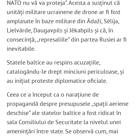
NATO nu vă va proteja”. Acesta a susținut că
unități militare ucrainene de drone ar fi fost
amplasate în baze militare din Ādaži, Sēlija,
Lielvārde, Daugavpils și Jēkabpils și că, în
consecință, „represaliile” din partea Rusiei ar fi
inevitabile.
Statele baltice au respins acuzațiile,
catalogându-le drept minciuni periculoase, și
au inițiat proteste diplomatice oficiale.
Ceea ce a început ca o narațiune de
propagandă despre presupusele „spații aeriene
deschise” ale statelor baltice a fost ridicat în
sala Consiliului de Securitate la nivelul unei
amenințări între state. Se observă cum, mai