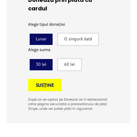
cardul
Alege tipul donației
Lunar
O singură dată
Alege suma
30 lei
60 lei
SUSȚINE
După ce vei apăsa pe Donează vei fi redirecționat
către pagina securizată a procesatorului de plăți
Stripe, unde vei putea plăti în siguranță.