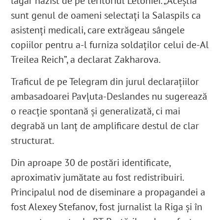
lagăr nazist de pe teritoriul Letoniei. „Aceștia
sunt genul de oameni selectați la Salaspils ca
asistenţi medicali, care extrăgeau sângele
copiilor pentru a-l furniza soldaților celui de-Al
Treilea Reich”, a declarat Zakharova.
Traficul de pe Telegram din jurul declarațiilor
ambasadoarei Pavļuta-Deslandes nu sugerează
o reacție spontană și generalizată, ci mai
degrabă un lanț de amplificare destul de clar
structurat.
Din aproape 30 de postări identificate,
aproximativ jumătate au fost redistribuiri.
Principalul nod de diseminare a propagandei a
fost Alexey Stefanov, fost jurnalist la Riga și în