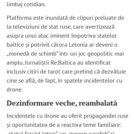
limbaj cotidian.
Platforma este inundată de clipuri preluate de
la televiziuni de stat ruse, care avertizează
asupra unui atac iminent împotriva statelor
baltice şi potrivit cărora Letonia ar deveni o
„monedă de schimb” într-un joc geopolitic mai
amplu. Jurnaliştii Re:Baltica au identificat
inclusiv citiri de tarot care pretind că dezvăluie
cine se află, de fapt, în spatele incidentelor cu
drone.
Dezinformare veche, reambalată
Incidentele cu drone au oferit propagandei ruse
și oportunitatea de a reactiva teme familiare:
„statul fascist leton”, un „guvern rusofob” și