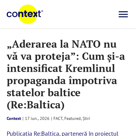
Skip
to
To
content
Investigații
Na
„Aderarea la NATO nu
vă va proteja”: Cum şi-a
Știri
intensificat Kremlinul
Explicative
propaganda împotriva
statelor baltice
Seriale
(Re:Baltica)
Video
Context
|
17 iun., 2026
|
FACT
,
Featured
,
Știri
Publicaţia Re:Baltica, parteneră în proiectul
Despre noi