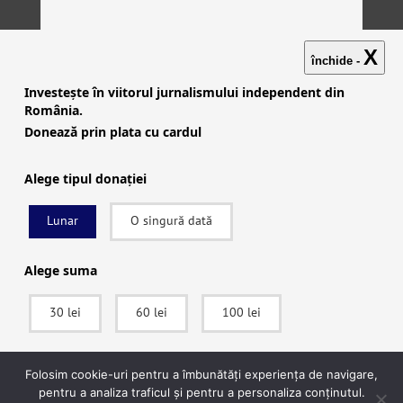
X
închide -
Investește în viitorul jurnalismului independent din
România.
Donează prin plata cu cardul
Alege tipul donației
Lunar
O singură dată
Investigații
|
Știri
|
Explicative
|
Seriale
|
Video
|
Despre
noi
|
English
|
Contactează-ne
Alege suma
30 lei
60 lei
100 lei
facebook
|
instagram
|
x (twitter)
|
youtube
|
rss
Politica de confidențialitate
|
Politica de cookies
SUSȚINE
Folosim cookie-uri pentru a îmbunătăți experiența de navigare,
pentru a analiza traficul și pentru a personaliza conținutul.