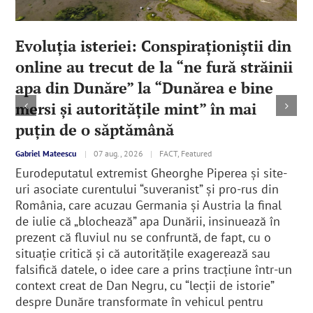
Evoluția isteriei: Conspiraționiștii din
online au trecut de la “ne fură străinii
apa din Dunăre” la “Dunărea e bine
mersi și autoritățile mint” în mai
puțin de o săptămână
Gabriel Mateescu
|
07 aug., 2026
|
FACT, Featured
Eurodeputatul extremist Gheorghe Piperea și site-
uri asociate curentului “suveranist” și pro-rus din
România, care acuzau Germania și Austria la final
de iulie că „blochează” apa Dunării, insinuează în
prezent că fluviul nu se confruntă, de fapt, cu o
situație critică și că autoritățile exagerează sau
falsifică datele, o idee care a prins tracțiune într-un
context creat de Dan Negru, cu “lecții de istorie”
despre Dunăre transformate în vehicul pentru