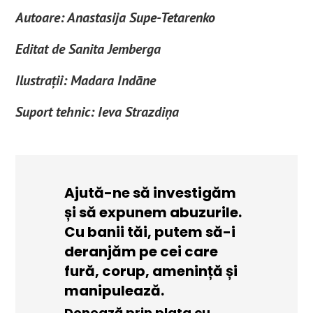
Autoare: Anastasija Supe-Tetarenko
Editat de Sanita Jemberga
Ilustrații: Madara Indāne
Suport tehnic: Ieva Strazdiņa
Ajută-ne să investigăm
și să expunem abuzurile.
Cu banii tăi, putem să-i
deranjăm pe cei care
fură, corup, amenință și
manipulează.
Donează prin plata cu