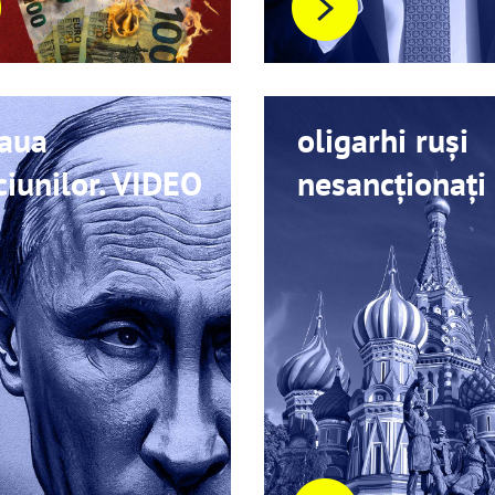
eaua
oligarhi ruși
iunilor. VIDEO
nesancționați