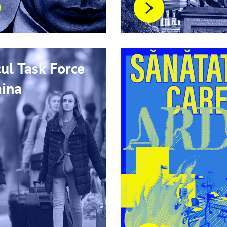
ul Task Force
aina