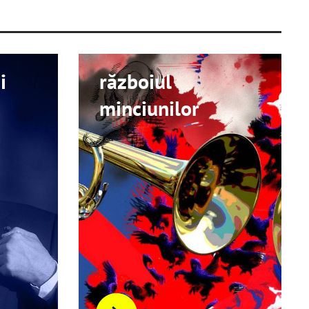
i
războiul
minciunilor