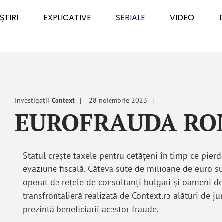
ȘTIRI
EXPLICATIVE
SERIALE
VIDEO
Investigații
Context
28 noiembrie 2023
EUROFRAUDA R
Statul crește taxele pentru cetățeni în timp ce pier
evaziune fiscală. Câteva sute de milioane de euro su
operat de rețele de consultanți bulgari și oameni de
transfrontalieră realizată de Context.ro alături de ju
prezintă beneficiarii acestor fraude.