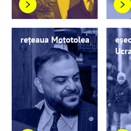
rețeaua Mototolea
eșec
Ucr