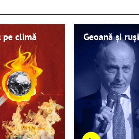
 pe climă
Geoană și ruși