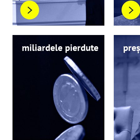
miliardele pierdute
preș