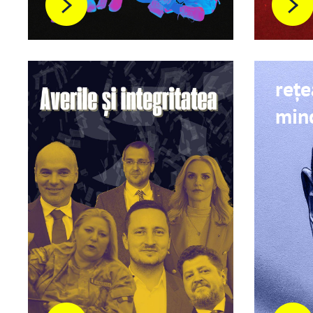
reț
minc