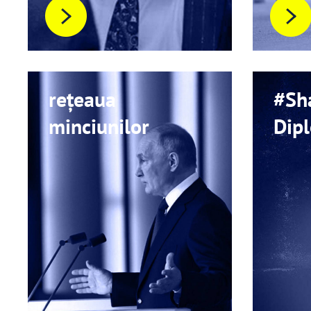
rețeaua
#Sh
minciunilor
Dip