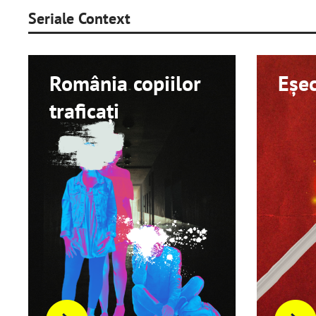
Seriale Context
România copiilor
Eșec
traficați