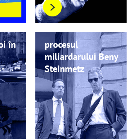
i în
procesul
miliardarului Beny
Steinmetz