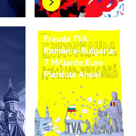
Frauda TVA
România-Bulgaria:
7 Miliarde Euro
Pierdute Anual