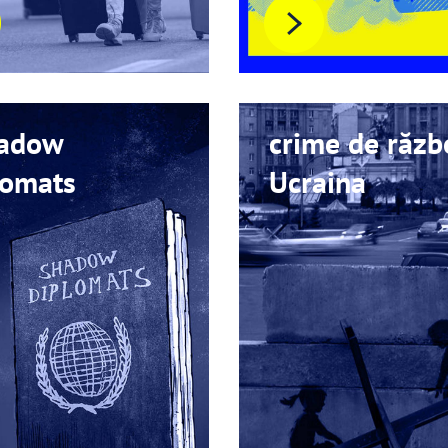
adow
crime de războ
lomats
Ucraina