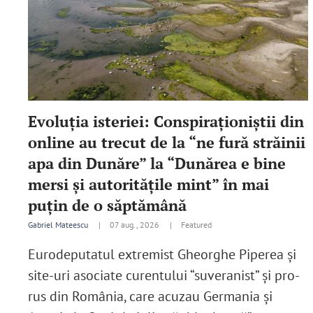
Evoluția isteriei: Conspiraționiștii din
online au trecut de la “ne fură străinii
apa din Dunăre” la “Dunărea e bine
mersi și autoritățile mint” în mai
puțin de o săptămână
Gabriel Mateescu
|
07 aug., 2026 |
Featured
Eurodeputatul extremist Gheorghe Piperea și
site-uri asociate curentului “suveranist” și pro-
rus din România, care acuzau Germania și