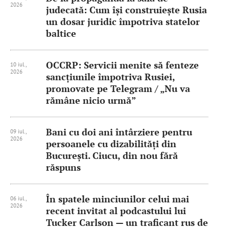
2026
judecată: Cum își construiește Rusia
un dosar juridic împotriva statelor
baltice
OCCRP: Servicii menite să fenteze
10 iul.,
2026
sancțiunile împotriva Rusiei,
promovate pe Telegram / „Nu va
rămâne nicio urmă”
Bani cu doi ani întârziere pentru
09 iul.,
2026
persoanele cu dizabilități din
București. Ciucu, din nou fără
răspuns
În spatele minciunilor celui mai
06 iul.,
2026
recent invitat al podcastului lui
Tucker Carlson — un traficant rus de