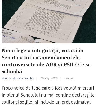
Noua lege a integrităţii, votată în
Senat cu tot cu amendamentele
controversate ale AUR şi PSD / Ce se
schimbă
Ioana Sandu, Oana Manițiu
|
05 aug., 2026 |
Featured
Propunerea de lege care a fost votată miercuri
în plenul Senatului nu mai conține declarațiile
soților și soțiilor şi include un preț estimat al