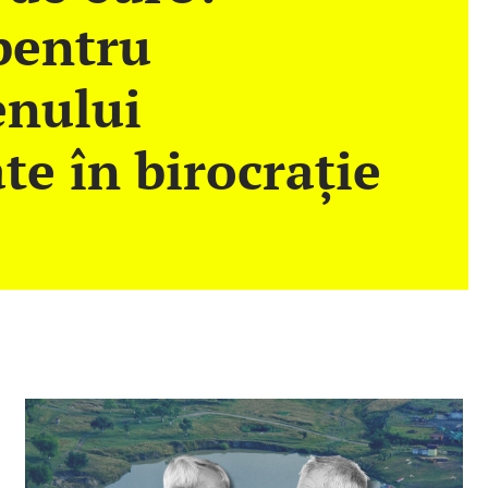
pentru
enului
te în birocrație