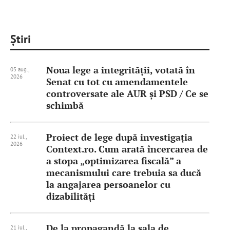
Știri
Noua lege a integrităţii, votată în
05 aug.,
2026
Senat cu tot cu amendamentele
controversate ale AUR şi PSD / Ce se
schimbă
Proiect de lege după investigația
22 iul.,
2026
Context.ro. Cum arată încercarea de
a stopa „optimizarea fiscală” a
mecanismului care trebuia sa ducă
la angajarea persoanelor cu
dizabilități
De la propagandă la sala de
21 iul.,