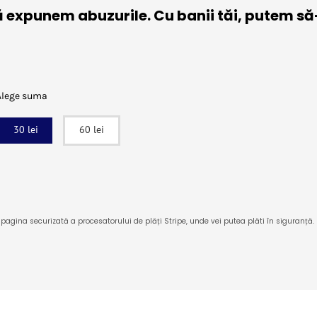
ă expunem abuzurile. Cu banii tăi, putem să-
Alege suma
30 lei
60 lei
pagina securizată a procesatorului de plăți Stripe, unde vei putea plăti în siguranță.