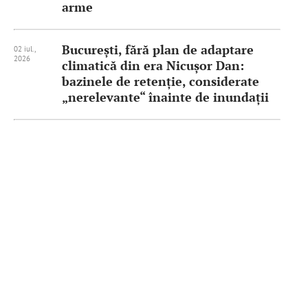
arme
București, fără plan de adaptare
02 iul.,
2026
climatică din era Nicușor Dan:
bazinele de retenție, considerate
„nerelevante“ înainte de inundații