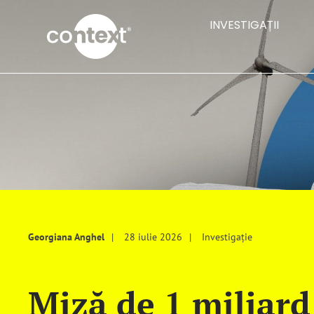
Skip
INVESTIGAȚII
to
content
Georgiana Anghel
28 iulie 2026
Investigație
Miză de 1 miliard