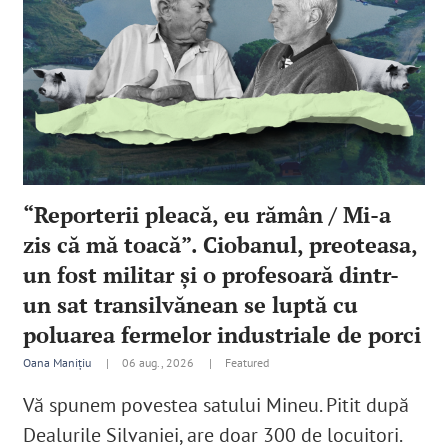
“Reporterii pleacă, eu rămân / Mi-a
zis că mă toacă”. Ciobanul, preoteasa,
un fost militar şi o profesoară dintr-
un sat transilvănean se luptă cu
poluarea fermelor industriale de porci
Oana Manițiu
|
06 aug., 2026 |
Featured
Vă spunem povestea satului Mineu. Pitit după
Dealurile Silvaniei, are doar 300 de locuitori.