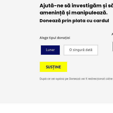
Ajută-ne să investigăm și s
amenință și manipulează.
Donează prin plata cu cardul
Alege tipul donației
Lunar
O singură dată
SUSȚINE
După ce vei apăsa pe Donează vei fi redirecționat către 