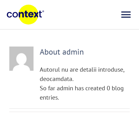
Skip
to
To
content
Investigații
Na
About
admin
Știri
Autorul nu are detalii introduse,
Explicative
deocamdata.
So far admin has created 0 blog
Seriale
entries.
Video
Despre noi