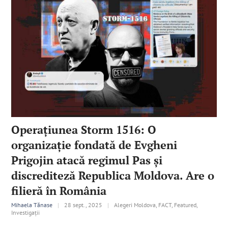
Operațiunea Storm 1516: O
organizație fondată de Evgheni
Prigojin atacă regimul Pas și
discrediteză Republica Moldova. Are o
filieră în România
Mihaela Tănase
|
28 sept., 2025
|
Alegeri Moldova, FACT, Featured,
Investigații