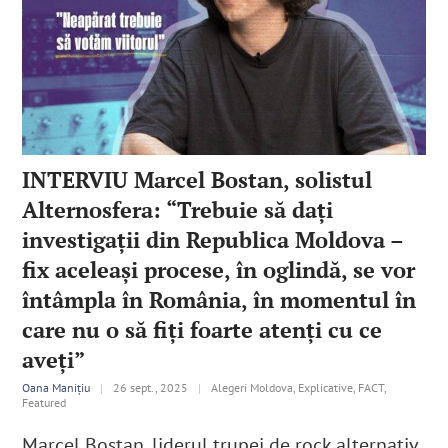
INTERVIU Marcel Bostan, solistul
Alternosfera: “Trebuie să daţi
investigaţii din Republica Moldova –
fix aceleaşi procese, în oglindă, se vor
întâmpla în România, în momentul în
care nu o să fiţi foarte atenţi cu ce
aveţi”
Oana Manițiu
|
26 sept., 2025
|
Alegeri Moldova, Explicative, FACT,
Featured
Marcel Bostan, liderul trupei de rock alternativ