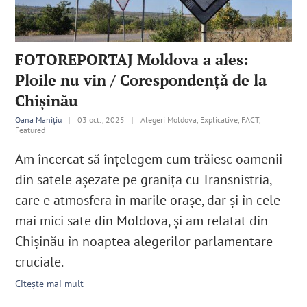
English
FOTOREPORTAJ Moldova a ales:
Ploile nu vin / Corespondență de la
SUSȚINE
Chișinău
Cautare...
Oana Manițiu
|
03 oct., 2025
|
Alegeri Moldova, Explicative, FACT,
Featured
Am încercat să înțelegem cum trăiesc oamenii
din satele așezate pe granița cu Transnistria,
care e atmosfera în marile orașe, dar și în cele
mai mici sate din Moldova, și am relatat din
Chișinău în noaptea alegerilor parlamentare
cruciale.
Citește mai mult