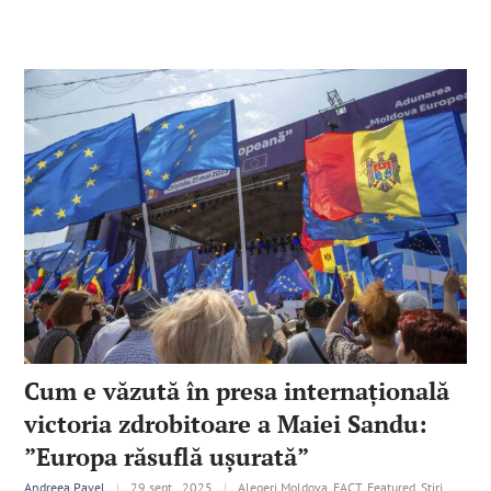
Cum e văzută în presa internațională
victoria zdrobitoare a Maiei Sandu:
”Europa răsuflă ușurată”
Andreea Pavel
|
29 sept., 2025
|
Alegeri Moldova, FACT, Featured, Știri