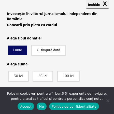
X
închide -
Investește în viitorul jurnalismului independent din
România.
Donează prin plata cu cardul
Operațiunea Matrioshka din Moldova.
Alege tipul donației
Falsuri video cu Charlie Kirk vs. Maia
Lunar
O singură dată
Sandu și ministra de Externe Oana
Țoiu, care acuză Chișinăul că
Alege suma
încurajează pedofilia
30 lei
60 lei
100 lei
Attila Biro
|
25 sept., 2025
|
Alegeri Moldova, FACT, Featured, Investigații
Turismul sexual cu minori din Republica
SUSȚINE
Folosim cookie-uri pentru a îmbunătăți experiența de navigare,
Moldova a crescut de 10 ori, este citatul
pentru a analiza traficul și pentru a personaliza conținutul.
atribuit ministrului român de Externe, Oana
După ce vei apăsa pe Donează vei fi redirecționat către pagina securizată a
Accept
Nu
Politica de confidențialitate
Țoiu, într-un clip postat pe TikTok și care, în
procesatorului de plăți Stripe, unde vei putea plăti în siguranță.