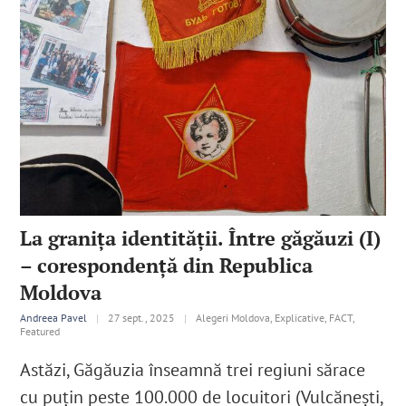
La granița identității. Între găgăuzi (I)
– corespondență din Republica
Moldova
Andreea Pavel
|
27 sept., 2025
|
Alegeri Moldova, Explicative, FACT,
Featured
Astăzi, Găgăuzia înseamnă trei regiuni sărace
cu puțin peste 100.000 de locuitori (Vulcănești,