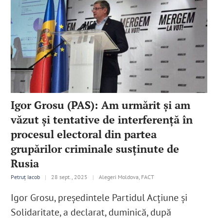
Igor Grosu (PAS): Am urmărit și am
văzut și tentative de interferență în
procesul electoral din partea
grupărilor criminale susținute de
Rusia
Petruț Iacob
|
28 sept., 2025
|
Alegeri Moldova, FACT
Igor Grosu, președintele Partidul Acţiune şi
Solidaritate, a declarat, duminică, după