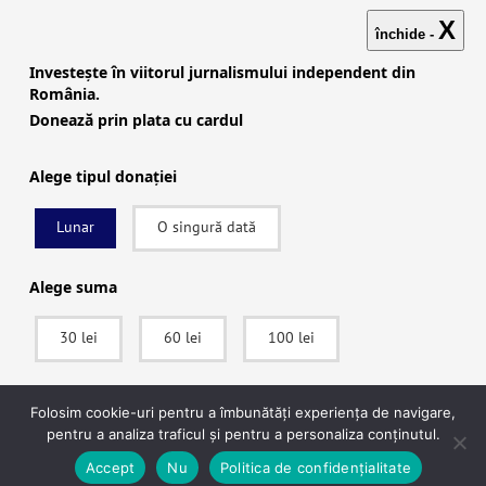
X
închide -
Investește în viitorul jurnalismului independent din
România.
Donează prin plata cu cardul
Alege tipul donației
Lunar
O singură dată
Investigații
|
Știri
|
Explicative
|
Seriale
|
Video
|
Despre
noi
|
English
|
Contactează-ne
Alege suma
30 lei
60 lei
100 lei
facebook
|
instagram
|
x (twitter)
|
youtube
|
rss
Politica de confidențialitate
|
Politica de cookies
SUSȚINE
Folosim cookie-uri pentru a îmbunătăți experiența de navigare,
pentru a analiza traficul și pentru a personaliza conținutul.
© 2022 Context.ro. Toate drepturile rezervate. Website
Ecuson
După ce vei apăsa pe Donează vei fi redirecționat către pagina securizată a
Accept
Nu
Politica de confidențialitate
Studio
procesatorului de plăți Stripe, unde vei putea plăti în siguranță.