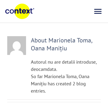
Skip
to
To
content
Investigații
Na
About
Marionela Toma,
Știri
Oana Manițiu
Explicative
Autorul nu are detalii introduse,
deocamdata.
Seriale
So far Marionela Toma, Oana
Manițiu has created 2 blog
entries.
Video
Despre noi