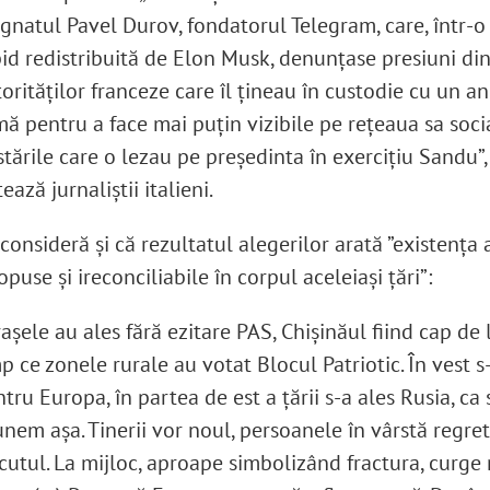
natul Pavel Durov, fondatorul Telegram, care, într-o
id redistribuită de Elon Musk, denunțase presiuni di
orităților franceze care îl țineau în custodie cu un an
ă pentru a face mai puțin vizibile pe rețeaua sa soci
tările care o lezau pe președinta în exercițiu Sandu”,
ează jurnaliștii italieni.
consideră și că rezultatul alegerilor arată ”existența
opuse și ireconciliabile în corpul aceleiași țări”:
așele au ales fără ezitare PAS, Chișinăul fiind cap de l
p ce zonele rurale au votat Blocul Patriotic. În vest s
tru Europa, în partea de est a țării s-a ales Rusia, ca 
nem așa. Tinerii vor noul, persoanele în vârstă regre
cutul. La mijloc, aproape simbolizând fractura, curge 