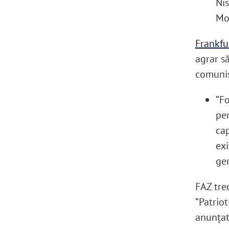
Nis
Mol
Frankfu
agrar să
comunis
”Fo
pen
cap
exi
ge
FAZ trec
”Patriot
anunțat