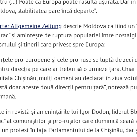
tru (…) Poate că Europa poate răsufla ușurată. Dar în
dova, stabilitatea pare încă departe”.
rter Allgemeine Zeitung
descrie Moldova ca fiind un 
rac” și amintește de ruptura populației între nostalgi
mului și tinerii care privesc spre Europa:
rțele pro-europene și cele pro-ruse se luptă de zeci 
tru direcția pe care ar trebui să o urmeze țara. Chiar 
itala Chișinău, mulți oameni au declarat în ziua votu
stă doar aceste două direcții pentru țară”, notează pu
rmană.
e în revistă și amenințările lui Igor Dodon, liderul Bl
ic” al comuniștilor și pro-rușilor care duminică seară 
 un protest în fața Parlamentului de la Chișinău, dar 