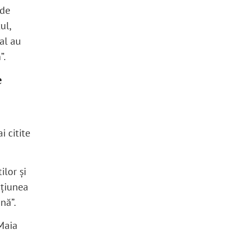
 de
ul,
ial au
”.
e
i citite
ilor și
ațiunea
nă”.
Maia