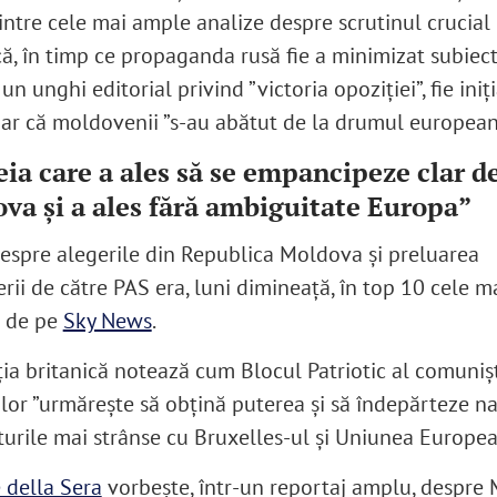
intre cele mai ample analize despre scrutinul crucial
ă, în timp ce propaganda rusă fie a minimizat subiect
un unghi editorial privind ”victoria opoziției”, fie iniț
hiar că moldovenii ”s-au abătut de la drumul european
ia care a ales să se empancipeze clar d
va și a ales fără ambiguitate Europa”
despre alegerile din Republica Moldova și preluarea
ii de către PAS era, luni dimineață, în top 10 cele ma
e de pe
Sky News
.
ția britanică notează cum Blocul Patriotic al comunișt
ilor ”urmărește să obțină puterea și să îndepărteze n
turile mai strânse cu Bruxelles-ul și Uniunea Europea
e della Sera
vorbește, într-un reportaj amplu, despre 