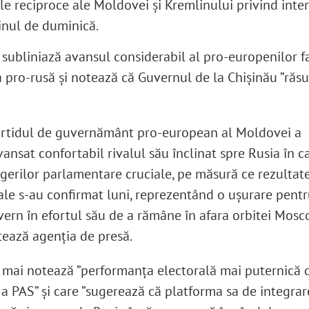
ile reciproce ale Moldovei și Kremlinului privind inte
tinul de duminică.
subliniază avansul considerabil al pro-europenilor f
a pro-rusă și notează că Guvernul de la Chișinău ”răsu
artidul de guvernământ pro-european al Moldovei a
ansat confortabil rivalul său înclinat spre Rusia în c
gerilor parlamentare cruciale, pe măsură ce rezultat
ale s-au confirmat luni, reprezentând o ușurare pent
ern în efortul său de a rămâne în afara orbitei Mosco
ează agenția de presă.
 mai notează ”performanța electorală mai puternică 
 a PAS” și care ”sugerează că platforma sa de integrar