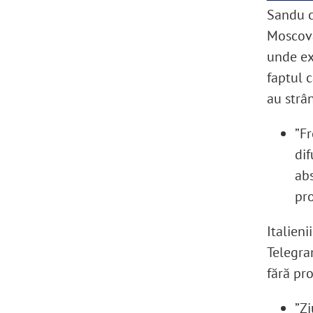
Sandu c
Moscova 
unde ex
faptul c
au strân
”Fr
dif
ab
pro
Italieni
Telegram
fără pro
”Zi