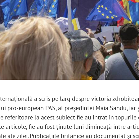
ternațională a scris pe larg despre victoria zdrobitoa
ui pro-european PAS, al președintei Maia Sandu, iar șt
e referitoare la acest subiect fie au intrat în topurile
te articole, fie au fost ținute luni dimineață între arti
le ale zilei. Publicațiile britanice au documentat și sc