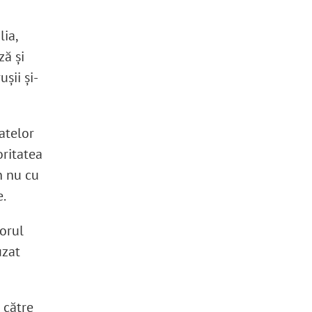
lia,
ă și
șii și-
atelor
oritatea
n nu cu
e.
torul
uzat
 către