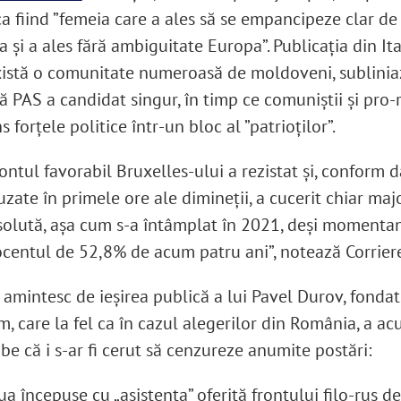
a fiind ”femeia care a ales să se empancipeze clar de
și a ales fără ambiguitate Europa”. Publicația din Ita
istă o comunitate numeroasă de moldoveni, subliniaz
ă PAS a candidat singur, în timp ce comuniștii și pro-ru
s forțele politice într-un bloc al ”patrioților”.
ontul favorabil Bruxelles-ului a rezistat și, conform d
uzate în primele ore ale dimineții, a cucerit chiar maj
solută, așa cum s-a întâmplat în 2021, deși momenta
centul de 52,8% de acum patru ani”, notează Corrier
i amintesc de ieșirea publică a lui Pavel Durov, fonda
, care la fel ca în cazul alegerilor din România, a ac
be că i s-ar fi cerut să cenzureze anumite postări:
ua începuse cu „asistența” oferită frontului filo-rus de