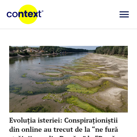
Skip
to
To
content
Investigații
Na
Știri
Explicative
Seriale
Video
Evoluția isteriei: Conspiraționiștii
din online au trecut de la “ne fură
Despre noi