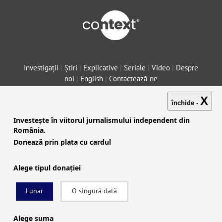
Investigații
|
Știri
|
Explicative
|
Seriale
|
Video
|
Despre
noi
|
English
|
Contactează-ne
X
închide -
Investește în viitorul jurnalismului independent din
facebook
|
instagram
|
x (twitter)
|
youtube
|
rss
România.
Donează prin plata cu cardul
Politica de confidențialitate
|
Politica de cookies
Alege tipul donației
© 2022 Context.ro. Toate drepturile rezervate. Website
Ecuson
Studio
Lunar
O singură dată
Alege suma