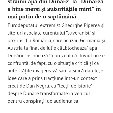
străinii apa din Dunăre” la “Dunărea
e bine mersi și autoritățile mint” în
mai puțin de o săptămână
English
Eurodeputatul extremist Gheorghe Piperea și
SUSȚINE
site-uri asociate curentului “suveranist” și
pro-rus din România, care acuzau Germania și
Cautare...
Austria la final de iulie că „blochează” apa
Dunării, insinuează în prezent că fluviul nu se
confruntă, de fapt, cu o situație critică și că
autoritățile exagerează sau falsifică datele, o
idee care a prins tracțiune într-un context
creat de Dan Negru, cu “lecții de istorie”
despre Dunăre transformate în vehicul
pentru conspirații de audiența sa