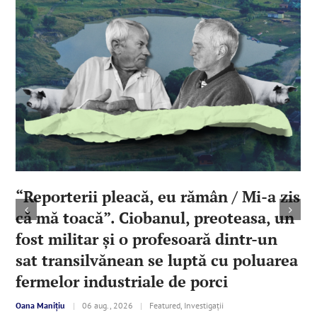
“Reporterii pleacă, eu rămân / Mi-a zis
că mă toacă”. Ciobanul, preoteasa, un
fost militar şi o profesoară dintr-un
sat transilvănean se luptă cu poluarea
fermelor industriale de porci
Oana Manițiu
|
06 aug., 2026
|
Featured, Investigații