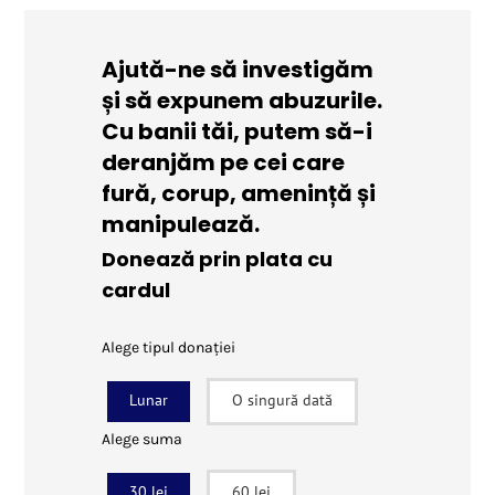
Ajută-ne să investigăm
și să expunem abuzurile.
Cu banii tăi, putem să-i
deranjăm pe cei care
fură, corup, amenință și
manipulează.
Donează prin plata cu
cardul
Alege tipul donației
Lunar
O singură dată
Alege suma
30 lei
60 lei