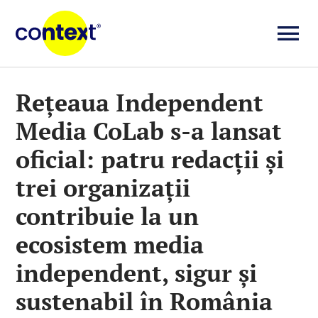
Skip
to
To
content
Investigații
Na
Rețeaua Independent
Media CoLab s-a lansat
Știri
oficial: patru redacții și
Explicative
trei organizații
contribuie la un
Seriale
ecosistem media
independent, sigur și
Video
sustenabil în România
Despre noi