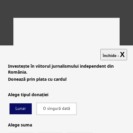
X
închide -
Investește în viitorul jurnalismului independent din
România.
Donează prin plata cu cardul
Alege tipul donației
Lunar
O singură dată
Investigații
|
Știri
|
Explicative
|
Seriale
|
Video
|
Despre
noi
|
English
|
Contactează-ne
Alege suma