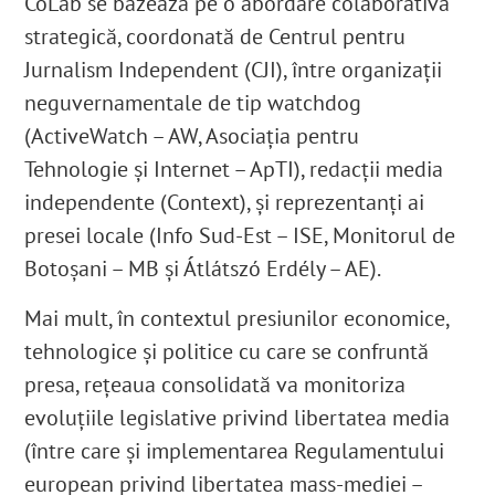
CoLab se bazează pe o abordare colaborativă
strategică, coordonată de Centrul pentru
Jurnalism Independent (CJI), între organizații
neguvernamentale de tip watchdog
(ActiveWatch – AW, Asociația pentru
Tehnologie și Internet – ApTI), redacții media
independente (Context), și reprezentanți ai
presei locale (Info Sud-Est – ISE, Monitorul de
Botoșani – MB și Átlátszó Erdély – AE).
Mai mult, în contextul presiunilor economice,
tehnologice și politice cu care se confruntă
presa, rețeaua consolidată va monitoriza
evoluțiile legislative privind libertatea media
(între care și implementarea Regulamentului
european privind libertatea mass-mediei –