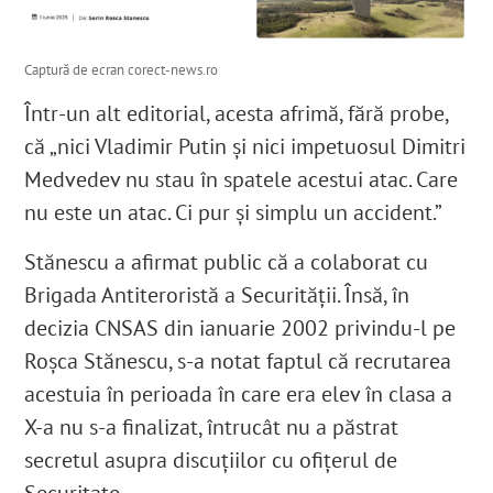
Captură de ecran corect-news.ro
Într-un alt editorial, acesta afrimă, fără probe,
că „nici Vladimir Putin și nici impetuosul Dimitri
Medvedev nu stau în spatele acestui atac. Care
nu este un atac. Ci pur și simplu un accident.”
Stănescu a afirmat public că a colaborat cu
Brigada Antiteroristă a Securităţii. Însă, în
decizia CNSAS din ianuarie 2002 privindu-l pe
Roşca Stănescu, s-a notat faptul că recrutarea
acestuia în perioada în care era elev în clasa a
X-a nu s-a finalizat, întrucât nu a păstrat
secretul asupra discuţiilor cu ofiţerul de
Securitate.