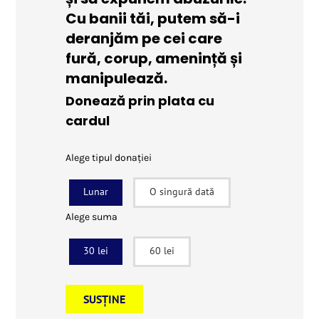
Cu banii tăi, putem să-i
deranjăm pe cei care
fură, corup, amenință și
manipulează.
Donează prin plata cu
cardul
Alege tipul donației
Lunar
O singură dată
Alege suma
30 lei
60 lei
SUSȚINE