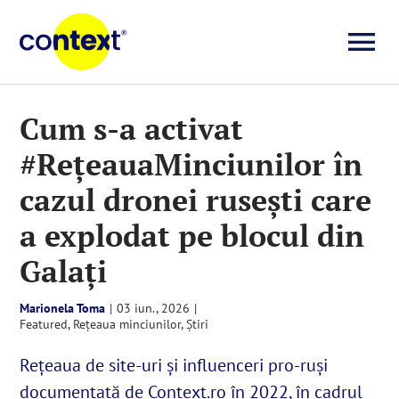
Skip
to
To
content
Investigații
Na
Cum s-a activat
#RețeauaMinciunilor în
Știri
cazul dronei rusești care
Explicative
a explodat pe blocul din
Galați
Seriale
Marionela Toma
|
03 iun., 2026
|
Featured
,
Rețeaua minciunilor
,
Știri
Video
Rețeaua de site-uri și influenceri pro-ruși
documentată de Context.ro în 2022, în cadrul
Despre noi