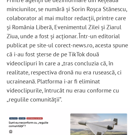
Printre agenții de dezinformare din Rețeaua
minciunilor, se numără și Sorin Roșca Stănescu,
colaborator al mai multor redacții, printre
care
şi România Liberă, Evenimentul Zilei și Ziarul
Ziua, unde a fost și acționar.
Într-un editorial
publicat pe site-ul
corect-news.ro
, acesta spune
că i-au fost șterse de pe TikTok două
videoclipuri în care a „tras concluzia că, în
realitate, respectiva dronă nu era rusească, ci
ucraineană. Platforma i-ar fi eliminat
videoclipurile, întrucât nu erau conforme cu
„regulile comunității”.