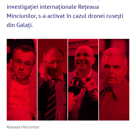
investigației internaționale Rețeaua
Minciunilor, s-a activat în cazul dronei rusești
English
din Galați.
SUSȚINE
Cautare...
Reţeaua Minciunilor