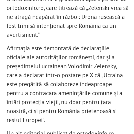
ortodoxinfo.ro
, care titrează că „Zelenski vrea să
ne atragă neapărat în război: Drona rusească a
fost trimisă intenționat spre România ca un
avertisment.”
Afirmația este demontată de declarațiile
oficiale ale autorităților românești, dar și a
președintelui ucrainean Volodimir Zelensky,
care a declarat într-o postare pe X că
„Ucraina
este pregătită să colaboreze îndeaproape
pentru a contracara ameninţările comune şi a
întări protecţia vieţii, nu doar pentru ţara
noastră, ci şi pentru România prietenoasă şi
restul Europei”.
Un alt editorial publicat de ortodoxinfo.ro