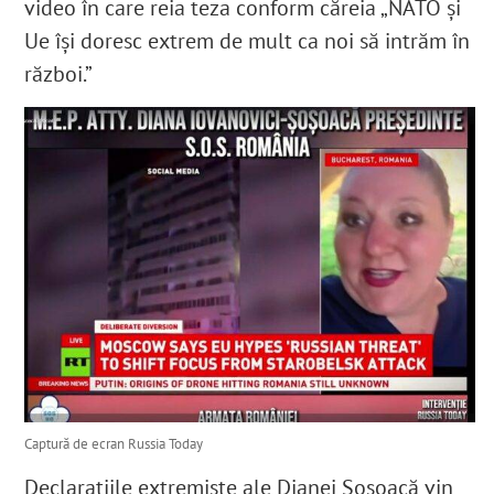
video în care reia teza conform căreia „
NATO și
Ue își doresc extrem de mult ca noi să intrăm în
război.
”
Captură de ecran Russia Today
Declarațiile extremiste ale Dianei Șoșoacă vin