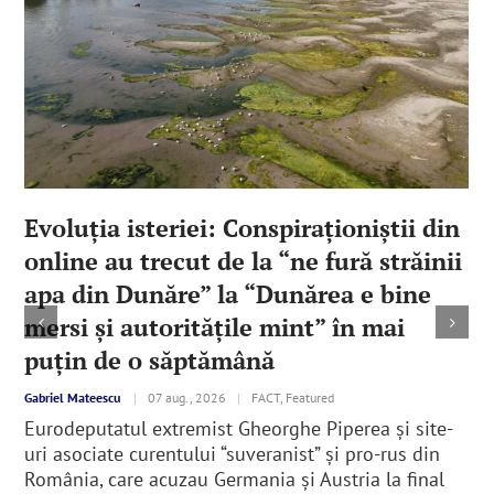
Evoluția isteriei: Conspiraționiștii din
online au trecut de la “ne fură străinii
apa din Dunăre” la “Dunărea e bine
mersi și autoritățile mint” în mai
puțin de o săptămână
Gabriel Mateescu
|
07 aug., 2026
|
FACT, Featured
Eurodeputatul extremist Gheorghe Piperea și site-
uri asociate curentului “suveranist” și pro-rus din
România, care acuzau Germania și Austria la final