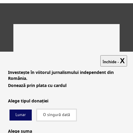
X
închide -
Investește în viitorul jurnalismului independent din
România.
Donează prin plata cu cardul
Alege tipul donației
Lunar
O singură dată
Investigații
|
Știri
|
Explicative
|
Seriale
|
Video
|
Despre
noi
|
English
|
Contactează-ne
Alege suma