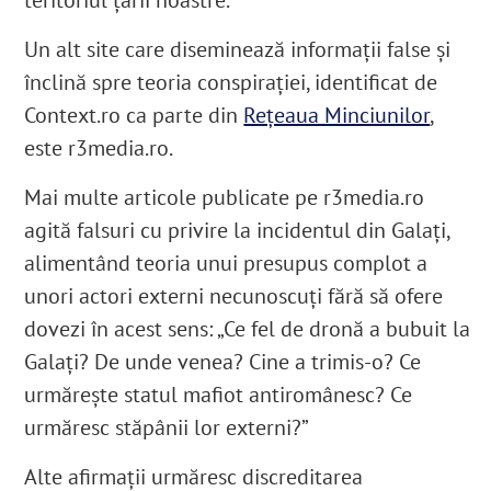
Un alt site care diseminează informații false și
înclină spre teoria conspirației, identificat de
Context.ro
ca parte din
Rețeaua Minciunilor
,
este
r3media.ro
.
Mai multe articole publicate pe
r3media.ro
agită falsuri cu privire la incidentul din Galați,
alimentând teoria unui presupus complot a
unori actori externi necunoscuți fără să ofere
dovezi în acest sens: „
Ce fel de dronă a bubuit la
Galați? De unde venea? Cine a trimis-o? Ce
urmărește statul mafiot antiromânesc? Ce
urmăresc stăpânii lor externi?
”
Alte afirmații urmăresc discreditarea