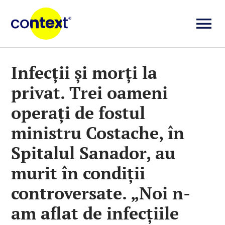
Skip
to
To
content
Investigații
Na
Infecții și morți la
privat. Trei oameni
Știri
operați de fostul
Explicative
ministru Costache, în
Spitalul Sanador, au
Seriale
murit în condiții
controversate. „Noi n-
Video
am aflat de infecțiile
Despre noi