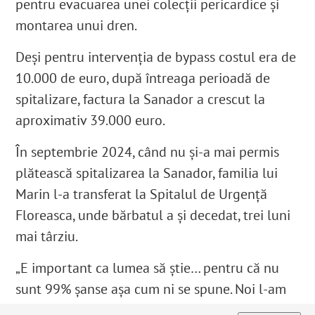
pentru evacuarea unei colecții pericardice și
montarea unui dren.
Deși pentru intervenția de bypass costul era de
10.000 de euro,
după întreaga perioadă de
spitalizare, factura la Sanador a crescut la
aproximativ 39.000 euro.
În septembrie 2024, când nu și-a mai permis
plătească spitalizarea la Sanador, familia lui
Marin l-a transferat la Spitalul de Urgență
Floreasca,
unde bărbatul a și decedat, trei luni
mai târziu.
„E important ca lumea să știe
… pentru că nu
sunt 99% șanse așa cum ni se spune.
Noi l-am
văzut pe Costache Victor ca pe salvatorul