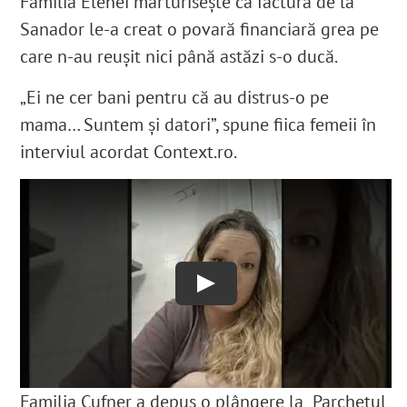
Familia Elenei mărturisește că factura de la
Sanador le-a creat o povară financiară grea pe
care n-au reușit nici până astăzi s-o ducă.
„Ei ne cer bani pentru că au distrus-o pe
mama
… Suntem și datori”, spune fiica femeii în
interviul acordat Context.ro.
Play
Familia Cufner a depus o plângere la Parchetul