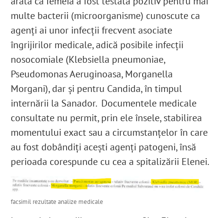
arată că femeia a fost testată pozitiv pentru mai
multe bacterii (microorganisme) cunoscute ca
agenți ai unor infecții frecvent asociate
îngrijirilor medicale, adică posibile infecții
nosocomiale (
Klebsiella pneumoniae,
Pseudomonas Aeruginoasa
, Morganella
Morgani
), dar și pentru Candida
, în timpul
internării la Sanador.
Documentele medicale
consultate nu permit, prin ele însele, stabilirea
momentului exact sau a circumstanțelor în care
au fost dobândiți acești agenți patogeni, însă
perioada corespunde cu cea a spitalizării Elenei.
facsimil rezultate analize medicale