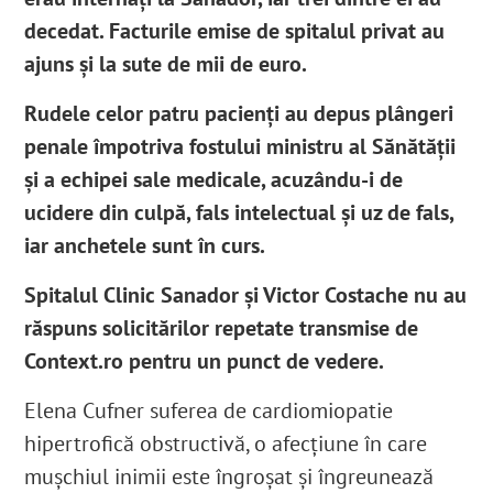
decedat. Facturile emise de spitalul privat au
ajuns și la sute de mii de euro.
Rudele celor patru pacienți au depus plângeri
penale împotriva fostului ministru al Sănătății
și a echipei sale medicale, acuzându-i de
ucidere din culpă, fals intelectual și uz de fals,
iar anchetele sunt în curs.
Spitalul Clinic Sanador și Victor Costache nu au
răspuns solicitărilor repetate transmise de
Context.ro pentru un punct de vedere.
Elena Cufner suferea de cardiomiopatie
hipertrofică obstructivă, o afecțiune în care
mușchiul inimii este îngroșat și îngreunează