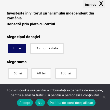
X
nostru”,
a spus fiica pacientului într-un interviu
închide -
pentru Context.ro.
Investește în viitorul jurnalismului independent din
România.
Donează prin plata cu cardul
Alege tipul donației
Lunar
O singură dată
Play
Alege suma
30 lei
60 lei
100 lei
Familia a depus o plângere penală împotriva
spitalului Sanador și a altor cadre medicale de
SUSȚINE
Folosim cookie-uri pentru a îmbunătăți experiența de navigare,
la Sanador
. Potrivit unui răspuns al Parchetului
pentru a analiza traficul și pentru a personaliza conținutul.
de pe lângă Judecătoria Sectorului 1 din
După ce vei apăsa pe Donează vei fi redirecționat către pagina securizată a
Accept
Nu
Politica de confidențialitate
procesatorului de plăți Stripe, unde vei putea plăti în siguranță.
București la cererea Context.ro, se fac cercetări