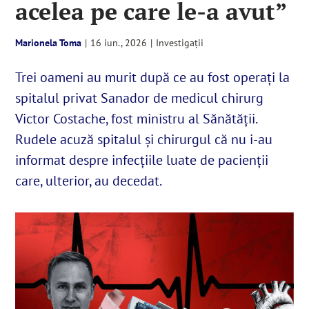
acelea pe care le-a avut”
English
Marionela Toma
|
16 iun., 2026
|
Investigații
Trei oameni au murit după ce au fost operați la
SUSȚINE
spitalul privat Sanador de medicul chirurg
Victor Costache, fost ministru al Sănătății.
Cautare...
Rudele acuză spitalul și chirurgul că nu i-au
informat despre infecțiile luate de pacienții
care, ulterior, au decedat.