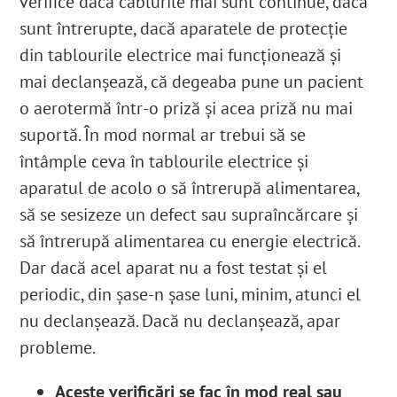
verifice dacă cablurile mai sunt continue, dacă
sunt întrerupte, dacă aparatele de protecție
din tablourile electrice mai funcționează și
mai declanșează, că degeaba pune un pacient
o aerotermă într-o priză și acea priză nu mai
suportă. În mod normal ar trebui să se
întâmple ceva în tablourile electrice și
aparatul de acolo o să întrerupă alimentarea,
să se sesizeze un defect sau supraîncărcare și
să întrerupă alimentarea cu energie electrică.
Dar dacă acel aparat nu a fost testat și el
periodic, din șase-n șase luni, minim, atunci el
nu declanșează. Dacă nu declanșează, apar
probleme.
Aceste verificări se fac în mod real sau