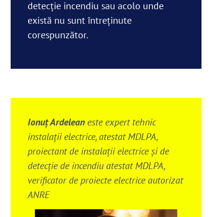
detecție incendiu sau acolo unde
există nu sunt întreținute
corespunzător.
Ionuț Ardelean
este expert tehnic
instalații electrice, atestat MDLPA,
proiectant de instalații electrice și de
detecție de incendiu atestat MDLPA,
verificator de proiecte electrice autorizat
ANRE