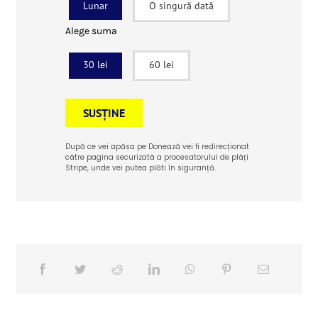
Lunar
O singură dată
Alege suma
30 lei
60 lei
SUSȚINE
După ce vei apăsa pe Donează vei fi redirecționat
către pagina securizată a procesatorului de plăți
Stripe, unde vei putea plăti în siguranță.