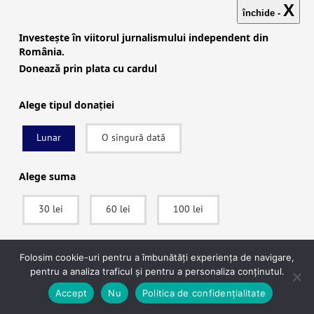
X
de Est, afiliată OCCRP, care investighează
închide -
rețelele care diseminează online
Investește în viitorul jurnalismului independent din
România.
dezinformarea, propaganda pro-rusă și
Donează prin plata cu cardul
conspirațiile. Iulia a contribuit și la investigația
internațională Shadow Diplomats, coordonată
Alege tipul donației
de International Consortium of Investigative
Journalists.
Lunar
O singură dată
Alege suma
Leave A Comment
30 lei
60 lei
100 lei
Comment
SUSȚINE
Folosim cookie-uri pentru a îmbunătăți experiența de navigare,
pentru a analiza traficul și pentru a personaliza conținutul.
După ce vei apăsa pe Donează vei fi redirecționat către pagina securizată a
Accept
Nu
Politica de confidențialitate
procesatorului de plăți Stripe, unde vei putea plăti în siguranță.