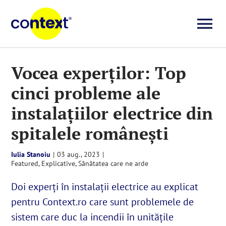
Skip
to
To
content
Investigații
Na
Vocea experților: Top
cinci probleme ale
Știri
instalațiilor electrice din
Explicative
spitalele românești
Iulia Stanoiu
|
03 aug., 2023
|
Seriale
Featured
,
Explicative
,
Sănătatea care ne arde
Doi experți în instalații electrice au explicat
Video
pentru Context.ro care sunt problemele de
sistem care duc la incendii în unitățile
Despre noi