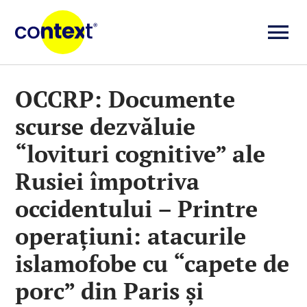
Skip
to
To
content
Investigații
Na
OCCRP: Documente
scurse dezvăluie
Știri
“lovituri cognitive” ale
Explicative
Rusiei împotriva
occidentului – Printre
Seriale
operațiuni: atacurile
islamofobe cu “capete de
Video
porc” din Paris şi
Despre noi