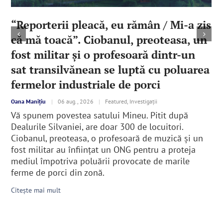
“Reporterii pleacă, eu rămân / Mi-a zis
că mă toacă”. Ciobanul, preoteasa, un
fost militar şi o profesoară dintr-un
sat transilvănean se luptă cu poluarea
fermelor industriale de porci
Oana Manițiu
|
06 aug., 2026
|
Featured, Investigații
Vă spunem povestea satului Mineu. Pitit după
Dealurile Silvaniei, are doar 300 de locuitori.
Ciobanul, preoteasa, o profesoară de muzică şi un
fost militar au înfiinţat un ONG pentru a proteja
mediul împotriva poluării provocate de marile
ferme de porci din zonă.
Citește mai mult