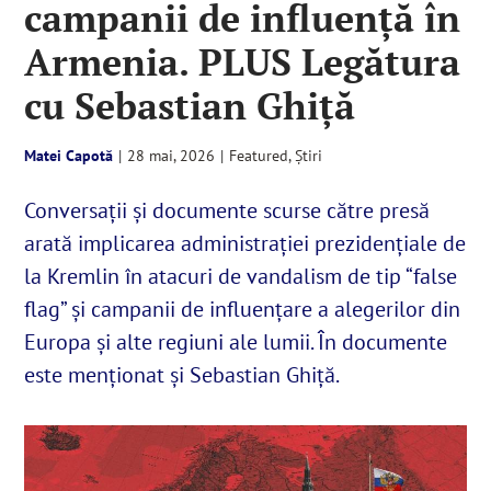
campanii de influenţă în
Armenia. PLUS Legătura
English
cu Sebastian Ghiță
SUSȚINE
Matei Capotă
|
28 mai, 2026
|
Featured
,
Știri
Cautare...
Conversaţii şi documente scurse către presă
arată implicarea administraţiei prezidențiale de
la Kremlin în atacuri de vandalism de tip “false
flag” şi campanii de influenţare a alegerilor din
Europa şi alte regiuni ale lumii. În documente
este menționat și Sebastian Ghiță.