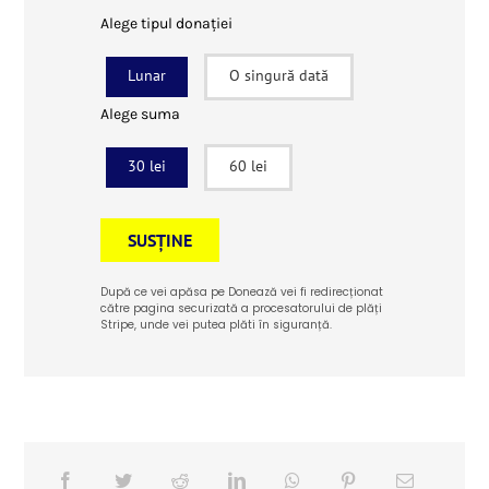
Alege tipul donației
Lunar
O singură dată
Alege suma
30 lei
60 lei
SUSȚINE
După ce vei apăsa pe Donează vei fi redirecționat
către pagina securizată a procesatorului de plăți
Stripe, unde vei putea plăti în siguranță.