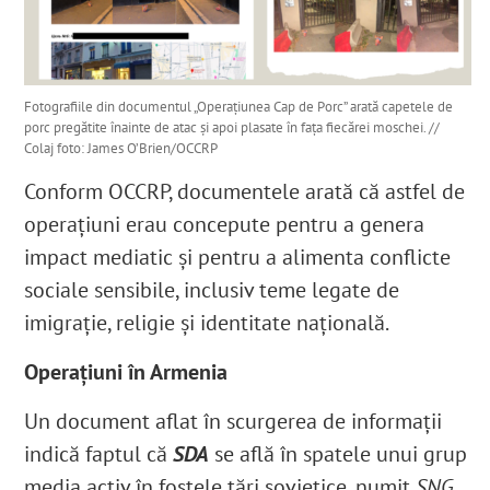
Fotografiile din documentul „Operațiunea Cap de Porc” arată capetele de
porc pregătite înainte de atac și apoi plasate în fața fiecărei moschei. //
Colaj foto: James O’Brien/OCCRP
Conform OCCRP, documentele arată că astfel de
operațiuni erau concepute pentru a genera
impact mediatic și pentru a alimenta conflicte
sociale sensibile, inclusiv teme legate de
imigrație, religie și identitate națională.
Operaţiuni în Armenia
Un document aflat în scurgerea de informații
indică faptul că
SDA
se află în spatele unui grup
media activ în fostele țări sovietice, numit
SNG