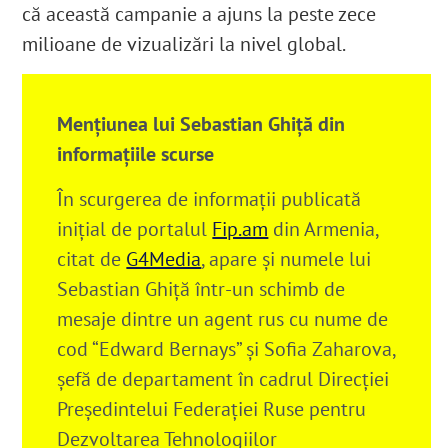
că această campanie a ajuns la peste zece
milioane de vizualizări la nivel global.
Menţiunea lui Sebastian Ghiţă din
informaţiile scurse
În scurgerea de informaţii publicată
iniţial de portalul
Fip.am
din Armenia,
citat de
G4Media
, apare şi numele lui
Sebastian Ghiţă într-un schimb de
mesaje dintre un agent rus cu nume de
cod “Edward Bernays” şi Sofia Zaharova,
șefă de departament în cadrul Direcției
Președintelui Federației Ruse pentru
Dezvoltarea Tehnologiilor