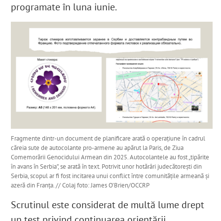
programate în luna iunie.
Fragmente dintr-un document de planificare arată o operațiune în cadrul
căreia sute de autocolante pro-armene au apărut la Paris, de Ziua
Comemorării Genocidului Armean din 2025. Autocolantele au fost „tipărite
în avans în Serbia”, se arată în text. Potrivit unor hotărâri judecătorești din
Serbia, scopul ar fi fost incitarea unui conflict între comunitățile armeană și
azeră din Franța. // Colaj foto: James O’Brien/OCCRP
Scrutinul este considerat de multă lume drept
un test privind continuarea orientării