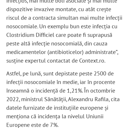
infecțios, mai multe boli asociate și mai multe
dispozitive invazive montate, cu atât crește
riscul de a contracta simultan mai multe infecții
nosocomiale. Un exemplu bun este infecția cu
Clostridium Difficiel care poate fi suprapusă
peste altă infecție nosocomială, din cauza
medicamentelor (antibioticelor) administrate”,
susține expertul contactat de Context.ro.
Astfel, pe lună, sunt depistate peste 2500 de
infecții nosocomiale în medie, iar în procente
înseamnă o incidență de 1,21%. În octombrie
2022, ministrul Sănătății, Alexandru Rafila, cita
datele furnizate de instituțiile europene și
menționa că incidența la nivelul Uniunii
Europene este de 7%.