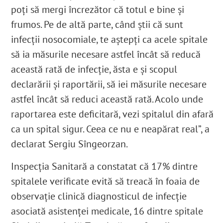
poți să mergi încrezător că totul e bine și
frumos. Pe de altă parte, când știi că sunt
infecții nosocomiale, te aștepți ca acele spitale
să ia măsurile necesare astfel încât să reducă
această rată de infecție, ăsta e și scopul
declarării și raportării, să iei măsurile necesare
astfel încât să reduci această rată. Acolo unde
raportarea este deficitară, vezi spitalul din afară
ca un spital sigur. Ceea ce nu e neapărat real”, a
declarat Sergiu Sîngeorzan.
Inspecția Sanitară a constatat că 17% dintre
spitalele verificate evită să treacă în foaia de
observație clinică diagnosticul de infecție
asociată asistenței medicale, 16 dintre spitale