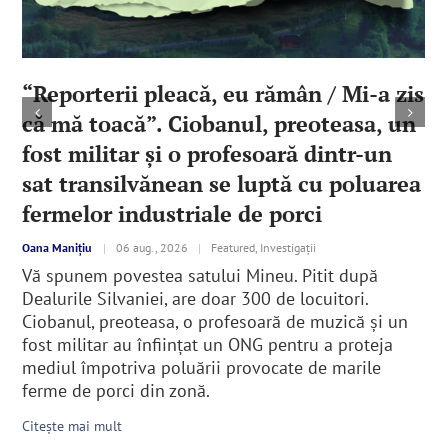
“Reporterii pleacă, eu rămân / Mi-a zis
că mă toacă”. Ciobanul, preoteasa, un
fost militar şi o profesoară dintr-un
sat transilvănean se luptă cu poluarea
fermelor industriale de porci
Oana Manițiu
|
06 aug., 2026
|
Featured, Investigații
Vă spunem povestea satului Mineu. Pitit după
Dealurile Silvaniei, are doar 300 de locuitori.
Ciobanul, preoteasa, o profesoară de muzică şi un
fost militar au înfiinţat un ONG pentru a proteja
mediul împotriva poluării provocate de marile
ferme de porci din zonă.
Citește mai mult