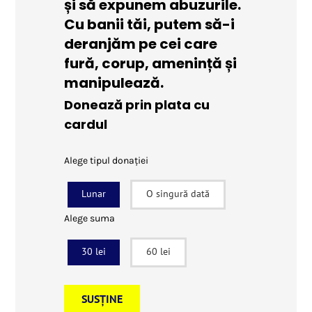
și să expunem abuzurile.
Cu banii tăi, putem să-i
deranjăm pe cei care
fură, corup, amenință și
manipulează.
Donează prin plata cu
cardul
Alege tipul donației
Lunar
O singură dată
Alege suma
30 lei
60 lei
SUSȚINE