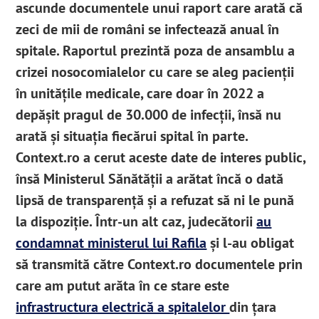
ascunde documentele unui raport care arată că
zeci de mii de români se infectează anual în
spitale. Raportul prezintă poza de ansamblu a
crizei nosocomialelor cu care se aleg pacienții
în unitățile medicale, care doar în 2022 a
depășit pragul de 30.000 de infecții, însă nu
arată și situația fiecărui spital în parte.
Context.ro a cerut aceste date de interes public,
însă Ministerul Sănătății a arătat încă o dată
lipsă de transparență și a refuzat să ni le pună
la dispoziție. Într-un alt caz, judecătorii
au
condamnat ministerul lui Rafila
și l-au obligat
să transmită către Context.ro documentele prin
care am putut arăta în ce stare este
infrastructura electrică a spitalelor
din țara