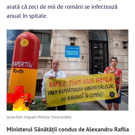
arată că zeci de mii de români se infectează
anual în spitale.
English
SUSȚINE
Cautare...
sursa foto: Inquam Photos/ Ilona Andrei
Ministerul Sănătății condus de Alexandru Rafila