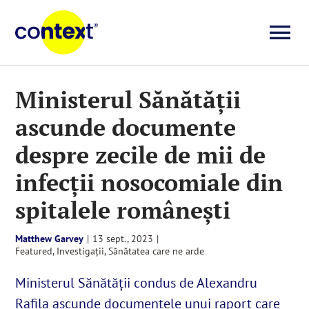
Skip
to
To
content
Investigații
Na
Ministerul Sănătății
ascunde documente
Știri
despre zecile de mii de
Explicative
infecții nosocomiale din
spitalele românești
Seriale
Matthew Garvey
|
13 sept., 2023
|
Featured
,
Investigații
,
Sănătatea care ne arde
Video
Ministerul Sănătății condus de Alexandru
Rafila ascunde documentele unui raport care
Despre noi