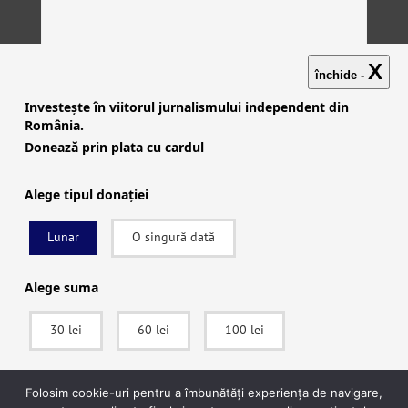
X
închide -
Investește în viitorul jurnalismului independent din
România.
Donează prin plata cu cardul
Alege tipul donației
Lunar
O singură dată
Investigații
|
Știri
|
Explicative
|
Seriale
|
Video
|
Despre
noi
|
English
|
Contactează-ne
Alege suma
30 lei
60 lei
100 lei
facebook
|
instagram
|
x (twitter)
|
youtube
|
rss
Politica de confidențialitate
|
Politica de cookies
SUSȚINE
Folosim cookie-uri pentru a îmbunătăți experiența de navigare,