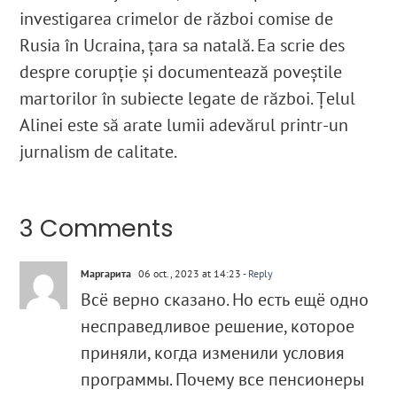
investigarea crimelor de război comise de
Rusia în Ucraina, țara sa natală. Ea scrie des
despre corupție și documentează poveștile
martorilor în subiecte legate de război. Țelul
Alinei este să arate lumii adevărul printr-un
jurnalism de calitate.
3 Comments
Маргарита
06 oct., 2023 at 14:23
- Reply
Всё верно сказано. Но есть ещё одно
несправедливое решение, которое
приняли, когда изменили условия
программы. Почему все пенсионеры