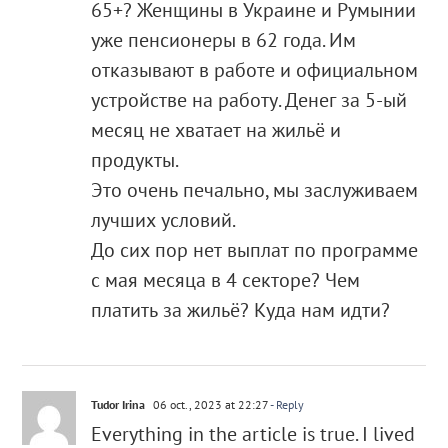
65+? Женщины в Украине и Румынии
уже пенсионеры в 62 года. Им
отказывают в работе и официальном
устройстве на работу. Денег за 5-ый
месяц не хватает на жильё и
продукты.
Это очень печально, мы заслуживаем
лучших условий.
До сих пор нет выплат по программе
с мая месяца в 4 секторе? Чем
платить за жильё? Куда нам идти?
Tudor Irina
06 oct., 2023 at 22:27
- Reply
Everything in the article is true. I lived