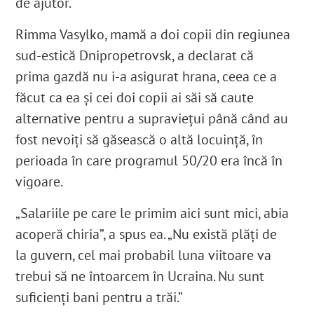
de ajutor.
Rimma Vasylko, mamă a doi copii din regiunea
sud-estică Dnipropetrovsk, a declarat că
prima gazdă nu i-a asigurat hrana, ceea ce a
făcut ca ea și cei doi copii ai săi să caute
alternative pentru a supraviețui până când au
fost nevoiți să găsească o altă locuință, în
perioada în care programul 50/20 era încă în
vigoare.
„Salariile pe care le primim aici sunt mici, abia
acoperă chiria”, a spus ea. „Nu există plăți de
la guvern, cel mai probabil luna viitoare va
trebui să ne întoarcem în Ucraina. Nu sunt
suficienți bani pentru a trăi.”