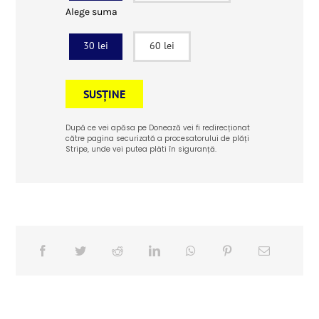
Alege suma
30 lei
60 lei
SUSȚINE
După ce vei apăsa pe Donează vei fi redirecționat
către pagina securizată a procesatorului de plăți
Stripe, unde vei putea plăti în siguranță.