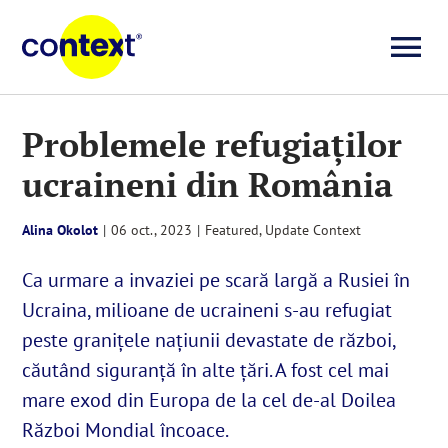
Skip
to
To
content
Investigații
Na
Problemele refugiaților
ucraineni din România
Știri
Alina Okolot
|
06 oct., 2023
|
Featured
,
Update Context
Explicative
Ca urmare a invaziei pe scară largă a Rusiei în
Ucraina, milioane de ucraineni s-au refugiat
Seriale
peste granițele națiunii devastate de război,
căutând siguranță în alte țări. A fost cel mai
Video
mare exod din Europa de la cel de-al Doilea
Război Mondial încoace.
Despre noi