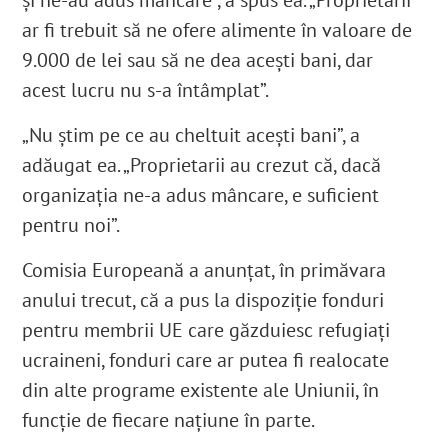
și ne-au adus mâncare”, a spus ea. „Proprietarii
ar fi trebuit să ne ofere alimente în valoare de
9.000 de lei sau să ne dea acești bani, dar
acest lucru nu s-a întâmplat”.
„Nu știm pe ce au cheltuit acești bani”, a
adăugat ea. „Proprietarii au crezut că, dacă
organizația ne-a adus mâncare, e suficient
pentru noi”.
Comisia Europeană a anunțat, în primăvara
anului trecut, că a pus la dispoziție fonduri
pentru membrii UE care găzduiesc refugiați
ucraineni, fonduri care ar putea fi realocate
din alte programe existente ale Uniunii, în
funcție de fiecare națiune în parte.