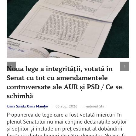
Noua lege a integrităţii, votată în
Senat cu tot cu amendamentele
controversate ale AUR şi PSD / Ce se
schimbă
Ioana Sandu, Oana Manițiu
|
05 aug., 2026
|
Featured, Știri
Propunerea de lege care a fost votată miercuri în
plenul Senatului nu mai conține declarațiile soților
și soțiilor şi include un preț estimat al dobândirii
fiecăruia dintre bunuri de către demnitar. Nu vor fi