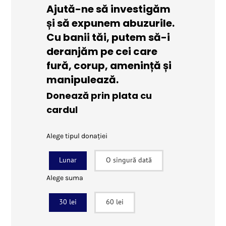
Ajută-ne să investigăm
și să expunem abuzurile.
Cu banii tăi, putem să-i
deranjăm pe cei care
fură, corup, amenință și
manipulează.
Donează prin plata cu
cardul
Alege tipul donației
Lunar
O singură dată
Alege suma
30 lei
60 lei