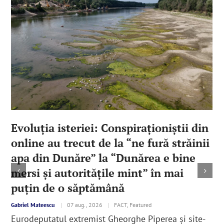
Evoluția isteriei: Conspiraționiștii din
online au trecut de la “ne fură străinii
apa din Dunăre” la “Dunărea e bine
mersi și autoritățile mint” în mai
puțin de o săptămână
Gabriel Mateescu
|
07 aug., 2026
|
FACT, Featured
Eurodeputatul extremist Gheorghe Piperea și site-