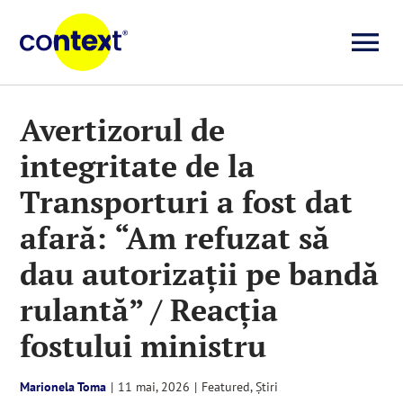
Skip
to
To
content
Investigații
Na
Avertizorul de
integritate de la
Știri
Transporturi a fost dat
Explicative
afară: “Am refuzat să
dau autorizații pe bandă
Seriale
rulantă” / Reacția
fostului ministru
Video
Marionela Toma
|
11 mai, 2026
|
Featured
,
Știri
Despre noi