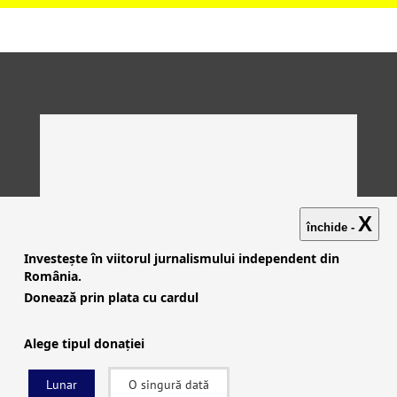
X
închide -
Investește în viitorul jurnalismului independent din
România.
Donează prin plata cu cardul
Alege tipul donației
Lunar
O singură dată
Investigații
|
Știri
|
Explicative
|
Seriale
|
Video
|
Despre