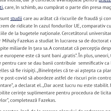
ti
, care, în schimb, au cumpărat o parte din presa ma
, sunt
studii
care au arătat că riscurile de fraudă și cor
trem de ridicate în cazul fondurilor UE, comparativ c
iile de la bugetele naționale. Cercetătorul universita
 Mihaly Fazekas a studiat în lucrarea sa de doctorat
ipite miliarde în țara sa. A constatat că percepția des
e europene este că sunt bani „gratis”. În plus, uneori, 
e pentru care se dau banii contribuie semnificativ ca 
lles să fie risipiți. „Bineînțeles că te-ai aștepta ca pl
re post-covid să abordeze astfel de riscuri prin contr
tare”, a declarat el. „Dar acest lucru nu este stabilit.
bilite cerințe suplimentare pentru procedura de licita
elor”, completează Fazekas.