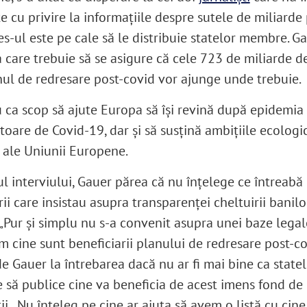
te cu privire la informațiile despre sutele de miliarde
es-ul este pe cale să le distribuie statelor membre. G
a care trebuie să se asigure că cele 723 de miliarde d
nul de redresare post-covid vor ajunge unde trebuie.
u ca scop să ajute Europa să își revină după epidemia
oare de Covid-19, dar și să susțină ambițiile ecologic
e ale Uniunii Europene.
ul interviului, Gauer părea că nu înțelege ce întreabă
ii care insistau asupra transparenței cheltuirii banilo
 „Pur și simplu nu s-a convenit asupra unei baze legal
m cine sunt beneficiarii planului de redresare post-co
e Gauer la întrebarea dacă nu ar fi mai bine ca state
să publice cine va beneficia de acest imens fond de
i. „Nu înțeleg pe cine ar ajuta să avem o listă cu cine