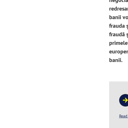
negocia
redresa
banii vo
frauda ș
fraudă 
primele
europene
banii.
Read