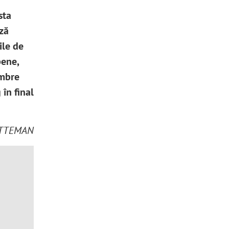
sta
ază
ile de
pene,
embre
 în final
ITTEMAN