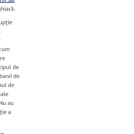
ghiară.
upție
u
r
 cum
pre
tipul de
banii de
anul de
oale
 Nu au
ție a