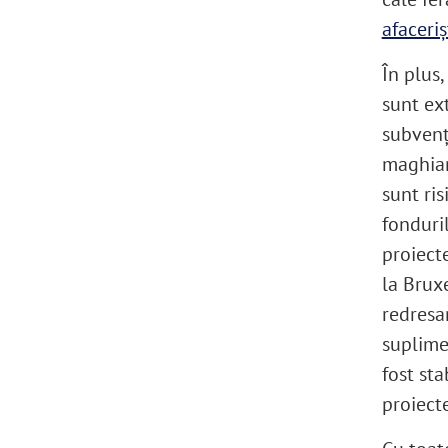
afaceriș
În plus
sunt ex
subvenț
maghiar
sunt ris
fonduril
proiect
la Bruxe
redresa
suplimen
fost sta
proiect