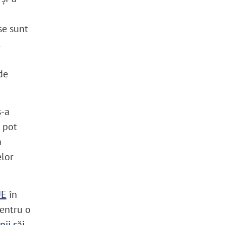
se sunt
l
de
s-a
 pot
a
elor
UE
în
pentru o
nii săi