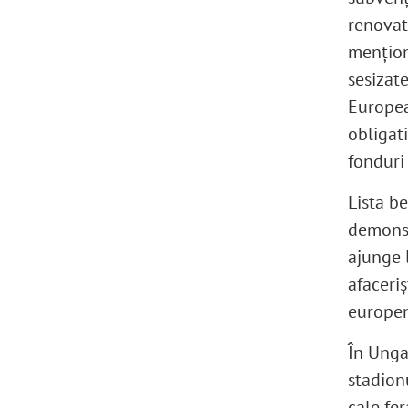
renovat
mențion
sesizat
Europea
obligati
fonduri
Lista be
demonst
ajunge 
afaceriș
europe
În Unga
stadion
cale fer