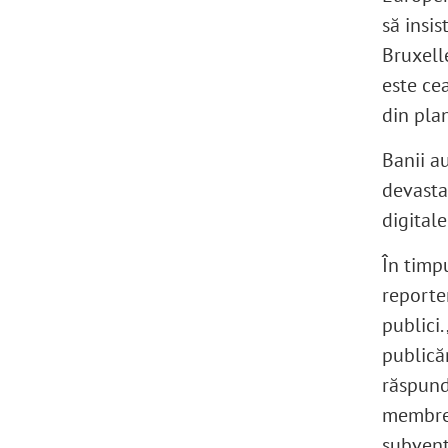
să insis
Bruxell
este ce
din pla
Banii a
devastat
digital
În timp
reporter
publici.
publică
răspund
membre 
subvenți