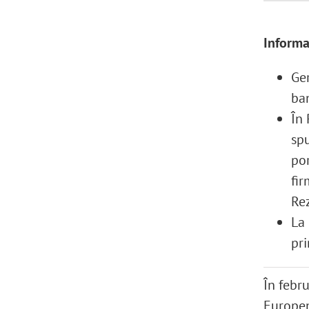
Informaț
Ger
ban
În 
spu
por
fir
Re
La 
pri
În febru
Europene