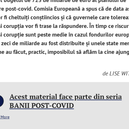
t bugetul de 723 de miliarde de euro al planului de
re post-covid. Comisia Europeană a spus că de data a
r fi cheltuiți conștiincios și că guvernele care tolere
i corupția vor fi trase la răspundere. În timp ce riscur
și corupție sunt peste medie în cazul fondurilor euro
 zeci de miliarde au fost distribuite și unele state m
 au făcut, practic, imposibilul să aflăm la cine ajung
de LISE W
Acest material face parte din seria
BANII POST-COVID
 More