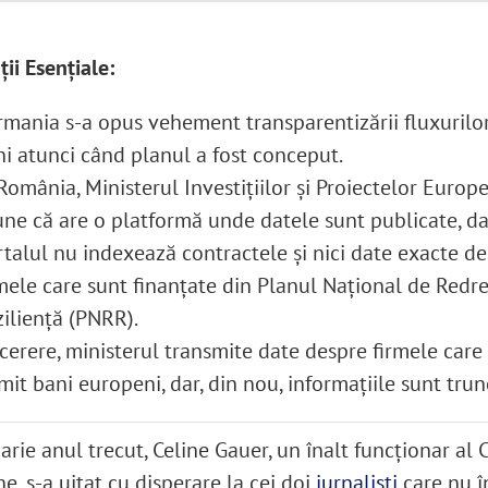
ii Esențiale:
mania s-a opus vehement transparentizării fluxurilo
i atunci când planul a fost conceput.
România, Ministerul Investițiilor și Proiectelor Europ
ne că are o platformă unde datele sunt publicate, da
talul nu indexează contractele și nici date exacte d
mele care sunt finanțate din Planul Național de Redre
ziliență (PNRR).
cerere, ministerul transmite date despre firmele care
mit bani europeni, dar, din nou, informațiile sunt trun
arie anul trecut, Celine Gauer, un înalt funcționar al 
, s-a uitat cu disperare la cei doi
jurnaliști
care nu î