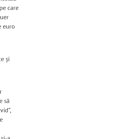
 pe care
auer
e euro
e și
r
e să
vid”,
le
 și-a