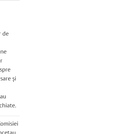
r de
ene
r
espre
sare și
 au
chiate.
Comisiei
ncetau