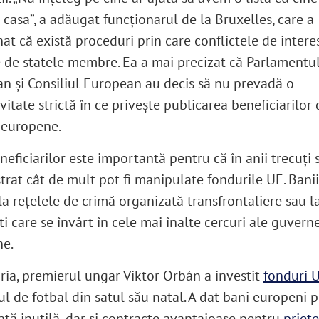
 casa”, a adăugat funcționarul de la Bruxelles, care a
at că există proceduri prin care conflictele de intere
e de statele membre. Ea a mai precizat că Parlamentu
n și Consiliul European au decis să nu prevadă o
vitate strictă în ce privește publicarea beneficiarilor 
 europene.
neficiarilor este importantă pentru că în anii trecuți 
rat cât de mult pot fi manipulate fondurile UE. Banii
la rețelele de crimă organizată transfrontaliere sau l
ti care se învârt în cele mai înalte cercuri ale guvern
ne.
ria, premierul ungar Viktor Orbán a investit
fonduri 
ul de fotbal din satul său natal. A dat bani europeni 
ată inutilă, dar și contracte avantajoase pentru
priete