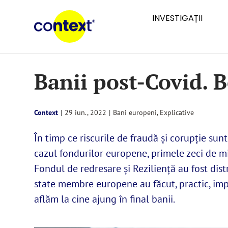
Skip
INVESTIGAȚII
to
content
Banii post-Covid. B
Context
|
29 iun., 2022
|
Bani europeni
,
Explicative
În timp ce riscurile de fraudă și corupție sun
cazul fondurilor europene, primele zeci de mi
Fondul de redresare și Reziliență au fost dist
state membre europene au făcut, practic, imp
aflăm la cine ajung în final banii.