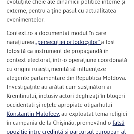
evoluțiile cheie ale dinamicii politice interne și
externe, pentru a ține pasul cu actualitatea
evenimentelor.
Context.ro a documentat modul în care
narațiunea
„persecuției ortodocșilor”
a fost
folosită ca instrument de propagandă în
context electoral, într-o operațiune coordonată
cu origini rusești, menită să influențeze
alegerile parlamentare din Republica Moldova.
Investigațiile au arătat cum susținători ai
Kremlinului, inclusiv actori deghizați în blogeri
occidentali și rețele apropiate oligarhului
Konstantin Malofeev,
au exploatat tema religiei
în campania de la Chișinău, promovând o
falsă
opoziție între credință și parcursul european al