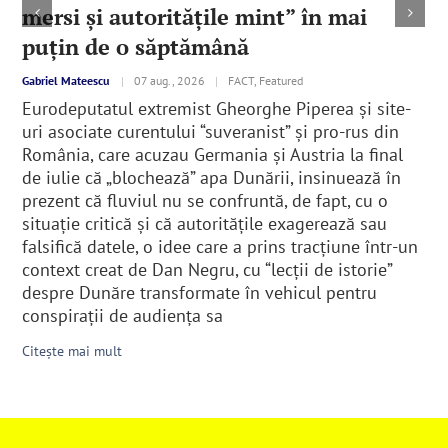
mersi și autoritățile mint” în mai
puțin de o săptămână
Gabriel Mateescu
|
07 aug., 2026
|
FACT, Featured
Eurodeputatul extremist Gheorghe Piperea și site-
uri asociate curentului “suveranist” și pro-rus din
România, care acuzau Germania și Austria la final
de iulie că „blochează” apa Dunării, insinuează în
prezent că fluviul nu se confruntă, de fapt, cu o
situație critică și că autoritățile exagerează sau
falsifică datele, o idee care a prins tracțiune într-un
context creat de Dan Negru, cu “lecții de istorie”
despre Dunăre transformate în vehicul pentru
conspirații de audiența sa
Citește mai mult