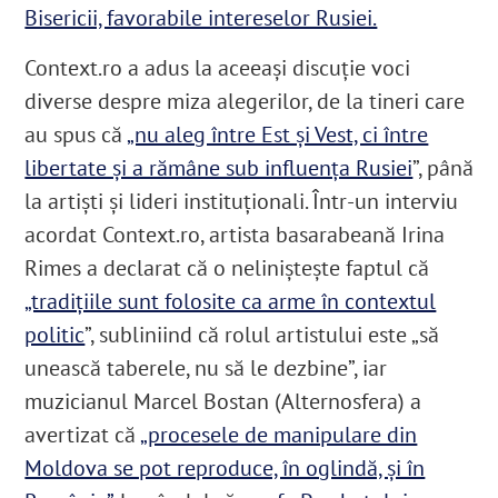
Bisericii, favorabile intereselor Rusiei.
Context.ro a adus la aceeași discuție voci
diverse despre miza alegerilor, de la tineri care
au spus că
„nu aleg între Est și Vest, ci între
libertate și a rămâne sub influența Rusiei
”, până
la artiști și lideri instituționali. Într-un interviu
acordat Context.ro, artista basarabeană Irina
Rimes a declarat că o neliniștește faptul că
„tradițiile sunt folosite ca arme în contextul
politic
”, subliniind că rolul artistului este „să
unească taberele, nu să le dezbine”, iar
muzicianul Marcel Bostan (Alternosfera) a
avertizat că
„procesele de manipulare din
Moldova se pot reproduce, în oglindă, și în