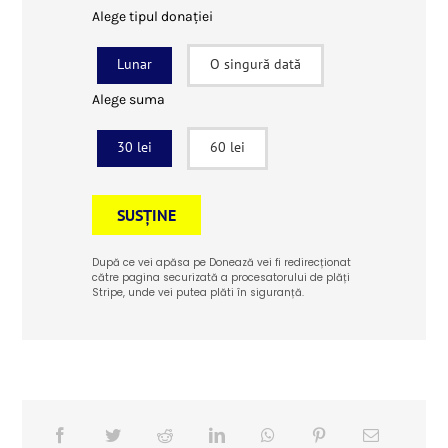
Alege tipul donației
Lunar
O singură dată
Alege suma
30 lei
60 lei
SUSȚINE
După ce vei apăsa pe Donează vei fi redirecționat
către pagina securizată a procesatorului de plăți
Stripe, unde vei putea plăti în siguranță.