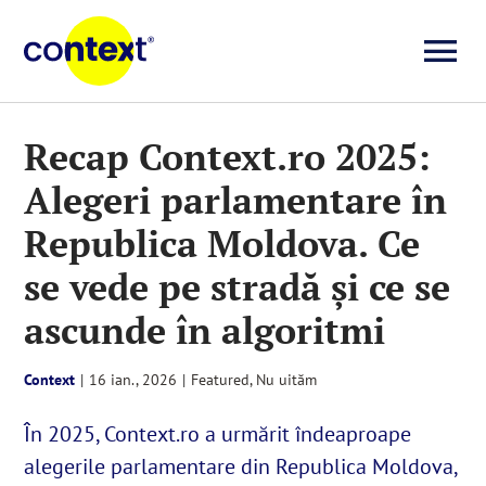
Skip
to
To
content
Investigații
Na
Recap Context.ro 2025:
Alegeri parlamentare în
Știri
Republica Moldova. Ce
Explicative
se vede pe stradă și ce se
ascunde în algoritmi
Seriale
Context
|
16 ian., 2026
|
Featured
,
Nu uităm
Video
În 2025, Context.ro a urmărit îndeaproape
alegerile parlamentare din Republica Moldova,
Despre noi