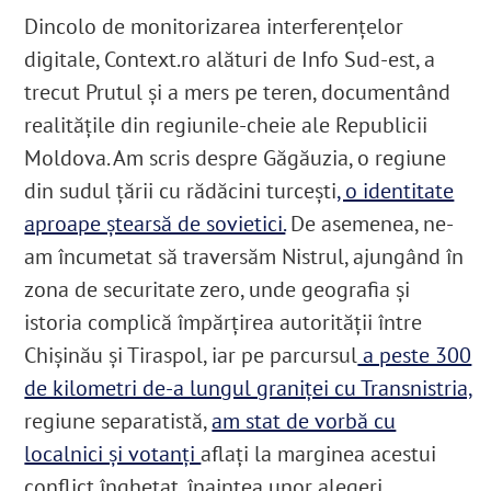
Dincolo de monitorizarea interferențelor
digitale, Context.ro alături de Info Sud-est, a
trecut Prutul și a mers pe teren, documentând
realitățile din regiunile-cheie ale Republicii
Moldova. Am scris despre Găgăuzia, o regiune
din sudul țării cu rădăcini turcești
, o identitate
aproape ștearsă de sovietici.
De asemenea, ne-
am încumetat să traversăm Nistrul, ajungând în
zona de securitate zero, unde geografia și
istoria complică împărțirea autorității între
Chișinău și Tiraspol, iar pe parcursul
a peste 300
de kilometri de-a lungul graniței cu Transnistria,
regiune separatistă,
am stat de vorbă cu
localnici și votanți
aflați la marginea acestui
conflict înghețat, înaintea unor alegeri