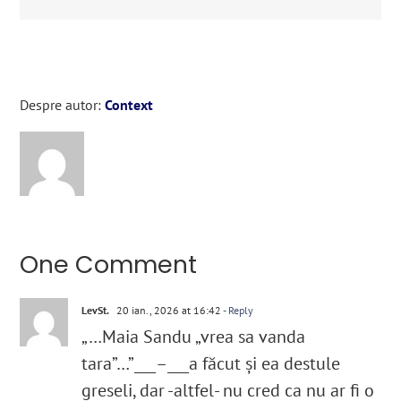
Despre autor:
Context
One Comment
LevSt.
20 ian., 2026 at 16:42
- Reply
„…Maia Sandu „vrea sa vanda
tara”…”___–___a făcut și ea destule
greseli, dar -altfel- nu cred ca nu ar fi o