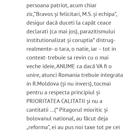
persoana patriot, acum chiar
zic,”Bravos și felicitari, M.S. și echipa”,
desigur dacă duceti la capăt ceace
declarati (ca mai jos), parazitismului
institutionalizat și coruptia* distrug-
realmente- o tara, o natie, iar – tot in
context- trebuie sa revin cu o mai
veche ideie, ANUME ca dacă VA fi o
unire, atunci Romania trebuie integrata
in R.Moldova (și nu invers), tocmai
pentru a respecta principiul și
PRIORITATEA CALITATII și nu a
cantitatii …(* Pitagorul mioritic și
bolovanul national, au făcut deja
„reforma”, ei au pus noi taxe tot pe cei