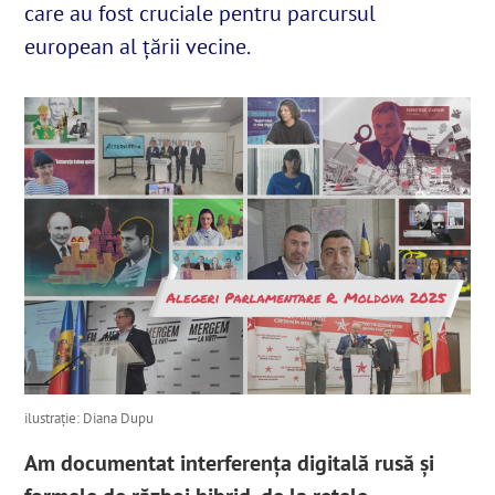
care au fost cruciale pentru parcursul
european al țării vecine.
English
SUSȚINE
Cautare...
ilustrație: Diana Dupu
Am documentat interferența digitală rusă și