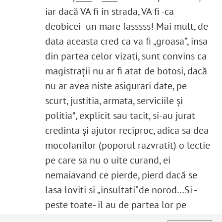
iar dacă VA fi in strada, VA fi -ca
deobicei- un mare fasssss! Mai mult, de
data aceasta cred ca va fi „groasa”, insa
din partea celor vizati, sunt convins ca
magistraţii nu ar fi atat de botosi, dacă
nu ar avea niste asigurari date, pe
scurt, justitia, armata, serviciile și
politia*, explicit sau tacit, si-au jurat
credinta și ajutor reciproc, adica sa dea
mocofanilor (poporul razvratit) o lectie
pe care sa nu o uite curand, ei
nemaiavand ce pierde, pierd dacă se
lasa loviti si „insultati”de norod…Si -
peste toate- il au de partea lor pe
însăși seful statului, care in aproape un