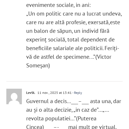
evenimente sociale, in ani:
„Un om politic care nu a lucrat undeva,
care nu are altă profesie, exersată,este
un balon de săpun, un individ fără
experinț socială, total dependent de
beneficiile salariale ale politicii. Feriți-
vă de astfel de specimene. ..”(Victor
Someșan)
LevSt.
11 nov., 2025 at 13:41
- Reply
Guvernul a decis…___–___ asta una, dar
au și o alta decizie, „in caz de”…„…
revolta populatiei…”(Puterea
Cincea)____–-____mai mult pe virtual,