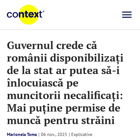
Skip
to
To
content
Investigații
Na
Guvernul crede că
românii disponibilizați
Știri
de la stat ar putea să-i
Explicative
înlocuiască pe
muncitorii necalificați:
Seriale
Mai puține permise de
muncă pentru străini
Video
Marionela Toma
|
06 nov., 2025
|
Explicative
Despre noi