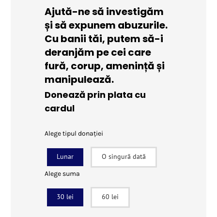
Ajută-ne să investigăm
și să expunem abuzurile.
Cu banii tăi, putem să-i
deranjăm pe cei care
fură, corup, amenință și
manipulează.
Donează prin plata cu
cardul
Alege tipul donației
Lunar
O singură dată
Alege suma
30 lei
60 lei