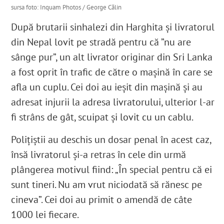
sursa foto: Inquam Photos / George Călin
După brutarii sinhalezi din Harghita și livratorul
din Nepal lovit pe stradă pentru că ”nu are
sânge pur”, un alt livrator originar din Sri Lanka
a fost oprit în trafic de către o mașină în care se
afla un cuplu. Cei doi au ieșit din mașină și au
adresat injurii la adresa livratorului, ulterior l-ar
fi strâns de gât, scuipat și lovit cu un cablu.
Polițiștii au deschis un dosar penal în acest caz,
însă livratorul
și-a retras în cele din urmă
plângerea motivul fiind: „
În special pentru că ei
sunt tineri. Nu am vrut niciodată să rănesc pe
cineva”.
Cei doi au primit o amendă de câte
1000 lei fiecare.