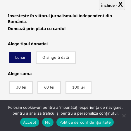
X
închide -
an NU a făcut nimic pentru populatie,
DOAR pentru magistraţii si restul
Investește în viitorul jurnalismului independent din
România.
institutiilor de forta și al „elitelor”
Donează prin plata cu cardul
economice* :
1-Declarația controversată a lui
Alege tipul donației
Nicușor Dan care ridică mari probleme:
Lunar
O singură dată
efectele devastatoare pe care
propunerea președintelui ar putea să
Alege suma
le aibă asupra oamenilor de rând.
pentru patronate…”
30 lei
60 lei
100 lei
2-Elena Calistru :Se împlinește un an
SUSȚINE
de la anularea alegerilor. Un an de
Folosim cookie-uri pentru a îmbunătăți experiența de navigare,
pentru a analiza traficul și pentru a personaliza conținutul.
tăcere(…)
După ce vei apăsa pe Donează vei fi redirecționat către pagina securizată a
Accept
Nu
Politica de confidențialitate
(*in fond „corb la corb…”, toate aceste
procesatorului de plăți Stripe, unde vei putea plăti în siguranță.