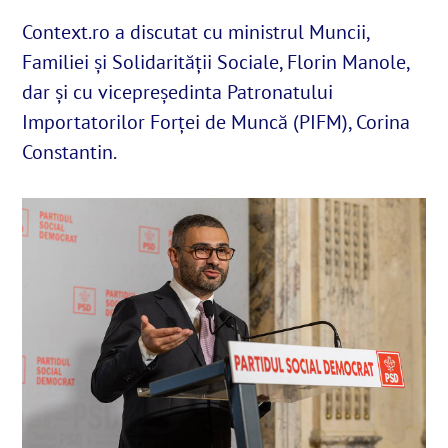
Context.ro a discutat cu ministrul Muncii,
Familiei și Solidarității Sociale, Florin Manole,
English
dar și cu vicepreședinta Patronatului
Importatorilor Forței de Muncă (PIFM), Corina
SUSȚINE
Constantin.
Cautare...