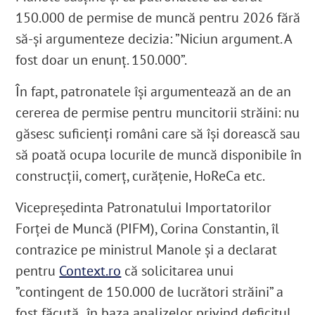
150.000 de permise de muncă pentru 2026 fără
să-și argumenteze decizia: ”Niciun argument. A
fost doar un enunț. 150.000”.
În fapt, patronatele își argumentează an de an
cererea de permise pentru muncitorii străini: nu
găsesc suficienți români care să își dorească sau
să poată ocupa locurile de muncă disponibile în
construcții, comerț, curățenie, HoReCa etc.
Vicepreședinta Patronatului Importatorilor
Forței de Muncă (PIFM), Corina Constantin, îl
contrazice pe ministrul Manole și a declarat
pentru
Context.ro
că solicitarea unui
”contingent de 150.000 de lucrători străini” a
fost făcută „în baza analizelor privind deficitul