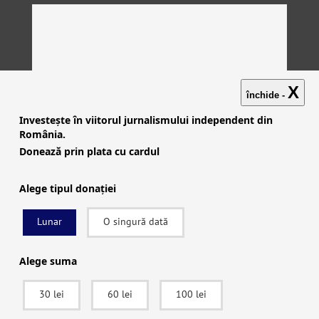
X
închide -
Investește în viitorul jurnalismului independent din
România.
Donează prin plata cu cardul
Alege tipul donației
Lunar
O singură dată
Investigații
|
Știri
|
Explicative
|
Seriale
|
Video
|
Despre
noi
|
English
|
Contactează-ne
Alege suma
30 lei
60 lei
100 lei
facebook
|
instagram
|
x (twitter)
|
youtube
|
rss