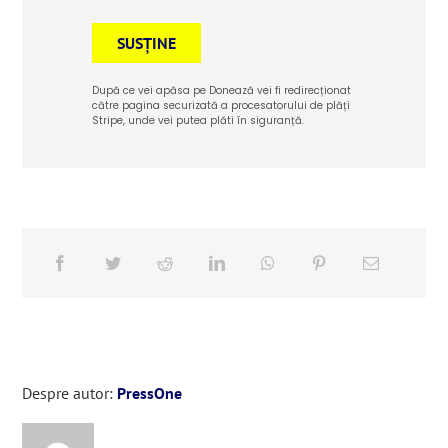
SUSȚINE
După ce vei apăsa pe Donează vei fi redirecționat
către pagina securizată a procesatorului de plăți
Stripe, unde vei putea plăti în siguranță.
Despre autor:
PressOne