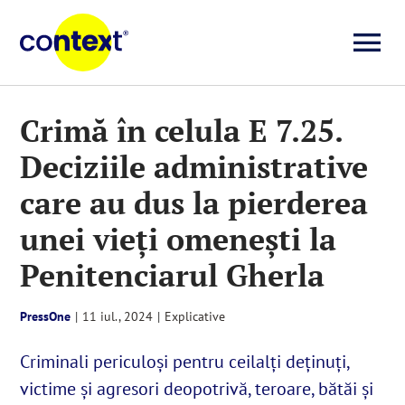
Skip
to
To
content
Investigații
Na
Crimă în celula E 7.25.
Deciziile administrative
Știri
care au dus la pierderea
Explicative
unei vieți omenești la
Penitenciarul Gherla
Seriale
PressOne
|
11 iul., 2024
|
Explicative
Video
Criminali periculoși pentru ceilalți deținuți,
victime și agresori deopotrivă, teroare, bătăi și
Despre noi