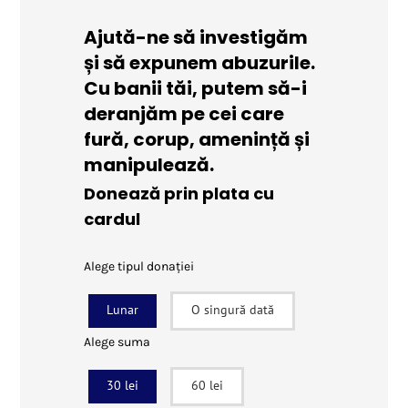
Ajută-ne să investigăm
și să expunem abuzurile.
Cu banii tăi, putem să-i
deranjăm pe cei care
fură, corup, amenință și
manipulează.
Donează prin plata cu
cardul
Alege tipul donației
Lunar
O singură dată
Alege suma
30 lei
60 lei