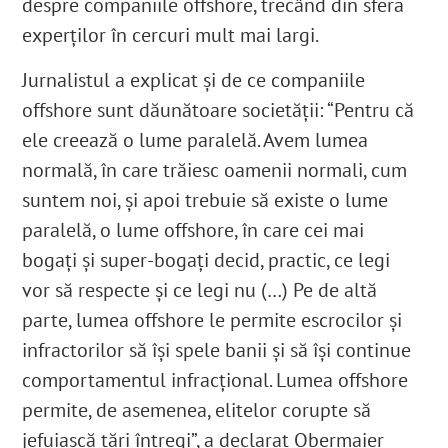
despre companiile offshore, trecând din sfera
experților în cercuri mult mai largi.
Jurnalistul a explicat și de ce companiile
offshore sunt dăunătoare societății: “Pentru că
ele creează o lume paralelă. Avem lumea
normală, în care trăiesc oamenii normali, cum
suntem noi, și apoi trebuie să existe o lume
paralelă, o lume offshore, în care cei mai
bogați și super-bogați decid, practic, ce legi
vor să respecte și ce legi nu (…) Pe de altă
parte, lumea offshore le permite escrocilor și
infractorilor să își spele banii și să își continue
comportamentul infracțional. Lumea offshore
permite, de asemenea, elitelor corupte să
jefuiască țări întregi”, a declarat Obermaier