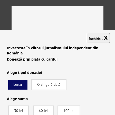
X
închide -
Investește în viitorul jurnalismului independent din
România.
Donează prin plata cu cardul
Alege tipul donației
Lunar
O singură dată
Investigații
|
Știri
|
Explicative
|
Seriale
|
Video
|
Despre
noi
|
English
|
Contactează-ne
Alege suma
30 lei
60 lei
100 lei