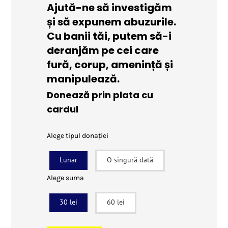
Ajută-ne să investigăm
și să expunem abuzurile.
Cu banii tăi, putem să-i
deranjăm pe cei care
fură, corup, amenință și
manipulează.
Donează prin plata cu
cardul
Alege tipul donației
Lunar
O singură dată
Alege suma
30 lei
60 lei