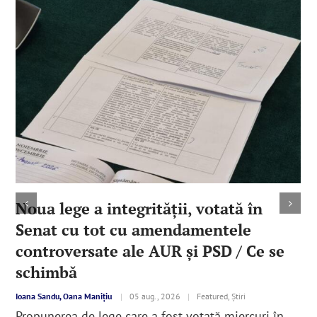
Noua lege a integrităţii, votată în
Senat cu tot cu amendamentele
controversate ale AUR şi PSD / Ce se
schimbă
Ioana Sandu, Oana Manițiu
|
05 aug., 2026
|
Featured, Știri
Propunerea de lege care a fost votată miercuri în