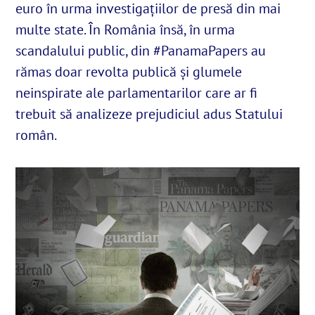
euro în urma investigațiilor de presă din mai
multe state. În România însă, în urma
English
scandalului public, din #PanamaPapers au
rămas doar revolta publică și glumele
SUSȚINE
neinspirate ale parlamentarilor care ar fi
trebuit să analizeze prejudiciul adus Statului
Cautare...
român.