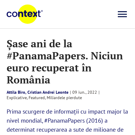
Skip
to
To
content
Investigații
Na
Șase ani de la
#PanamaPapers. Niciun
Știri
euro recuperat în
Explicative
România
Attila Biro, Cristian Andrei Leonte
|
09 iun., 2022
|
Seriale
Explicative
,
Featured
,
Miliardele pierdute
Prima scurgere de informații cu impact major la
Video
nivel mondial, #PanamaPapers (2016) a
determinat recuperarea a sute de milioane de
Despre noi