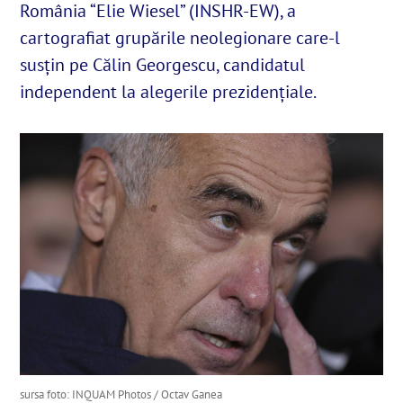
România “Elie Wiesel” (INSHR-EW), a
cartografiat grupările neolegionare care-l
English
susțin pe Călin Georgescu, candidatul
independent la alegerile prezidențiale.
SUSȚINE
Cautare...
sursa foto: INQUAM Photos / Octav Ganea