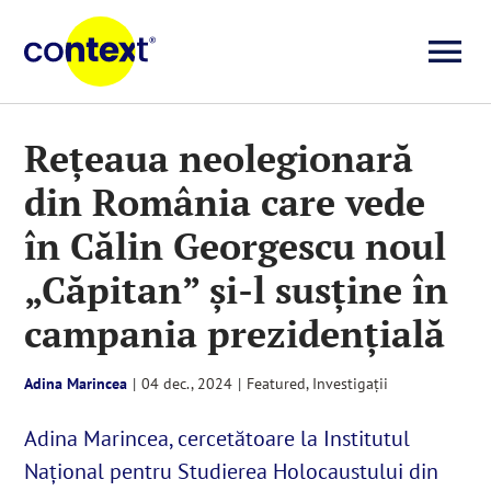
Skip
to
To
content
Investigații
Na
Rețeaua neolegionară
din România care vede
Știri
în Călin Georgescu noul
Explicative
„Căpitan” și-l susține în
campania prezidențială
Seriale
Adina Marincea
|
04 dec., 2024
|
Featured
,
Investigații
Video
Adina Marincea, cercetătoare la Institutul
Național pentru Studierea Holocaustului din
Despre noi