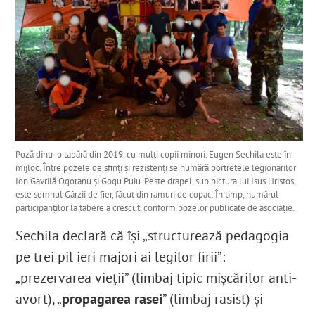
Poză dintr-o tabără din 2019, cu mulți copii minori. Eugen Sechila este în
mijloc. Între pozele de sfinți și rezistenți se numără portretele legionarilor
Ion Gavrilă Ogoranu și Gogu Puiu. Peste drapel, sub pictura lui Isus Hristos,
este semnul Gărzii de fier, făcut din ramuri de copac. În timp, numărul
participanților la tabere a crescut, conform pozelor publicate de asociație.
Sechila declară că își „structurează pedagogia
pe trei pil ieri majori ai legilor firii”:
„prezervarea vieții” (limbaj tipic mișcărilor anti-
avort), „
propagarea rasei
” (limbaj rasist) și