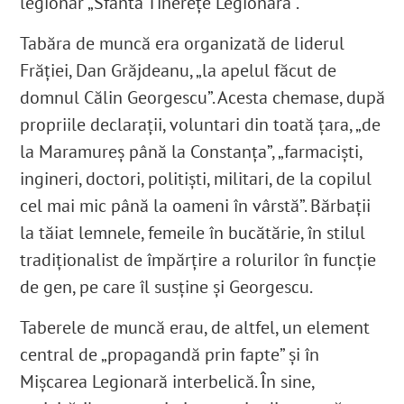
legionar „Sfântă Tinerețe Legionară”.
Tabăra de muncă era organizată de liderul
Frăției, Dan Grăjdeanu, „la apelul făcut de
domnul Călin Georgescu”. Acesta chemase, după
propriile declarații, voluntari din toată țara, „de
la Maramureș până la Constanța”, „farmaciști,
ingineri, doctori, politiști, militari, de la copilul
cel mai mic până la oameni în vârstă”. Bărbații
la tăiat lemnele, femeile în bucătărie, în stilul
tradiționalist de împărțire a rolurilor în funcție
de gen, pe care îl susține și Georgescu.
Taberele de muncă erau, de altfel, un element
central de „propagandă prin fapte” și în
Mișcarea Legionară interbelică. În sine,