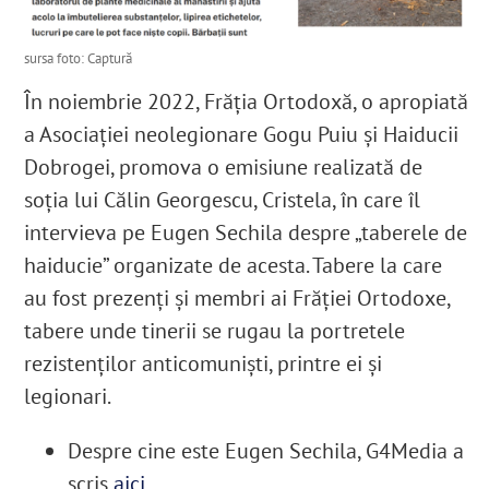
sursa foto: Captură
În noiembrie 2022, Frăția Ortodoxă, o apropiată
a Asociației neolegionare Gogu Puiu și Haiducii
Dobrogei, promova o emisiune realizată de
soția lui Călin Georgescu, Cristela, în care îl
intervieva pe Eugen Sechila despre „taberele de
haiducie” organizate de acesta. Tabere la care
au fost prezenți și membri ai Frăției Ortodoxe,
tabere unde tinerii se rugau la portretele
rezistenților anticomuniști, printre ei și
legionari.
Despre cine este Eugen Sechila, G4Media a
scris
aici