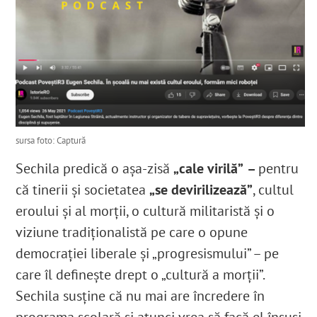
sursa foto: Captură
Sechila predică o așa-zisă
„cale virilă”
–
pentru
că tinerii și societatea
„se devirilizează”
, cultul
eroului și al morții, o cultură militaristă și o
viziune tradiționalistă pe care o opune
democrației liberale și „progresismului” – pe
care îl definește drept o „cultură a morții”.
Sechila susține că nu mai are încredere în
programa școlară și atunci vrea să facă el însuși