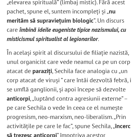
„elevarea spirituală” (limbaj mistic). Fără acest
pachet, spune el, suntem incompleți și „
nu
merităm să supraviețuim biologic
”. Un discurs
care
îmbină ideile eugeniste tipice nazismului, cu
misticismul spiritualist al legionarilor
.
În același spirit al discursului de filiație nazistă,
unul organicist care vede neamul ca pe un corp
atacat de
paraziți
, Sechila face analogia cu „un
corp atacat de viruși ” care întâi dezvoltă febră, i
se umflă ganglionii, și apoi începe să dezvolte
anticorpi
, „luptând contra agresiunii externe” –
pe care Sechila o vede în ceea ce el numește
progresism, neo-marxism, neo-liberalism. „Prin
activitățile pe care le fac”, spune Sechila, „
încerc
să trezesc anticorpi
” împotriva acestor