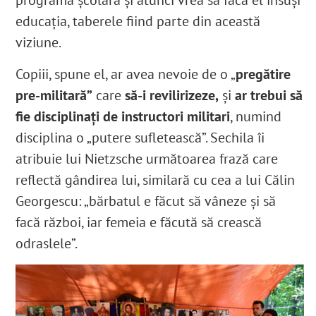
educația, taberele fiind parte din această
viziune.
Copiii, spune el, ar avea nevoie de o „
pregătire
pre-militară”
care
să-i revilirizeze,
și
ar trebui să
fie disciplinați de instructori militari
, numind
disciplina o „putere sufletească”. Sechila îi
atribuie lui Nietzsche următoarea frază care
reflectă gândirea lui, similară cu cea a lui Călin
Georgescu: „bărbatul e făcut să vâneze și să
facă război, iar femeia e făcută să crească
odraslele”.