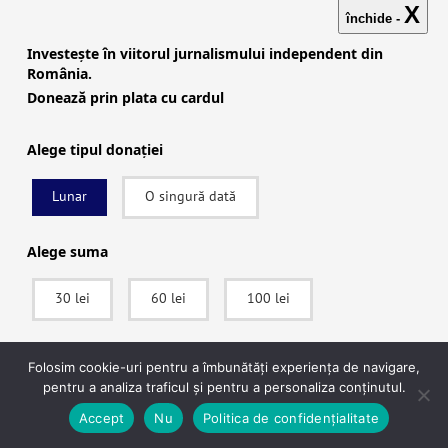
X
Cea mai recentă postare a Asociației Gogu Puiu,
închide -
din 28 noiembrie, preia de la o pagină de
Investește în viitorul jurnalismului independent din
România.
Telegram din campania lui Georgescu un
Donează prin plata cu cardul
videoclip promoțional cu acesta îmbrăcat în ie,
călărind un cal alb undeva la țară și vorbind
Alege tipul donației
despre sport. Imaginea amintește de Corneliu
Lunar
O singură dată
Zelea Codreanu, călare pe cal în incursiunile
sale rurale în port tradițional.
Alege suma
30 lei
60 lei
100 lei
SUSȚINE
Folosim cookie-uri pentru a îmbunătăți experiența de navigare,
pentru a analiza traficul și pentru a personaliza conținutul.
După ce vei apăsa pe Donează vei fi redirecționat către pagina securizată a
Accept
Nu
Politica de confidențialitate
procesatorului de plăți Stripe, unde vei putea plăti în siguranță.