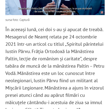
sursa foto: Captură
În aceeași lună, cei doi s-au și apucat de treabă.
Mesagerul de Neamț relata pe 24 octombrie
2021 într-un articol cu titlul „Spiritul părintelui
Iustin Pârvu. Frăția Ortodoxă la Mănăstirea
Paltin, lecție de românism și caritate”, despre
tabăra de muncă de la mănăstirea Paltin – Petru
Vodă. Mănăstirea este un loc cunoscut între
neolegionari, Iustin Pârvu fiind un militant al
Mișcării Legionare. Mănăstirea a ajuns în vizorul
presei atunci când au apărut filmări cu
măicuțele cântându-i acestuia de ziua sa imnul