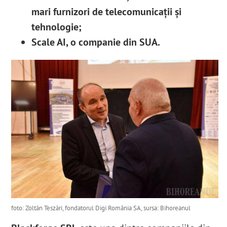
mari furnizori de telecomunicații și
tehnologie;
Scale AI, o companie din SUA.
foto: Zoltán Teszári, fondatorul Digi România SA, sursa: Bihoreanul