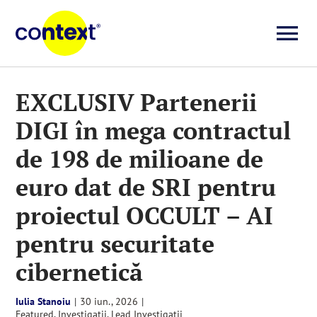
Skip
to
To
content
Investigații
Na
EXCLUSIV Partenerii
DIGI în mega contractul
Știri
de 198 de milioane de
Explicative
euro dat de SRI pentru
proiectul OCCULT – AI
Seriale
pentru securitate
cibernetică
Video
Iulia Stanoiu
|
30 iun., 2026
|
Despre noi
Featured
,
Investigații
,
Lead Investigații