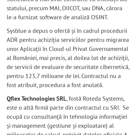
statului, precum MAI
, DIICOT,
sau DNA
, cărora
le-a furnizat software de analiză OSINT.
Sysblue a depus o ofertă și în cadrul procedurii
ADR pentru achiziția serviciilor pentru migrarea
unor Aplicații în Cloud-ul Privat Guvernamental
al României
, mai precis, al doilea lot de achiziții,
de s
ervicii de evaluare de securitate cibernetică
,
pentru 123,7 milioane de lei. Contractul nu a
fost atribuit, procedura a fost anulată.
Qflex Technologies SRL
, fostă Roteda Systems,
este o altă firmă parte din contractul cu SRI.
Se
ocupă cu consultanță în tehnologia informației
și management (gestiune și exploatare) al
mijloacelor de calcul, potrivit datelor oficiale.
A