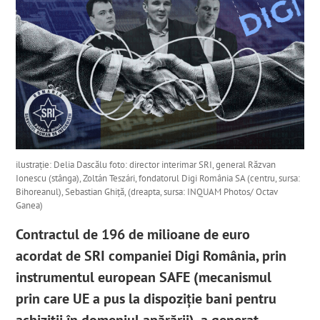
ilustrație: Delia Dascălu foto: director interimar SRI, general Răzvan
Ionescu (stânga), Zoltán Teszári, fondatorul Digi România SA (centru, sursa:
Bihoreanul), Sebastian Ghiță, (dreapta, sursa: INQUAM Photos/ Octav
Ganea)
Contractul de 196 de milioane de euro
acordat de SRI companiei Digi România, prin
instrumentul european SAFE (mecanismul
prin care UE a pus la dispoziție bani pentru
achiziții în domeniul apărării), a generat