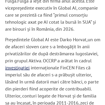
Fulga.
Fulga a ieșit din firmă anul acesta.
Este
vicepreședinte executiv în Global AI
, companie
care se prezintă ca fiind “primul consorțiu
tehnologic axat pe AI cotat la bursă în SUA”
și
are birouri și în România, din 2026
.
Președintele Global AI este Darko Horvat,
un om
de afaceri sloven care s-a îmbogățit în anii
privatizărilor de după destrămarea Iugoslaviei,
prin grupul Aktiva. OCCRP
a arătat în cadrul
investigației
internaționale FinCEN Files că
imperiul său de afaceri s-a prăbușit ulterior,
lăsând în urmă datorii mari către bănci, o parte
din pierderi fiind acoperite de contribuabili.
Ulterior, conturi legate de Horvat și de familia
sa au încasat, în perioada 2011-2016, zeci de