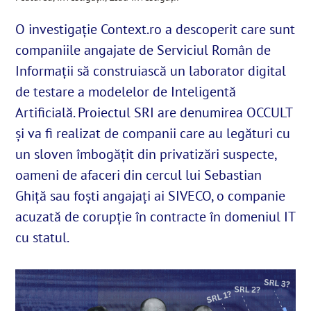
O investigație Context.ro a descoperit care sunt
English
companiile angajate de Serviciul Român de
Informații să construiască un laborator digital
SUSȚINE
de testare a modelelor de Inteligentă
Artificială. Proiectul SRI are denumirea OCCULT
Cautare...
și va fi realizat de companii care au legături cu
un sloven îmbogățit din privatizări suspecte,
oameni de afaceri din cercul lui Sebastian
Ghiță sau foști angajați ai SIVECO, o companie
acuzată de corupție în contracte în domeniul IT
cu statul.