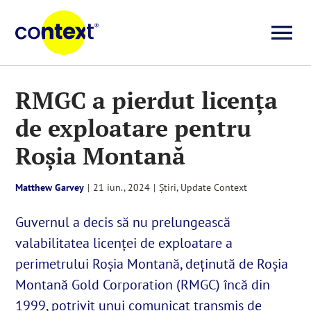
Skip
to
To
content
Investigații
Na
RMGC a pierdut licența
de exploatare pentru
Știri
Roșia Montană
Explicative
Matthew Garvey
|
21 iun., 2024
|
Știri
,
Update Context
Seriale
Guvernul a decis să nu prelungească
valabilitatea licenței de exploatare a
Video
perimetrului Roșia Montană, deținută de Roșia
Montană Gold Corporation (RMGC) încă din
1999, potrivit unui comunicat transmis de
Despre noi