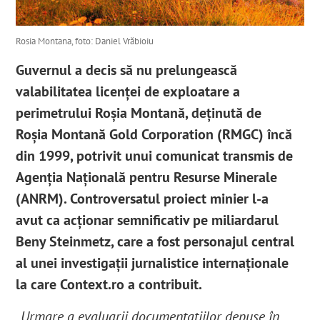
Rosia Montana, foto: Daniel Vrăbioiu
Guvernul a decis să nu prelungească
valabilitatea licenței de exploatare a
perimetrului Roșia Montană, deținută de
Roșia Montană Gold Corporation (RMGC) încă
din 1999, potrivit unui comunicat transmis de
Agenția Națională pentru Resurse Minerale
(ANRM). Controversatul proiect minier l-a
avut ca acționar semnificativ pe miliardarul
Beny Steinmetz, care a fost personajul central
al unei investigații jurnalistice internaționale
la care Context.ro a contribuit.
„
Urmare a evaluarii documentațiilor depuse în