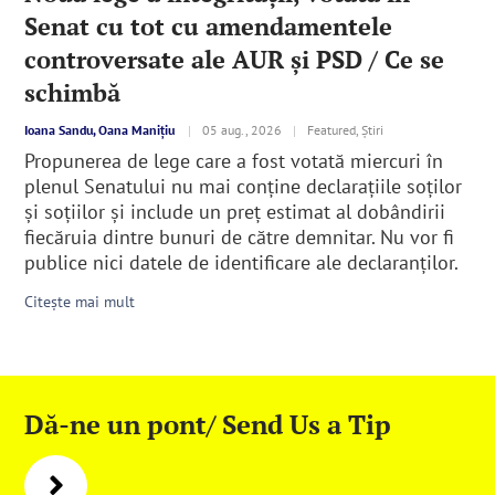
Senat cu tot cu amendamentele
controversate ale AUR şi PSD / Ce se
schimbă
Ioana Sandu, Oana Manițiu
|
05 aug., 2026
|
Featured, Știri
Propunerea de lege care a fost votată miercuri în
plenul Senatului nu mai conține declarațiile soților
și soțiilor şi include un preț estimat al dobândirii
fiecăruia dintre bunuri de către demnitar. Nu vor fi
publice nici datele de identificare ale declaranţilor.
Citește mai mult
Dă-ne un pont/ Send Us a Tip