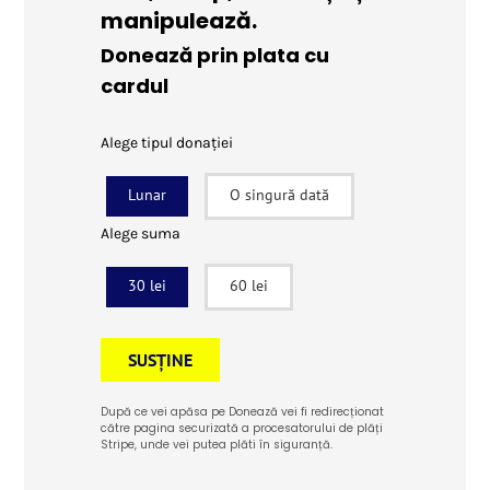
manipulează.
Donează prin plata cu
cardul
Alege tipul donației
Lunar
O singură dată
Alege suma
30 lei
60 lei
SUSȚINE
După ce vei apăsa pe Donează vei fi redirecționat
către pagina securizată a procesatorului de plăți
Stripe, unde vei putea plăti în siguranță.