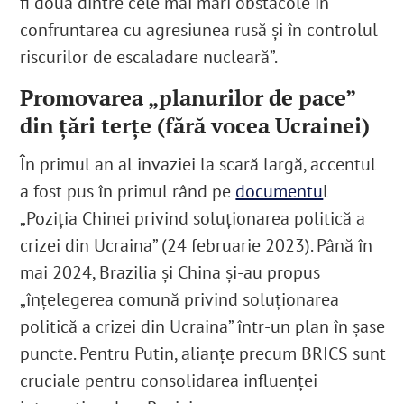
fi două dintre cele mai mari obstacole în
confruntarea cu agresiunea rusă și în controlul
riscurilor de escaladare nucleară”.
Promovarea „planurilor de pace”
din țări terțe (fără vocea Ucrainei)
În primul an al invaziei la scară largă, accentul
a fost pus în primul rând pe
documentu
l
„Poziția Chinei privind soluționarea politică a
crizei din Ucraina” (24 februarie 2023). Până în
mai 2024, Brazilia și China și-au propus
„înțelegerea comună privind soluționarea
politică a crizei din Ucraina” într-un plan în șase
puncte. Pentru Putin, alianțe precum BRICS sunt
cruciale pentru consolidarea influenței