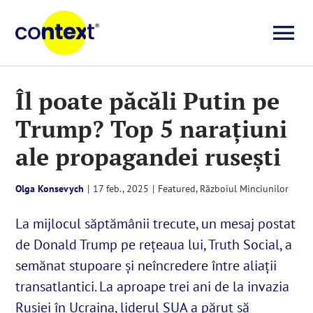
Skip
to
To
content
Investigații
Na
Îl poate păcăli Putin pe
Trump? Top 5 narațiuni
Știri
ale propagandei rusești
Explicative
Olga Konsevych
|
17 feb., 2025
|
Featured
,
Războiul Minciunilor
Seriale
La mijlocul săptămânii trecute, un mesaj postat
de Donald Trump pe rețeaua lui, Truth Social, a
Video
semănat stupoare și neîncredere între aliații
transatlantici. La aproape trei ani de la invazia
Rusiei în Ucraina, liderul SUA a părut să
Despre noi