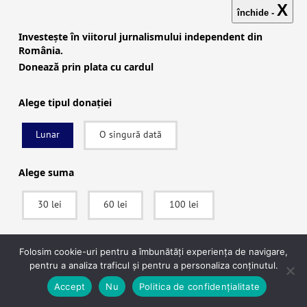
X
închide -
Investește în viitorul jurnalismului independent din
România.
Dă-ne un pont/ Send Us a Tip
Donează prin plata cu cardul
Alege tipul donației
Lunar
O singură dată
Alege suma
30 lei
60 lei
100 lei
SUSȚINE
Folosim cookie-uri pentru a îmbunătăți experiența de navigare,
pentru a analiza traficul și pentru a personaliza conținutul.
După ce vei apăsa pe Donează vei fi redirecționat către pagina securizată a
Accept
Nu
Politica de confidențialitate
procesatorului de plăți Stripe, unde vei putea plăti în siguranță.