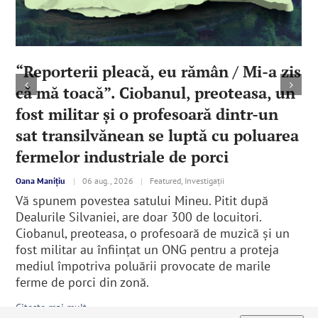
“Reporterii pleacă, eu rămân / Mi-a zis
că mă toacă”. Ciobanul, preoteasa, un
fost militar şi o profesoară dintr-un
sat transilvănean se luptă cu poluarea
fermelor industriale de porci
Oana Manițiu
|
06 aug., 2026
|
Featured, Investigații
Vă spunem povestea satului Mineu. Pitit după
Dealurile Silvaniei, are doar 300 de locuitori.
Ciobanul, preoteasa, o profesoară de muzică şi un
fost militar au înfiinţat un ONG pentru a proteja
mediul împotriva poluării provocate de marile
ferme de porci din zonă.
Citește mai mult