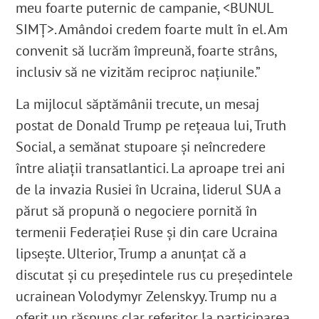
meu foarte puternic de campanie, <BUNUL
SIMȚ>. Amândoi credem foarte mult în el. Am
convenit să lucrăm împreună, foarte strâns,
inclusiv să ne vizităm reciproc națiunile.”
La mijlocul săptămânii trecute, un mesaj
postat de Donald Trump pe rețeaua lui, Truth
Social, a semănat stupoare și neîncredere
între aliații transatlantici. La aproape trei ani
de la invazia Rusiei în Ucraina, liderul SUA a
părut să propună o negociere pornită în
termenii Federației Ruse și din care Ucraina
lipsește. Ulterior, Trump a anunțat că a
discutat și cu președintele rus cu președintele
ucrainean Volodymyr Zelenskyy. Trump nu a
oferit un răspuns clar referitor la participarea