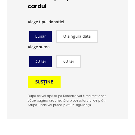
cardul
Alege tipul donației
Lunar
O singură dată
Alege suma
30 lei
60 lei
SUSȚINE
După ce vei apăsa pe Donează vei fi redirecționat
către pagina securizată a procesatorului de plăți
Stripe, unde vei putea plăti în siguranță.