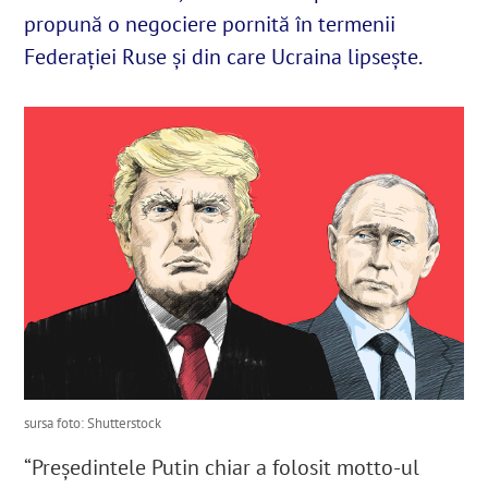
propună o negociere pornită în termenii
Federației Ruse și din care Ucraina lipsește.
English
SUSȚINE
Cautare...
sursa foto: Shutterstock
“Președintele Putin chiar a folosit motto-ul