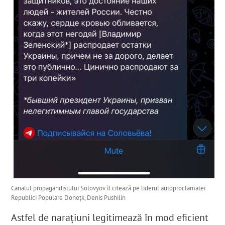
Canalul propagandistului Solovyov îl citează pe liderul autoproclamatei
Republici Populare Donețk, Denis Pushilin
Astfel de narațiuni legitimează în mod eficient