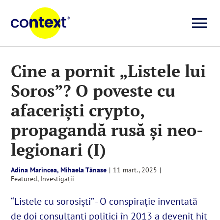
Skip
to
To
content
Investigații
Na
Cine a pornit „Listele lui
Soros”? O poveste cu
Știri
afaceriști crypto,
Explicative
propagandă rusă și neo-
legionari (I)
Seriale
Adina Marincea, Mihaela Tănase
|
11 mart., 2025
|
Featured
,
Investigații
Video
“Listele cu sorosiști” - O conspirație inventată
de doi consultanți politici în 2013 a devenit hit
Despre noi