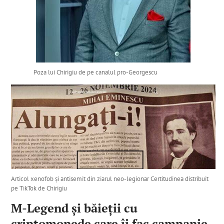
Poza lui Chirigiu de pe canalul pro-Georgescu
Articol xenofob și antisemit din ziarul neo-legionar Certitudinea distribuit
pe TikTok de Chirigiu
M-Legend și băieții cu
criptomonede care îi fac campanie