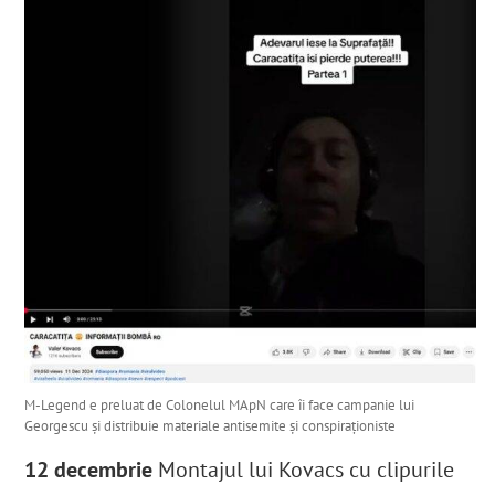
M-Legend e preluat de Colonelul MApN care îi face campanie lui
Georgescu și distribuie materiale antisemite și conspiraționiste
12 decembrie
Montajul lui Kovacs cu clipurile