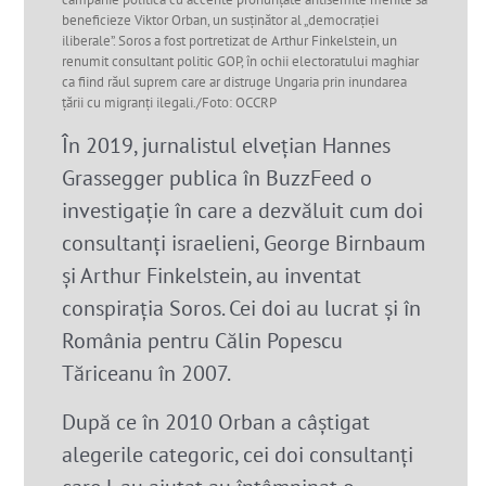
beneficieze Viktor Orban, un susținător al „democrației
iliberale”. Soros a fost portretizat de Arthur Finkelstein, un
renumit consultant politic GOP, în ochii electoratului maghiar
ca fiind răul suprem care ar distruge Ungaria prin inundarea
țării cu migranți ilegali./Foto: OCCRP
În 2019, jurnalistul elvețian Hannes
Grassegger publica în BuzzFeed o
investigație în care a dezvăluit cum doi
consultanți israelieni, George Birnbaum
și Arthur Finkelstein, au inventat
conspirația Soros. Cei doi au lucrat și în
România pentru Călin Popescu
Tăriceanu în 2007.
După ce în 2010 Orban a câștigat
alegerile categoric, cei doi consultanți