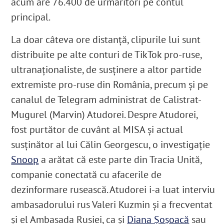
acum are 76.400 de urmăritori pe contul
principal.
La doar câteva ore distanță, clipurile lui sunt
distribuite pe alte conturi de TikTok pro-ruse,
ultranaționaliste, de susținere a altor partide
extremiste pro-ruse din România, precum și pe
canalul de Telegram administrat de Calistrat-
Mugurel (Marvin) Atudorei
.
Despre Atudorei,
fost purtător de cuvânt al MISA și actual
susținător al lui Călin Georgescu, o investigație
Snoop
a arătat că este parte din Tracia Unită,
companie conectată cu afacerile de
dezinformare rusească. Atudorei i-a luat interviu
ambasadorului rus Valeri Kuzmin și a frecventat
și el Ambasada Rusiei, ca și
Diana Șoșoacă
sau