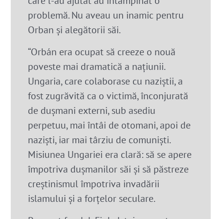
care l-au ajutat au întâmpinat o
problemă. Nu aveau un inamic pentru
Orban și alegătorii săi.
“Orbán era ocupat să creeze o nouă
poveste mai dramatică a națiunii.
Ungaria, care colaborase cu naziștii, a
fost zugrăvită ca o victimă, înconjurată
de dușmani externi, sub asediu
perpetuu, mai întâi de otomani, apoi de
naziști, iar mai târziu de comuniști.
Misiunea Ungariei era clară: să se apere
împotriva dușmanilor săi și să păstreze
creștinismul împotriva invadării
islamului și a forțelor seculare.