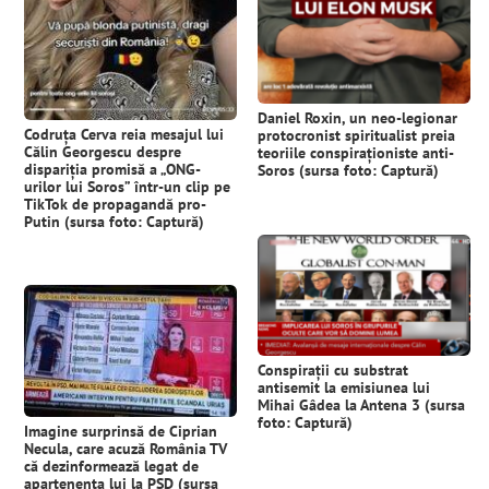
Daniel Roxin, un neo-legionar
Codruța Cerva reia mesajul lui
protocronist spiritualist preia
Călin Georgescu despre
teoriile conspiraționiste anti-
dispariția promisă a „ONG-
Soros (sursa foto: Captură)
urilor lui Soros” într-un clip pe
TikTok de propagandă pro-
Putin (sursa foto: Captură)
Conspirații cu substrat
antisemit la emisiunea lui
Mihai Gâdea la Antena 3 (sursa
foto: Captură)
Imagine surprinsă de Ciprian
Necula, care acuză România TV
că dezinformează legat de
apartenența lui la PSD (sursa