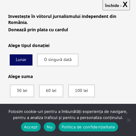
anului 1990” (narațiunea despre începuturile
X
închide -
rețelei în anii 90 apare și la M-Legend).
Investește în viitorul jurnalismului independent din
Georgescu promite că „în primul minut când voi
România.
fi președinte oficial, rețeaua Soros din România
Donează prin plata cu cardul
va fi interzisă. Interzisă!”
Alege tipul donației
Lunar
O singură dată
Alege suma
30 lei
60 lei
100 lei
SUSȚINE
Folosim cookie-uri pentru a îmbunătăți experiența de navigare,
pentru a analiza traficul și pentru a personaliza conținutul.
20 Ianuarie 2025
Trump începe măsurile
După ce vei apăsa pe Donează vei fi redirecționat către pagina securizată a
Accept
Nu
Politica de confidențialitate
împotriva USAID. În următoarele săptămâni,
procesatorului de plăți Stripe, unde vei putea plăti în siguranță.