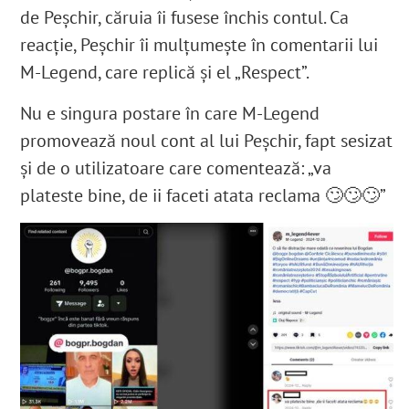
de Peșchir, căruia îi fusese închis contul. Ca
reacție, Peșchir îi mulțumește în comentarii lui
M-Legend, care replică și el „Respect”.
Nu e singura postare în care M-Legend
promovează noul cont al lui Peșchir, fapt sesizat
și de o utilizatoare care comentează: „va
plateste bine, de ii faceti atata reclama
🙄🙄🙄
”