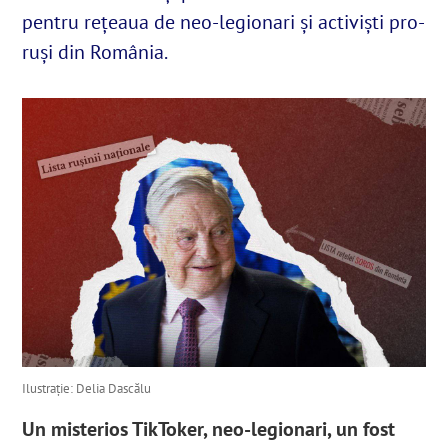
pentru rețeaua de neo-legionari și activiști pro-
ruși din România.
English
SUSȚINE
Cautare...
Ilustrație: Delia Dascălu
Un misterios TikToker, neo-legionari, un fost