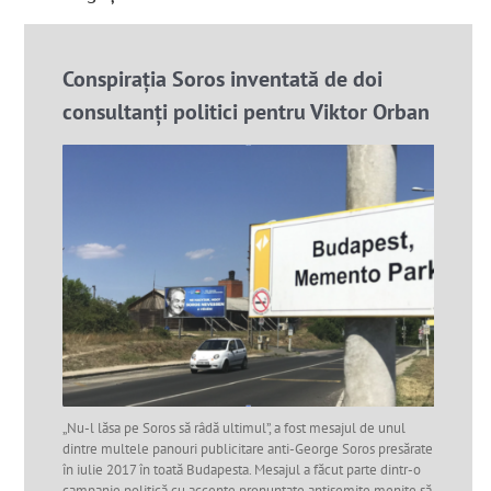
Conspirația Soros inventată de doi
consultanți politici pentru Viktor Orban
„Nu-l lăsa pe Soros să râdă ultimul”, a fost mesajul de unul
dintre multele panouri publicitare anti-George Soros presărate
în iulie 2017 în toată Budapesta. Mesajul a făcut parte dintr-o
campanie politică cu accente pronunțate antisemite menite să