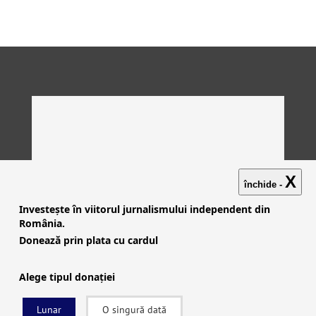
X
închide -
Investește în viitorul jurnalismului independent din
România.
Donează prin plata cu cardul
Alege tipul donației
Lunar
O singură dată