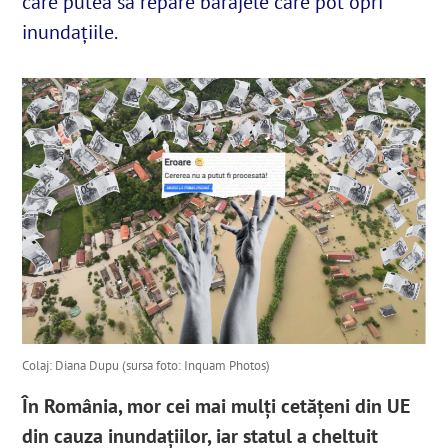
care putea să repare barajele care pot opri
inundațiile.
English
SUSȚINE
Cautare...
Colaj: Diana Dupu (sursa foto: Inquam Photos)
În România, mor cei mai mulți cetățeni din UE
din cauza inundațiilor, iar statul a cheltuit