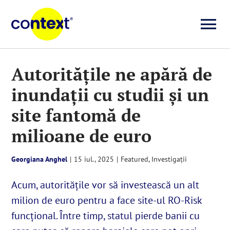
Skip
to
To
content
Investigații
Na
Autoritățile ne apără de
inundații cu studii și un
Știri
site fantomă de
Explicative
milioane de euro
Seriale
Georgiana Anghel
|
15 iul., 2025
|
Featured
,
Investigații
Acum, autoritățile vor să investească un alt
Video
milion de euro pentru a face site-ul RO-Risk
funcțional. Între timp, statul pierde banii cu
Despre noi