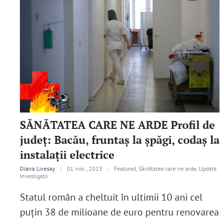
SĂNĂTATEA CARE NE ARDE Profil de
județ: Bacău, fruntaș la șpăgi, codaș la
instalații electrice
Diana Livesay
|
01 nov., 2023
|
Featured, Sănătatea care ne arde, Update
Investigații
Statul român a cheltuit în ultimii 10 ani cel
puțin 38 de milioane de euro pentru renovarea