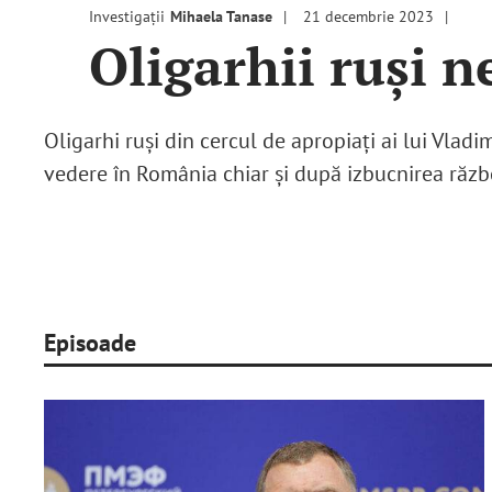
Investigații
Mihaela Tanase
21 decembrie 2023
Oligarhii ruși n
Oligarhi ruși din cercul de apropiați ai lui Vladim
vedere în România chiar și după izbucnirea răzb
Episoade