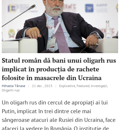
Statul român dă bani unui oligarh rus
implicat în producția de rachete
folosite în masacrele din Ucraina
Mihaela Tănase
|
21 dec., 2023
|
Explicative, Featured, Investigații,
Oligarhi ruși
Un oligarh rus din cercul de apropiați ai lui
Putin, implicat în trei dintre cele mai
sângeroase atacuri ale Rusiei din Ucraina, face
afaceri la vedere în România. O instituție de