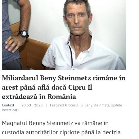
Miliardarul Beny Steinmetz rămâne în
arest până află dacă Cipru îl
extrădează în România
Context
|
20 oct., 2023
|
Featured, Procesul lui Beny Steinmetz, Update
Investigații
Magnatul Benny Steinmetz va rămâne în
custodia autorităților cipriote până la decizia