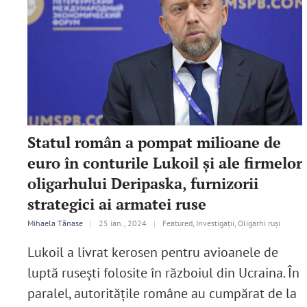
Statul român a pompat milioane de
euro în conturile Lukoil și ale firmelor
oligarhului Deripaska, furnizorii
strategici ai armatei ruse
Mihaela Tănase
|
25 ian., 2024
|
Featured, Investigații, Oligarhi ruși
Lukoil a livrat kerosen pentru avioanele de
luptă rusești folosite în războiul din Ucraina. În
paralel, autoritățile române au cumpărat de la