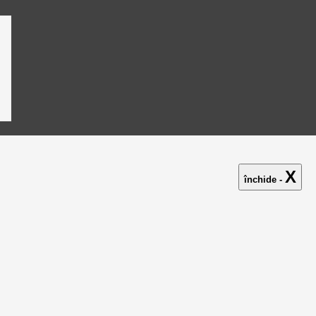
X
închide -
ează-ne