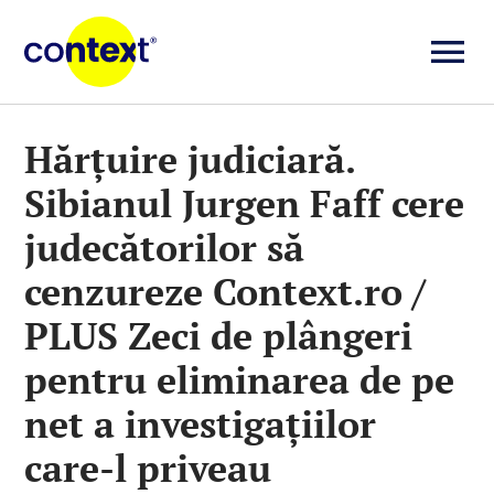
Skip
to
To
content
Investigații
Na
Hărțuire judiciară.
Sibianul Jurgen Faff cere
Știri
judecătorilor să
Explicative
cenzureze Context.ro /
PLUS Zeci de plângeri
Seriale
pentru eliminarea de pe
net a investigațiilor
Video
care-l priveau
Despre noi