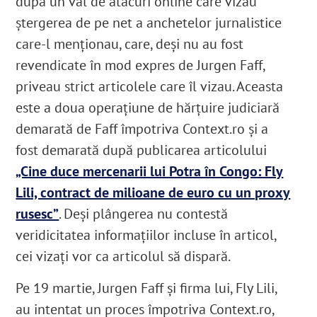
după un val de atacuri online care vizau
ștergerea de pe net a anchetelor jurnalistice
care-l menționau, care, deși nu au fost
revendicate în mod expres de Jurgen Faff,
priveau strict articolele care îl vizau. Aceasta
este a doua operațiune de hărțuire judiciară
demarată de Faff împotriva Context.ro și a
fost demarată după publicarea articolului
„Cine duce mercenarii lui Potra în Congo: Fly
Lili, contract de milioane de euro cu un proxy
rusesc”
. Deși plângerea nu contestă
veridicitatea informațiilor incluse în articol,
cei vizați vor ca articolul să dispară.
Pe 19 martie, Jurgen Faff și firma lui, Fly Lili,
au intentat un proces împotriva Context.ro,