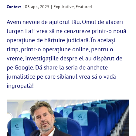
Context
|
03 apr., 2025
|
Explicative
,
Featured
English
Avem nevoie de ajutorul tău. Omul de afaceri
Jurgen Faff vrea să ne cenzureze printr-o nouă
SUSȚINE
operațiune de hărțuire judiciară. În același
timp, printr-o operațiune online, pentru o
Cautare...
vreme, investigațiile despre el au dispărut de
pe Google. Dă share la seria de anchete
jurnalistice pe care sibianul vrea să o vadă
îngropată!