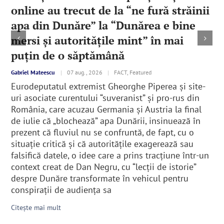
online au trecut de la “ne fură străinii
apa din Dunăre” la “Dunărea e bine
mersi și autoritățile mint” în mai
puțin de o săptămână
Gabriel Mateescu
|
07 aug., 2026
|
FACT, Featured
Eurodeputatul extremist Gheorghe Piperea și site-
uri asociate curentului “suveranist” și pro-rus din
România, care acuzau Germania și Austria la final
de iulie că „blochează” apa Dunării, insinuează în
prezent că fluviul nu se confruntă, de fapt, cu o
situație critică și că autoritățile exagerează sau
falsifică datele, o idee care a prins tracțiune într-un
context creat de Dan Negru, cu “lecții de istorie”
despre Dunăre transformate în vehicul pentru
conspirații de audiența sa
Citește mai mult