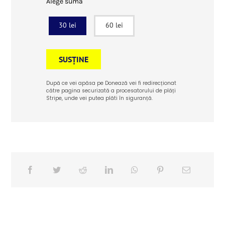
Alege suma
30 lei
60 lei
SUSȚINE
După ce vei apăsa pe Donează vei fi redirecționat
către pagina securizată a procesatorului de plăți
Stripe, unde vei putea plăti în siguranță.