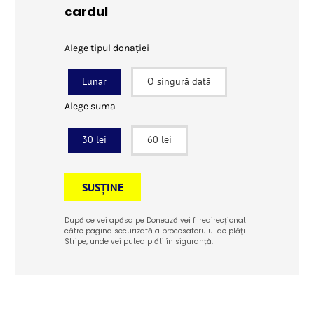
cardul
Alege tipul donației
Lunar
O singură dată
Alege suma
30 lei
60 lei
SUSȚINE
După ce vei apăsa pe Donează vei fi redirecționat
către pagina securizată a procesatorului de plăți
Stripe, unde vei putea plăti în siguranță.