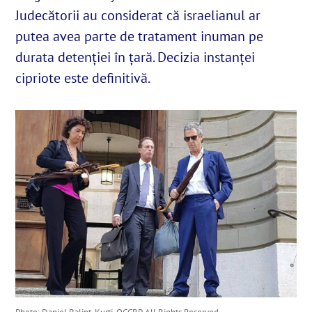
Judecătorii au considerat că israelianul ar
putea avea parte de tratament inuman pe
English
durata detenției în țară. Decizia instanței
cipriote este definitivă.
SUSȚINE
Cautare...