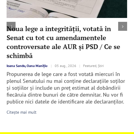
Noua lege a integrităţii, votată în
Senat cu tot cu amendamentele
controversate ale AUR şi PSD / Ce se
schimbă
Ioana Sandu, Oana Manițiu
|
05 aug., 2026
|
Featured, Știri
Propunerea de lege care a fost votată miercuri în
plenul Senatului nu mai conține declarațiile soților
și soțiilor şi include un preț estimat al dobândirii
fiecăruia dintre bunuri de către demnitar. Nu vor fi
publice nici datele de identificare ale declaranţilor.
Citește mai mult