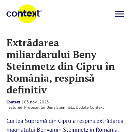
Skip
to
To
content
Investigații
Na
Extrădarea
miliardarului Beny
Știri
Steinmetz din Cipru în
Explicative
România, respinsă
definitiv
Seriale
Context
|
03 nov., 2023
|
Featured
,
Procesul lui Beny Steinmetz
,
Update Context
Video
Curtea Supremă din Cipru a respins extrădarea
magnatului Benyamin Steinmetz în România.
Despre noi