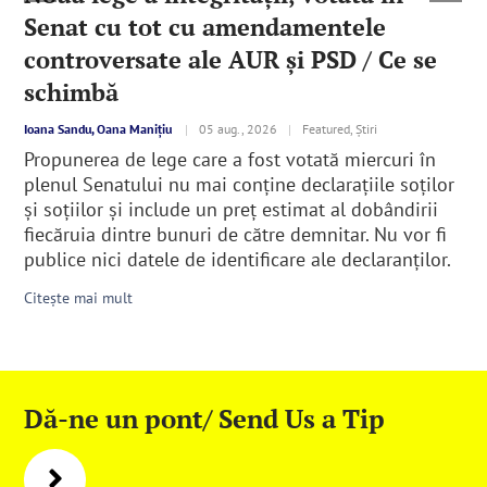
Senat cu tot cu amendamentele
controversate ale AUR şi PSD / Ce se
schimbă
Ioana Sandu, Oana Manițiu
|
05 aug., 2026
|
Featured, Știri
Propunerea de lege care a fost votată miercuri în
plenul Senatului nu mai conține declarațiile soților
și soțiilor şi include un preț estimat al dobândirii
fiecăruia dintre bunuri de către demnitar. Nu vor fi
publice nici datele de identificare ale declaranţilor.
Citește mai mult
Dă-ne un pont/ Send Us a Tip