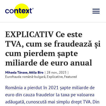
Skip
to
To
content
Investigații
Na
EXPLICATIV Ce este
TVA, cum se fraudează și
Știri
cum pierdem șapte
Explicative
miliarde de euro anual
Mihaela Tănase, Attila Biro
|
28 nov., 2023
|
Seriale
Eurofrauda română-bulgară
,
Explicative
,
Featured
România a pierdut în 2021 șapte miliarde de
Video
euro din cauza fraudelor la taxa pe valoarea
adăugată, cunoscută mai simplu drept TVA. Din
Despre noi