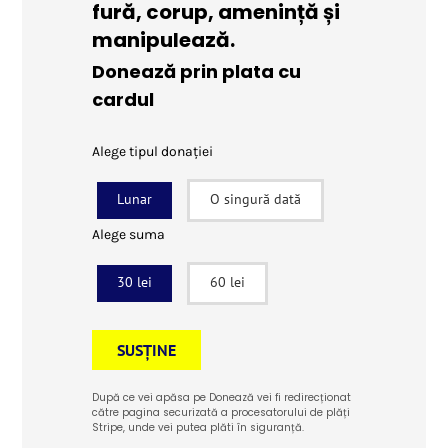
fură, corup, amenință și
manipulează.
Donează prin plata cu
cardul
Alege tipul donației
Lunar
O singură dată
Alege suma
30 lei
60 lei
SUSȚINE
După ce vei apăsa pe Donează vei fi redirecționat
către pagina securizată a procesatorului de plăți
Stripe, unde vei putea plăti în siguranță.