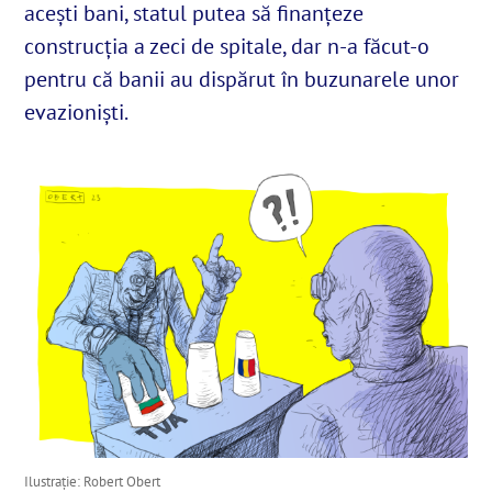
acești bani, statul putea să finanțeze
construcția a zeci de spitale, dar n-a făcut-o
English
pentru că banii au dispărut în buzunarele unor
evazioniști.
SUSȚINE
Cautare...
Ilustrație: Robert Obert