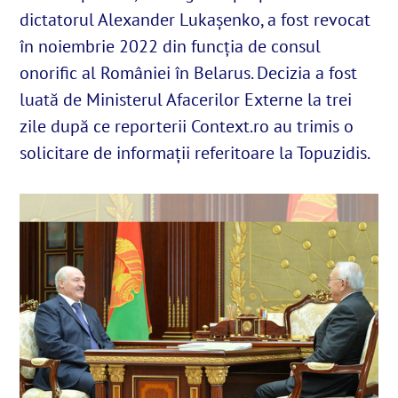
dictatorul Alexander Lukașenko, a fost revocat
în noiembrie 2022 din funcția de consul
English
onorific al României în Belarus. Decizia a fost
luată de Ministerul Afacerilor Externe la trei
SUSȚINE
zile după ce reporterii Context.ro au trimis o
solicitare de informații referitoare la Topuzidis.
Cautare...