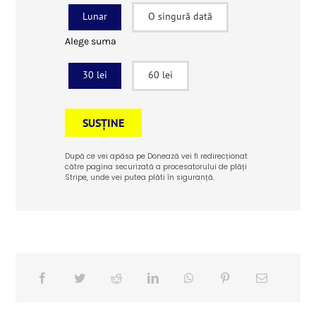
Lunar
O singură dată
Alege suma
30 lei
60 lei
SUSȚINE
După ce vei apăsa pe Donează vei fi redirecționat
către pagina securizată a procesatorului de plăți
Stripe, unde vei putea plăti în siguranță.