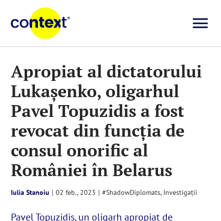
Skip
to
To
content
Investigații
Na
Apropiat al dictatorului
Lukașenko, oligarhul
Știri
Pavel Topuzidis a fost
Explicative
revocat din funcția de
consul onorific al
Seriale
României în Belarus
Video
Iulia Stanoiu
|
02 feb., 2023
|
#ShadowDiplomats
,
Investigații
Pavel Topuzidis, un oligarh apropiat de
Despre noi