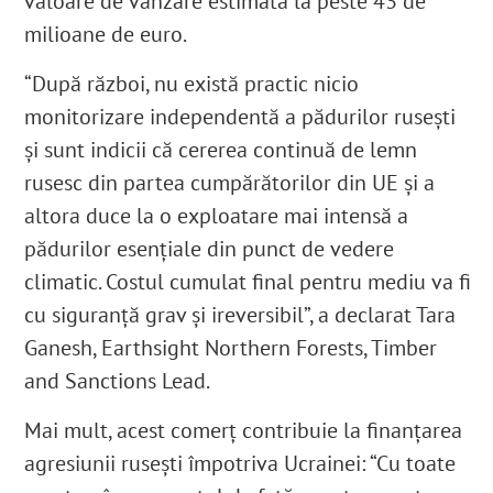
valoare de vânzare estimată la peste 43 de
milioane de euro.
“După război, nu există practic nicio
monitorizare independentă a pădurilor rusești
și sunt indicii că cererea continuă de lemn
rusesc din partea cumpărătorilor din UE și a
altora duce la o exploatare mai intensă a
pădurilor esențiale din punct de vedere
climatic. Costul cumulat final pentru mediu va fi
cu siguranță grav și ireversibil”, a declarat Tara
Ganesh, Earthsight Northern Forests, Timber
and Sanctions Lead.
Mai mult, acest comerț contribuie
la finanțarea
agresiunii rusești împotriva Ucrainei: “Cu toate