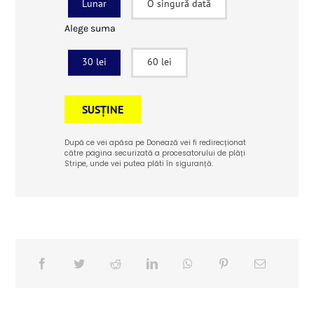
Lunar
O singură dată
Alege suma
30 lei
60 lei
SUSȚINE
După ce vei apăsa pe Donează vei fi redirecționat
către pagina securizată a procesatorului de plăți
Stripe, unde vei putea plăti în siguranță.