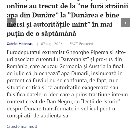
online au trecut de la “ne fură străinii
apa din Dunăre” la “Dunărea e bine
mersi și autoritățile mint” în mai
puțin de o săptămână
Gabriel Mateescu
|
07 aug., 2026
|
FACT, Featured
Eurodeputatul extremist Gheorghe Piperea și site-
uri asociate curentului “suveranist” și pro-rus din
România, care acuzau Germania și Austria la final
de iulie că „blochează” apa Dunării, insinuează în
prezent că fluviul nu se confruntă, de fapt, cu o
situație critică și că autoritățile exagerează sau
falsifică datele, o idee care a prins tracțiune într-un
context creat de Dan Negru, cu “lecții de istorie”
despre Dunăre transformate în vehicul pentru
conspirații de audiența sa
Citește mai mult