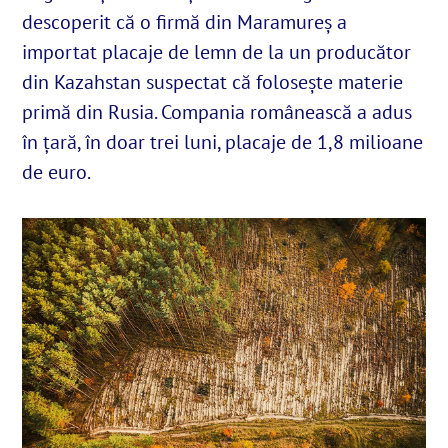
descoperit că o firmă din Maramureș a
importat placaje de lemn de la un producător
English
din Kazahstan suspectat că folosește materie
primă din Rusia. Compania românească a adus
SUSȚINE
în țară, în doar trei luni, placaje de 1,8 milioane
de euro.
Cautare...