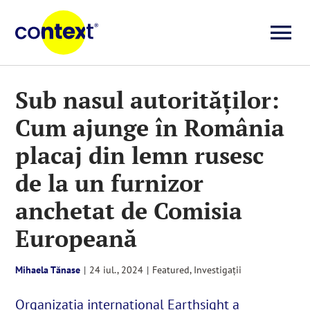
Skip
to
To
content
Investigații
Na
Sub nasul autorităților:
Cum ajunge în România
Știri
placaj din lemn rusesc
Explicative
de la un furnizor
anchetat de Comisia
Seriale
Europeană
Video
Mihaela Tănase
|
24 iul., 2024
|
Featured
,
Investigații
Organizația internațional Earthsight a
Despre noi