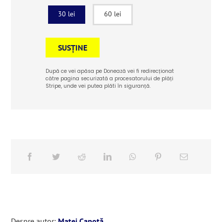
30 lei
60 lei
SUSȚINE
După ce vei apăsa pe Donează vei fi redirecționat
către pagina securizată a procesatorului de plăți
Stripe, unde vei putea plăti în siguranță.
Despre autor:
Matei Capotă