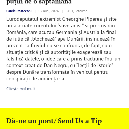
puțin de o săptămână
Gabriel Mateescu
|
07 aug., 2026
|
FACT, Featured
Eurodeputatul extremist Gheorghe Piperea și site-
uri asociate curentului “suveranist” și pro-rus din
România, care acuzau Germania și Austria la final
de iulie că „blochează” apa Dunării, insinuează în
prezent că fluviul nu se confruntă, de fapt, cu o
situație critică și că autoritățile exagerează sau
falsifică datele, o idee care a prins tracțiune într-un
context creat de Dan Negru, cu “lecții de istorie”
despre Dunăre transformate în vehicul pentru
conspirații de audiența sa
Citește mai mult
Dă-ne un pont/ Send Us a Tip