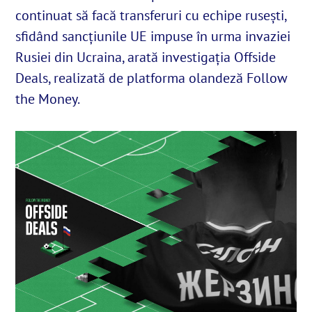
continuat să facă transferuri cu echipe rusești,
sfidând sancțiunile UE impuse în urma invaziei
English
Rusiei din Ucraina, arată investigația Offside
Deals, realizată de platforma olandeză Follow
SUSȚINE
the Money.
Cautare...