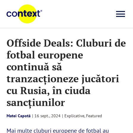
Skip
to
To
content
Investigații
Na
Offside Deals: Cluburi de
fotbal europene
Știri
continuă să
Explicative
tranzacționeze jucători
cu Rusia, în ciuda
Seriale
sancțiunilor
Video
Matei Capotă
|
16 sept., 2024
|
Explicative
,
Featured
Mai multe cluburi europene de fotbal au
Despre noi