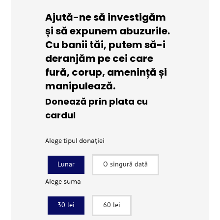
Ajută-ne să investigăm
și să expunem abuzurile.
Cu banii tăi, putem să-i
deranjăm pe cei care
fură, corup, amenință și
manipulează.
Donează prin plata cu
cardul
Alege tipul donației
Lunar
O singură dată
Alege suma
30 lei
60 lei