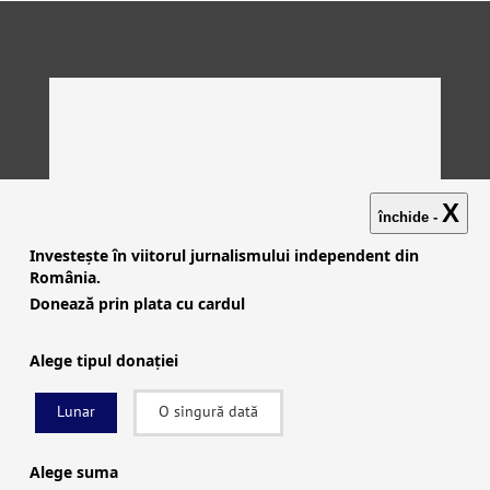
X
închide -
Investește în viitorul jurnalismului independent din
România.
Donează prin plata cu cardul
Alege tipul donației
Lunar
O singură dată
Investigații
|
Știri
|
Explicative
|
Seriale
|
Video
|
Despre
noi
|
English
|
Contactează-ne
Alege suma