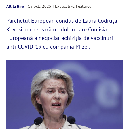
Attila Biro
|
15 oct., 2025
|
Explicative
,
Featured
English
Parchetul European condus de Laura Codruța
Kovesi anchetează modul în care Comisia
SUSȚINE
Europeană a negociat achiziția de vaccinuri
anti-COVID-19 cu compania Pfizer.
Cautare...