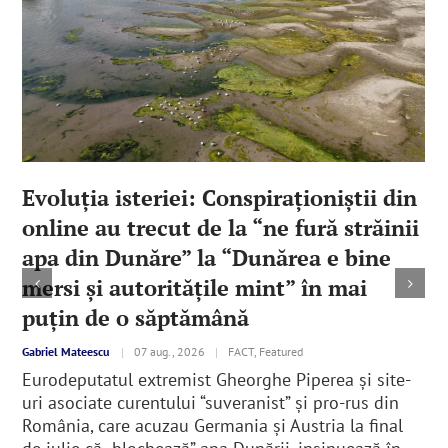
Evoluția isteriei: Conspiraționiștii din
online au trecut de la “ne fură străinii
apa din Dunăre” la “Dunărea e bine
mersi și autoritățile mint” în mai
puțin de o săptămână
Gabriel Mateescu
|
07 aug., 2026
|
FACT, Featured
Eurodeputatul extremist Gheorghe Piperea și site-
uri asociate curentului “suveranist” și pro-rus din
România, care acuzau Germania și Austria la final