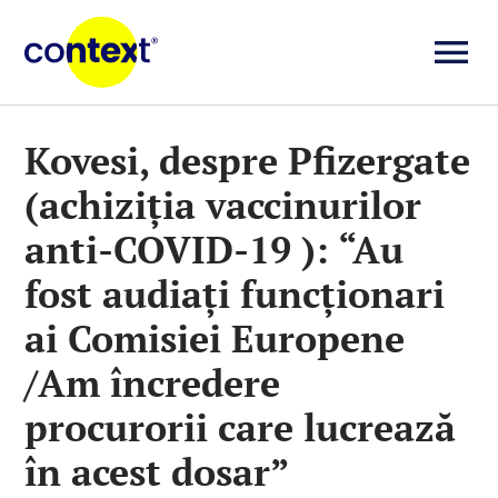
Skip
to
To
content
Investigații
Na
Kovesi, despre Pfizergate
(achiziția vaccinurilor
Știri
anti-COVID-19 ): “Au
Explicative
fost audiați funcționari
ai Comisiei Europene
Seriale
/Am încredere
procurorii care lucrează
Video
în acest dosar”
Despre noi