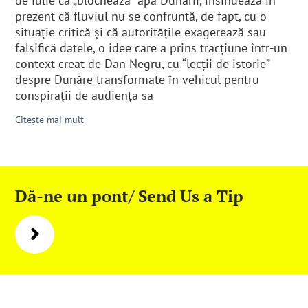
de iulie că „blochează” apa Dunării, insinuează în
prezent că fluviul nu se confruntă, de fapt, cu o
situație critică și că autoritățile exagerează sau
falsifică datele, o idee care a prins tracțiune într-un
context creat de Dan Negru, cu “lecții de istorie”
despre Dunăre transformate în vehicul pentru
conspirații de audiența sa
Citește mai mult
Dă-ne un pont/ Send Us a Tip