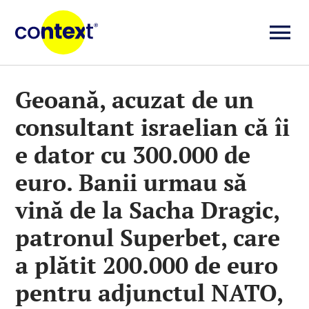
Skip
to
To
content
Investigații
Na
Geoană, acuzat de un
consultant israelian că îi
Știri
e dator cu 300.000 de
Explicative
euro. Banii urmau să
vină de la Sacha Dragic,
Seriale
patronul Superbet, care
a plătit 200.000 de euro
Video
pentru adjunctul NATO,
Despre noi