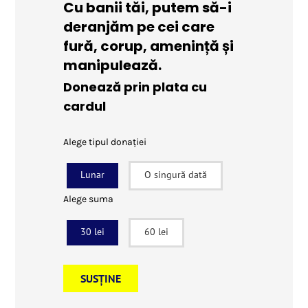
Cu banii tăi, putem să-i
deranjăm pe cei care
fură, corup, amenință și
manipulează.
Donează prin plata cu
cardul
Alege tipul donației
Lunar
O singură dată
Alege suma
30 lei
60 lei
SUSȚINE