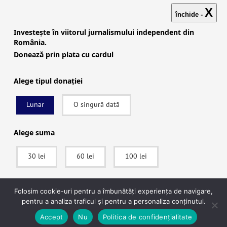
X
închide -
Investește în viitorul jurnalismului independent din
România.
Donează prin plata cu cardul
Alege tipul donației
Lunar
O singură dată
Investigații
|
Știri
|
Explicative
|
Seriale
|
Video
|
Despre
noi
|
English
|
Contactează-ne
Alege suma
30 lei
60 lei
100 lei
facebook
|
instagram
|
x (twitter)
|
youtube
|
rss
Politica de confidențialitate
|
Politica de cookies
SUSȚINE
Folosim cookie-uri pentru a îmbunătăți experiența de navigare,
pentru a analiza traficul și pentru a personaliza conținutul.
© 2022 Context.ro. Toate drepturile rezervate. Website
Ecuson
După ce vei apăsa pe Donează vei fi redirecționat către pagina securizată a
Accept
Nu
Politica de confidențialitate
Studio
procesatorului de plăți Stripe, unde vei putea plăti în siguranță.