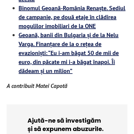
Binomul Geoană-România Renaște. Sediul
de campanie, pe două etaje în clădirea
mogulilor imobiliari de la ONE
Geoană, banii din Bulgaria și de la Nelu
Varga. Finanțare de la o rețea de
evazioniști: “Eu i-am băgat 50 de mii de
euro, din păcate mi i-a băgat înapoi. Îi
dădeam și un milion”
A contribuit Matei Capotă
Ajută-ne să investigăm
și să expunem abuzurile.