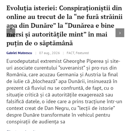
Evoluția isteriei: Conspiraționiștii din
online au trecut de la “ne fură străinii
apa din Dunăre” la “Dunărea e bine
mersi și autoritățile mint” în mai
puțin de o săptămână
Gabriel Mateescu
|
07 aug., 2026
|
FACT, Featured
Eurodeputatul extremist Gheorghe Piperea și site-
uri asociate curentului “suveranist” și pro-rus din
România, care acuzau Germania și Austria la final
de iulie că „blochează” apa Dunării, insinuează în
prezent că fluviul nu se confruntă, de fapt, cu o
situație critică și că autoritățile exagerează sau
falsifică datele, o idee care a prins tracțiune într-un
context creat de Dan Negru, cu “lecții de istorie”
despre Dunăre transformate în vehicul pentru
conspirații de audiența sa