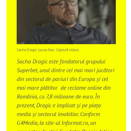
Sacha Dragic (sursa foto: Captură video)
Sacha Dragic este fondatorul grupului
Superbet, unul dintre cei mai mari jucători
din sectorul de pariuri din Europa și cel
mai mare plătitor de reclame online din
România, cu 7,8 milioane de euro. În
prezent, Dragic e implicat și pe piața
media și sectorul imobiliar. Conform
G4Media, la site-ul Informat.ro, un