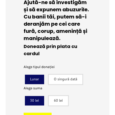
Ajută-ne să investigăm
și să expunem abuzurile.
Cu banii tăi, putem să-i
deranjăm pe cei care
fură, corup, amenință și
manipulează.
Donează prin plata cu
cardul
Alege tipul donației
Lunar
O singură dată
Alege suma
30 lei
60 lei