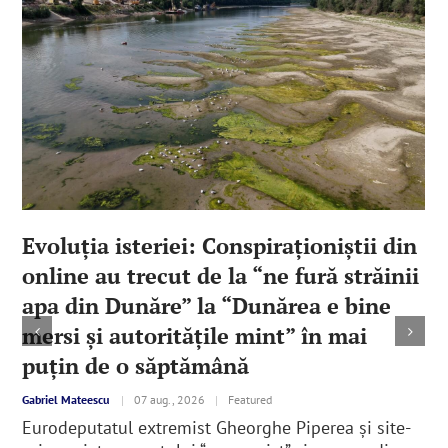
Evoluția isteriei: Conspiraționiștii din
online au trecut de la “ne fură străinii
apa din Dunăre” la “Dunărea e bine
mersi și autoritățile mint” în mai
puțin de o săptămână
Gabriel Mateescu
|
07 aug., 2026
|
Featured
Eurodeputatul extremist Gheorghe Piperea și site-