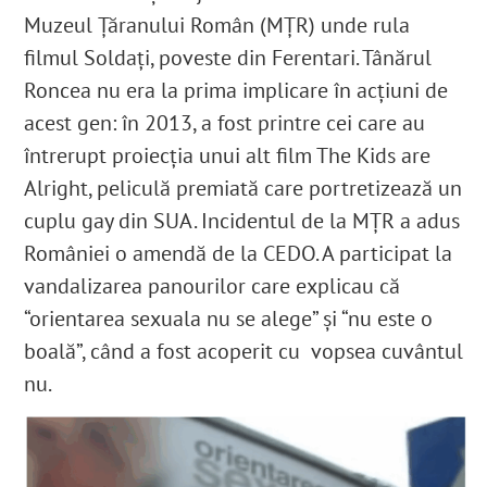
Muzeul Țăranului Român (MȚR) unde rula
filmul Soldați, poveste din Ferentari.
Tânărul
Roncea nu era la prima implicare în acțiuni de
acest gen: în 2013, a fost printre cei care au
întrerupt proiecția unui alt film The Kids are
Alright
, peliculă premiată care portretizează un
cuplu gay din SUA. Incidentul de la MȚR a adus
României o amendă de la CEDO
. A participat la
vandalizarea panourilor care explicau că
“orientarea sexuala nu se alege” și “nu este o
boală”, când a fost acoperit cu vopsea cuvântul
nu.