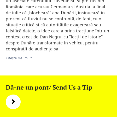
uri asociate curentului “suveranist” și pro-rus din
România, care acuzau Germania și Austria la final
de iulie că „blochează” apa Dunării, insinuează în
prezent că fluviul nu se confruntă, de fapt, cu o
situație critică și că autoritățile exagerează sau
falsifică datele, o idee care a prins tracțiune într-un
context creat de Dan Negru, cu “lecții de istorie”
despre Dunăre transformate în vehicul pentru
conspirații de audiența sa
Citește mai mult
Dă-ne un pont/ Send Us a Tip