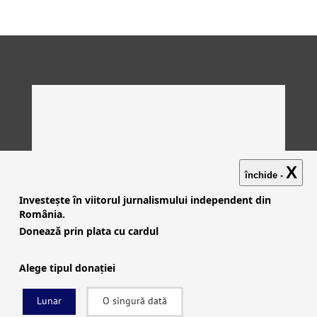
X
închide -
Investește în viitorul jurnalismului independent din
România.
Donează prin plata cu cardul
Alege tipul donației
Lunar
O singură dată
Investigații
|
Știri
|
Explicative
|
Seriale
|
Video
|
Despre