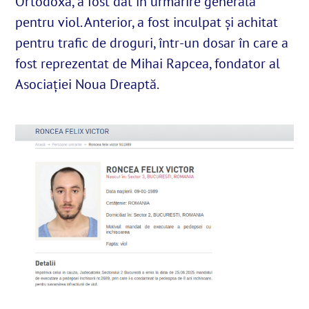
Ortodoxă, a fost dat în urmărire generală
pentru viol. Anterior, a fost inculpat și achitat
pentru trafic de droguri, într-un dosar în care a
English
fost reprezentat de Mihai Rapcea, fondator al
Asociației Noua Dreaptă.
SUSȚINE
Cautare...