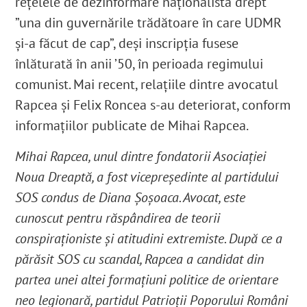
rețelele de dezinformare naționalistă drept
”una din guvernările trădătoare în care UDMR
şi-a făcut de cap”
, deși inscripția fusese
înlăturată în anii ’50, în perioada regimului
comunist.
Mai recent, relațiile dintre avocatul
Rapcea și Felix Roncea s-au deteriorat, conform
informațiilor publicate de Mihai Rapcea.
Mihai Rapcea, unul dintre fondatorii Asociației
Noua Dreaptă,
a fost vicepreședinte al partidului
SOS condus de Diana Șoșoaca. Avocat, este
cunoscut pentru răspândirea de teorii
conspiraționiste și atitudini extremiste. După ce a
părăsit SOS cu scandal,
Rapcea a candidat din
partea unei altei formațiuni politice de orientare
neo legionară
, partidul Patrioții Poporului Români