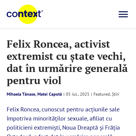
Skip
to
To
content
Investigații
Na
Felix Roncea, activist
extremist cu ştate vechi,
Știri
dat în urmărire generală
Explicative
pentru viol
Seriale
Mihaela Tănase, Matei Capotă
|
05 iul., 2025
|
Featured
,
Știri
Felix Roncea, cunoscut pentru acțiunile sale
Video
împotriva minorităților sexuale, afiliat cu
politicieni extremiști, Noua Dreaptă și Frăția
Despre noi