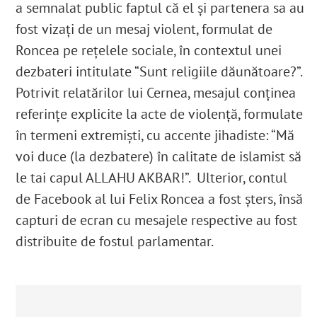
a semnalat public faptul că el şi partenera sa au
fost vizaţi de un mesaj violent, formulat de
Roncea pe reţelele sociale, în contextul unei
dezbateri intitulate “Sunt religiile dăunătoare?”.
Potrivit relatărilor lui Cernea, mesajul conţinea
referinţe explicite la acte de violenţă, formulate
în termeni extremişti, cu accente jihadiste: “Mă
voi duce (la dezbatere) în calitate de islamist să
le tai capul ALLAHU AKBAR!”. Ulterior, contul
de Facebook al lui Felix Roncea a fost şters, însă
capturi de ecran cu mesajele respective au fost
distribuite de fostul parlamentar.