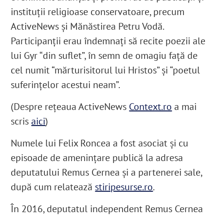
instituţii religioase conservatoare, precum
ActiveNews şi Mănăstirea Petru Vodă.
Participanţii erau îndemnaţi să recite poezii ale
lui Gyr “din suflet”, în semn de omagiu faţă de
cel numit “mărturisitorul lui Hristos” şi “poetul
suferinţelor acestui neam”.
(Despre reţeaua ActiveNews
Context.ro
a mai
scris
aici
)
Numele lui Felix Roncea a fost asociat şi cu
episoade de ameninţare publică la adresa
deputatului Remus Cernea şi a partenerei sale,
după cum relatează
stiripesurse.ro
.
În 2016, deputatul independent Remus Cernea