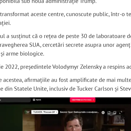
sponibilă sub noua administrație Trump.
transformat aceste centre, cunoscute public, într-o te
ției.
ul a susținut că o rețea de peste 30 de laboratoare d
ravegherea SUA, cercetări secrete asupra unor agenț
 și arme biologice.
ie 2022, președintele Volodymyr Zelensky a respins ac
 acestea, afirmațiile au fost amplificate de mai multe
te din Statele Unite, inclusiv de Tucker Carlson și St