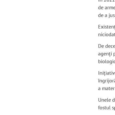
de arme
de a jus
Existen
niciodat
De dece
agenți 
biologi
Inițiat
îngrijor
a mater
Unele di
fostul s