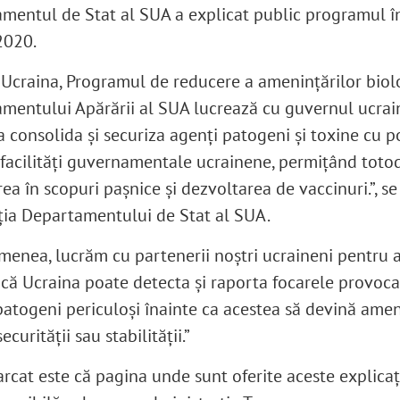
mentul de Stat al SUA a explicat public programul î
2020.
în Ucraina, Programul de reducere a amenințărilor biol
mentului Apărării al SUA lucrează cu guvernul ucra
a consolida și securiza agenți patogeni și toxine cu p
n facilități guvernamentale ucrainene, permițând toto
ea în scopuri pașnice și dezvoltarea de vaccinuri.”, se
ţia Departamentului de Stat al SUA.
menea, lucrăm cu partenerii noștri ucraineni pentru 
 că Ucraina poate detecta și raporta focarele provoca
patogeni periculoși înainte ca acestea să devină amen
ecurității sau stabilității.”
rcat este că pagina unde sunt oferite aceste explicaţ