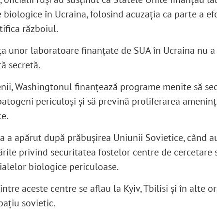
 biologice în Ucraina, folosind acuzația ca parte a ef
tifica războiul.
ța unor laboratoare finanțate de SUA în Ucraina nu a 
ă secretă.
nii, Washingtonul finanțează programe menite să se
patogeni periculoși și să prevină proliferarea ameninț
ce.
iva a apărut după prăbușirea Uniunii Sovietice, când a
ările privind securitatea fostelor centre de cercetare s
ialelor biologice periculoase.
ntre aceste centre se aflau la Kyiv, Tbilisi și în alte o
pațiu sovietic.