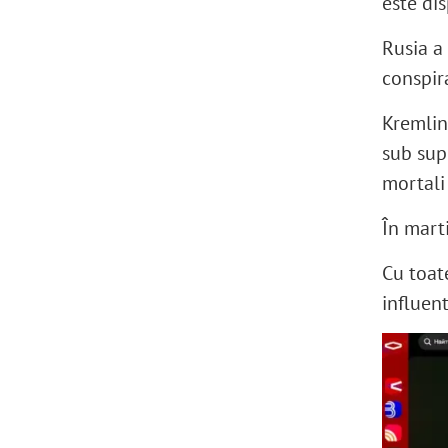
este di
Rusia a 
conspira
Kremlin
sub sup
mortali
În mart
Cu toate
influen