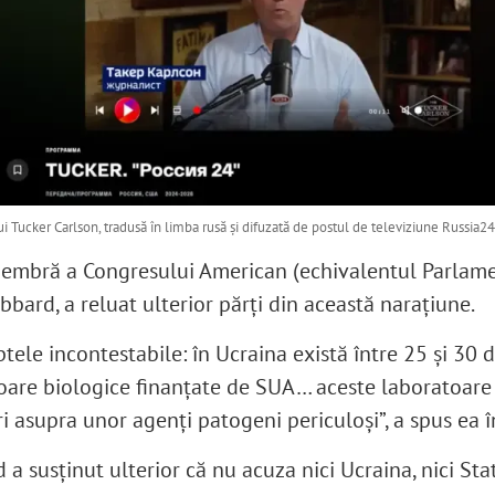
i Tucker Carlson, tradusă în limba rusă și difuzată de postul de televiziune Russia24
embră a Congresului American (echivalentul Parlame
bbard, a reluat ulterior părţi din această naraţiune.
ptele incontestabile: în Ucraina există între 25 și 30 
oare biologice finanțate de SUA… aceste laboratoare
ri asupra unor agenți patogeni periculoși”, a spus ea 
a susținut ulterior că nu acuza nici Ucraina, nici Sta