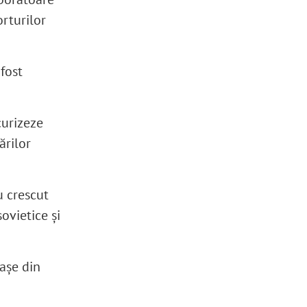
orturilor
fost
curizeze
ărilor
u crescut
ovietice și
rașe din