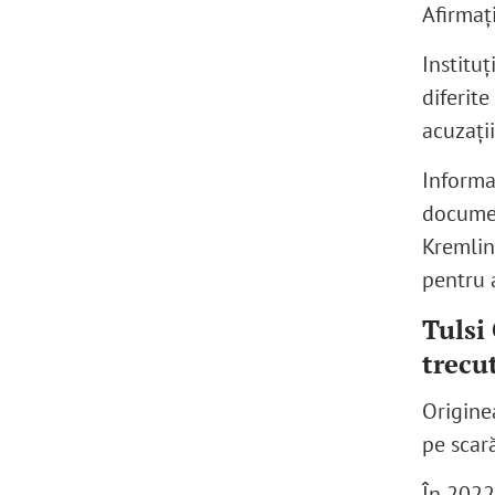
Afirmați
Institu
diferite
acuzații
Informa
documen
Kremlin
pentru 
Tulsi
trecu
Originea
pe scar
În 2022,