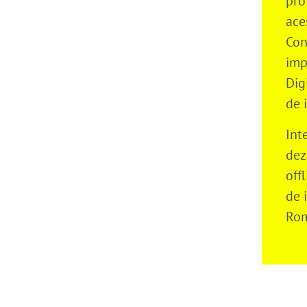
pro
ace
Con
imp
Dig
de i
Int
dez
off
de 
Rom