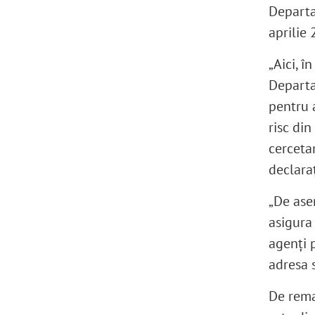
Departa
aprilie 
„Aici, 
Departa
pentru 
risc di
cercetar
declara
„De ase
asigura
agenți 
adresa s
De rema