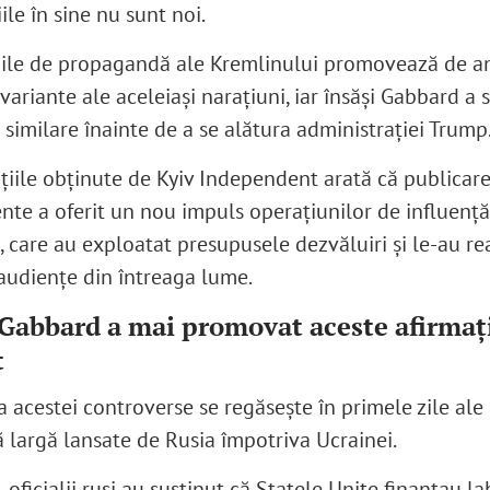
ile în sine nu sunt noi.
țiile de propagandă ale Kremlinului promovează de an
 variante ale aceleiași narațiuni, iar însăși Gabbard a 
 similare înainte de a se alătura administrației Trump
țiile obținute de Kyiv Independent arată că publicar
te a oferit un nou impuls operațiunilor de influență
, care au exploatat presupusele dezvăluiri și le-au r
audiențe din întreaga lume.
 Gabbard a mai promovat aceste afirmaţi
t
 acestei controverse se regăseşte în primele zile ale 
ă largă lansate de Rusia împotriva Ucrainei.
 oficialii ruși au susținut că Statele Unite finanțau l