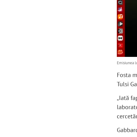
Emisiunea lu
Fosta m
Tulsi Ga
„Iată fa
laborat
cercetă
Gabbard 