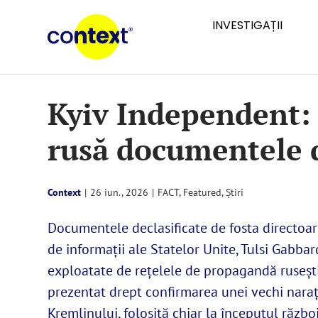
Skip
INVESTIGAȚII
to
content
Kyiv Independent:
rusă documentele d
Context
|
26 iun., 2026
|
FACT
,
Featured
,
Știri
Documentele declasificate de fosta directoare
de informații ale Statelor Unite, Tulsi Gabbar
exploatate de rețelele de propagandă ruseşti
prezentat drept confirmarea unei vechi naraț
Kremlinului, folosită chiar la începutul războ