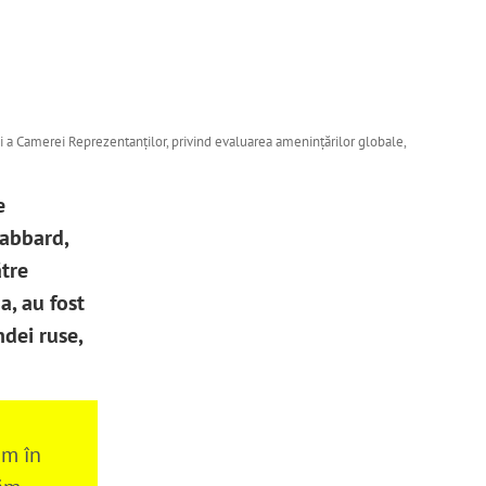
ii a Camerei Reprezentanților, privind evaluarea amenințărilor globale,
e
Gabbard,
tre
a, au fost
ndei ruse,
ăm în