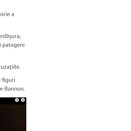
orie a
esfășura,
i patogeni
uzațiile.
 figuri
eve Bannon.