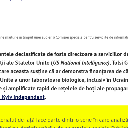
ne mărturie în timpul unei audieri a Comisiei speciale pentru serviciile de informaț
)
tele declasificate de fosta directoare a serviciilor d
ii ale Statelor Unite (
US National Intelligence)
, Tulsi 
care aceasta susține că ar demonstra finanțarea de că
Unite a unor laboratoare biologice, inclusiv în Ucrain
e și amplificate rapid de rețelele de boți ale propaga
 Kyiv Independent
.
erialul de față face parte dintr-o serie în care analiz