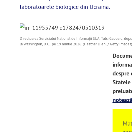
laboratoarele biologice din Ucraina.
Directoarea Serviciului Național de Informații SUA, Tulsi Gabbard, depu
la Washington, D.C., pe 19 martie 2026. (Heather Diehl / Getty Images
Documen
informaț
despre 
Statele 
preluat
notează
Mat