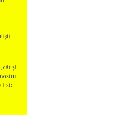
căm
liști
 cât și
 nostru
 Est: