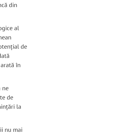
ncă din
ogice al
inean
otențial de
dată
 arată în
a ne
te de
ințări la
ii nu mai