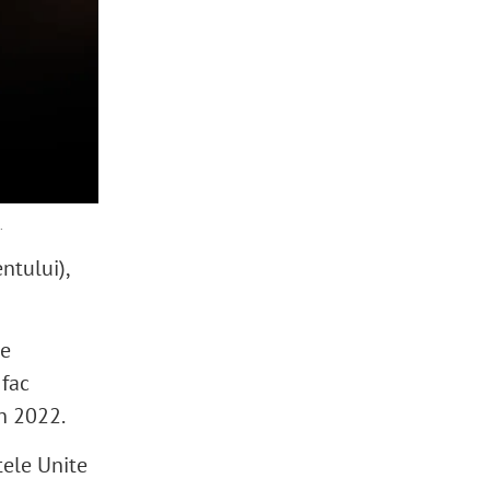
.
ntului),
de
 fac
în 2022.
tele Unite