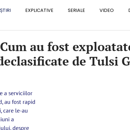
ȘTIRI
EXPLICATIVE
SERIALE
VIDEO
 Cum au fost exploata
eclasificate de Tulsi 
 a serviciilor
d, au fost rapid
, care le-au
iuni a
iului, despre