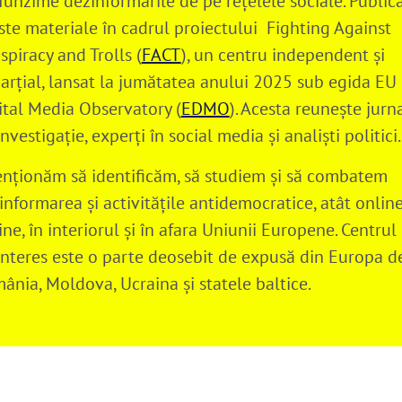
funzime dezinformările de pe rețelele sociale. Publi
ste materiale în cadrul proiectului Fighting Against
spiracy and Trolls (
FACT
), un centru independent și
arțial, lansat la jumătatea anului 2025 sub egida EU
ital Media Observatory (
EDMO
). Acesta reunește jurna
nvestigație, experți în social media și analiști politici.
enționăm să identificăm, să studiem și să combatem
informarea și activitățile antidemocratice, atât online,
line, în interiorul și în afara Uniunii Europene. Centrul
interes este o parte deosebit de expusă din Europa de
ânia, Moldova, Ucraina și statele baltice.