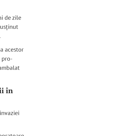
i de zile
susținut
.
ea acestor
 pro-
eambalat
i în
invaziei
aboratoare