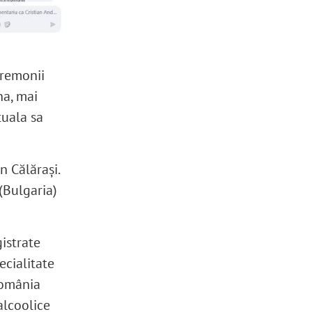
eremonii
na, mai
tuala sa
n Călărași.
(Bulgaria)
istrate
ecialitate
România
alcoolice