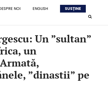
DESPRE NOI
ENGLISH
SUSȚINE
rgescu: Un ”sultan”
rica, un
 Armată,
ănele, ”dinastii” pe