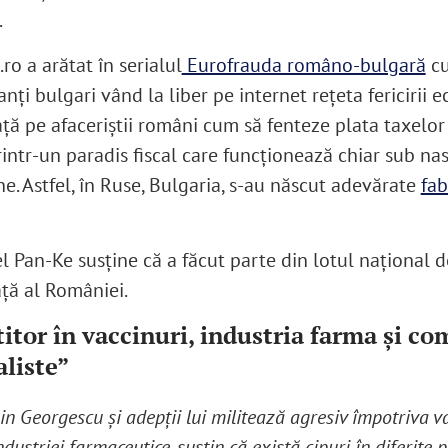
.
ro a arătat în serialul
Eurofrauda româno-bulgară
c
nți bulgari vând la liber pe internet rețeta fericirii
vață pe afaceriștii români cum să fenteze plata taxelor 
rintr-un paradis fiscal care funcționează chiar sub na
e. Astfel, în Ruse, Bulgaria, s-au născut adevărate
fab
 Pan-Ke susține că a făcut parte din lotul național 
ță al României.
titor în vaccinuri, industria farma și co
aliste”
in Georgescu și adepții lui militează agresiv împotriva va
ndustriei farmaceutice, susțin că există cipuri în diferite 