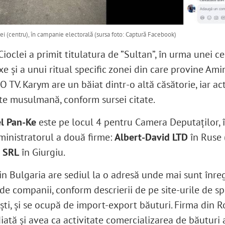
ei (centru), în campanie electorală (sursa foto: Captură Facebook)
ioclei a primit titulatura de ”Sultan”, în urma unei c
e și a unui ritual specific zonei din care provine Ami
O TV. Karym are un băiat dintr-o altă căsătorie, iar ac
ste musulmană, conform sursei citate.
l Pan-Ke
este pe locul 4 pentru Camera Deputaților, î
ministratorul a două firme:
Albert-David LTD
în Ruse 
 SRL
în Giurgiu.
in Bulgaria are sediul la o adresă unde mai sunt înreg
de companii, conform descrierii de pe site-urile de sp
ști, și se ocupă de import-export băuturi. Firma din 
iată și avea ca activitate comercializarea de băuturi 