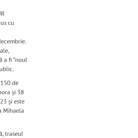
UR
rus cu
 decembrie.
ale,
ă a fi ”noul
ublic.
 150 de
pora și 38
23 și este
la Mihaela
ă, traseul