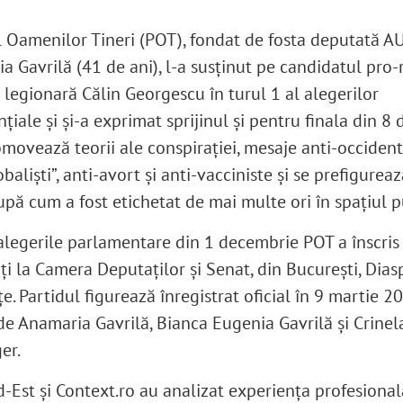
l Oamenilor Tineri (POT), fondat de fosta deputată A
a Gavrilă (41 de ani), l-a susținut pe candidatul pro-
 legionară Călin Georgescu în turul 1 al alegerilor
țiale și și-a exprimat sprijinul și pentru finala din 8
movează teorii ale conspirației, mesaje anti-occident
obaliști”, anti-avort și anti-vacciniste și se prefigureaz
upă cum a fost etichetat de mai multe ori în spațiul p
alegerile parlamentare din 1 decembrie POT a înscris
ți la Camera Deputaților și Senat, din București, Dias
e. Partidul figurează înregistrat oficial în 9 martie 20
de Anamaria Gavrilă, Bianca Eugenia Gavrilă și Crine
er.
d-Est și Context.ro au analizat experiența profesional