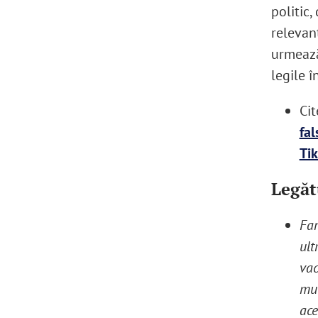
politic,
relevan
urmează
legile î
Cit
fal
Tik
Legătu
Fan
ult
vac
mul
ace