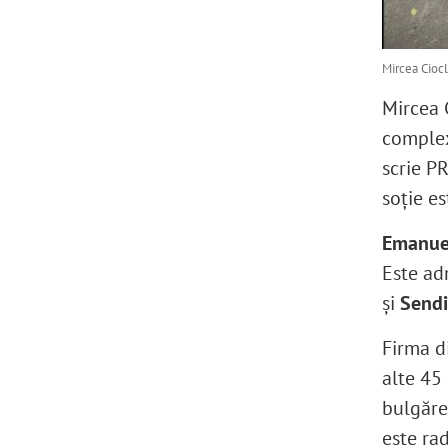
Mircea Ciocl
Mircea C
complex
scrie PR
soție e
Emanue
Este ad
și
Sendi
Firma d
alte 45 
bulgăre
este rad