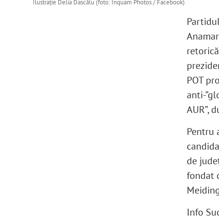
Ilustrație Delia Dascălu (foto: Inquam Photos / Facebook)
Partidu
Anamari
retorică
preziden
POT pro
anti-”gl
AUR”, d
Pentru 
candida
de județ
fondat 
Meiding
Info Su