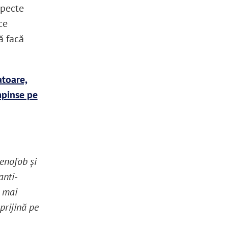
specte
ce
ă facă
atoare,
mpinse pe
enofob și
anti-
e mai
prijină pe