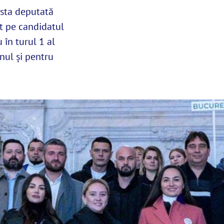
osta deputată
ut pe candidatul
 în turul 1 al
inul și pentru