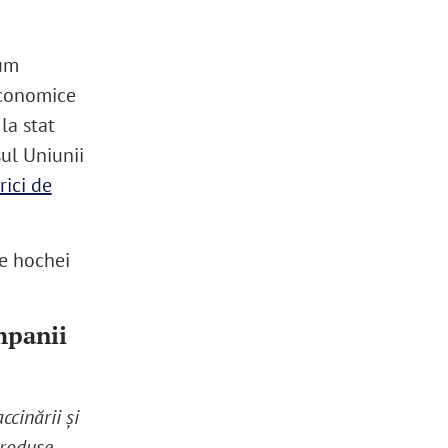
um
 economice
la stat
sul Uniunii
rici de
de hochei
mpanii
ccinării și
produse