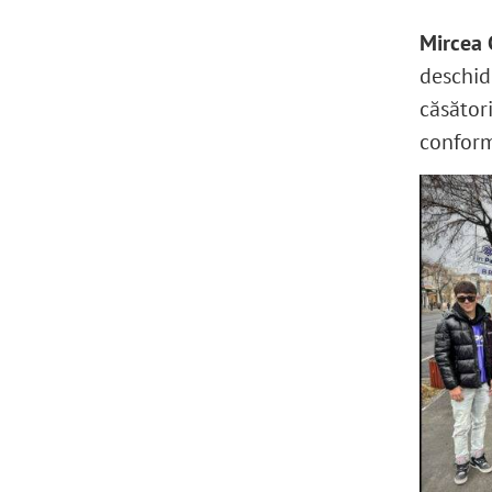
Mircea 
deschide
căsători
confor