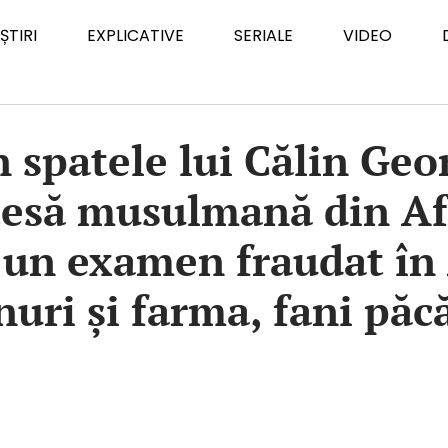
ȘTIRI
EXPLICATIVE
SERIALE
VIDEO
n spatele lui Călin Geo
nțesă musulmană din Af
un examen fraudat în
inuri și farma, fani păc