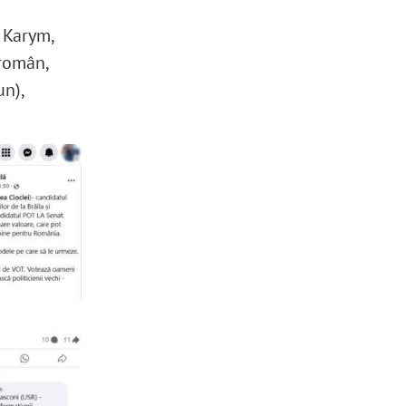
 Karym,
 român,
un),