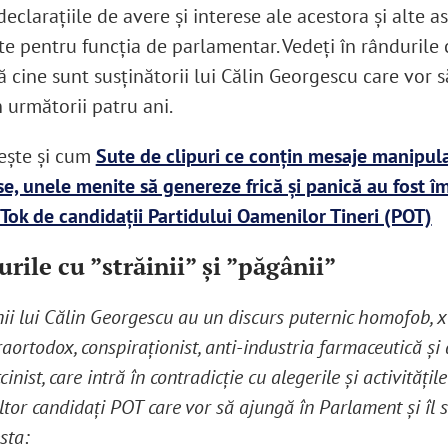
 declarațiile de avere și interese ale acestora și alte a
te pentru funcția de parlamentar. Vedeți în rândurile 
 cine sunt susținătorii lui Călin Georgescu care vor s
n următorii patru ani.
ește și cum
Sute de clipuri ce conțin mesaje manipul
se, unele menite să genereze frică și panică au fost î
Tok de candidații Partidului Oamenilor Tineri (POT)
rile cu ”străinii” și ”păgânii”
ii lui Călin Georgescu au un discurs puternic homofob, x
raortodox, conspiraționist, anti-industria farmaceutică și 
cinist, care intră în contradicție cu alegerile și activitățil
tor candidați POT care vor să ajungă în Parlament și îl s
sta: