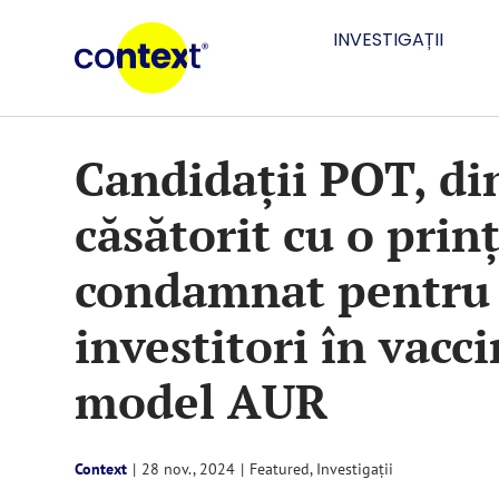
Skip
INVESTIGAȚII
to
content
Candidații POT, di
căsătorit cu o pri
condamnat pentru 
investitori în vacc
model AUR
Context
|
28 nov., 2024
|
Featured
,
Investigații