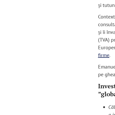
și tutun
Context.
consulta
și îi în
(TVA) p
Europen
firme
.
Emanuel
pe ghea
Inves
”glob
Căl
a i