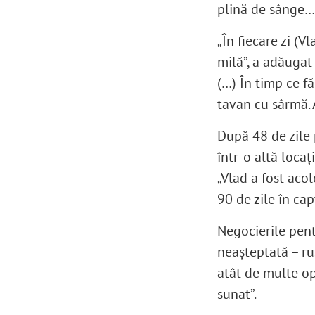
plină de sânge… 
„În fiecare zi (
milă”, a adăugat 
(…) În timp ce f
tavan cu sârmă. 
După 48 de zile 
într-o altă locaț
„Vlad a fost acol
90 de zile în capt
Negocierile pent
neașteptată – ruș
atât de multe opț
sunat”.