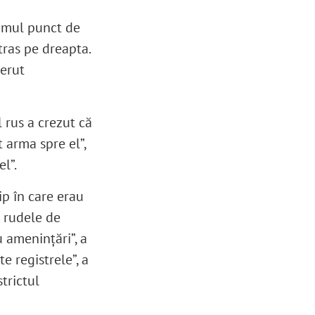
ltimul punct de
tras pe dreapta.
cerut
l rus a crezut că
t arma spre el”,
el”.
ip în care erau
a rudele de
u amenințări”, a
te registrele”, a
strictul