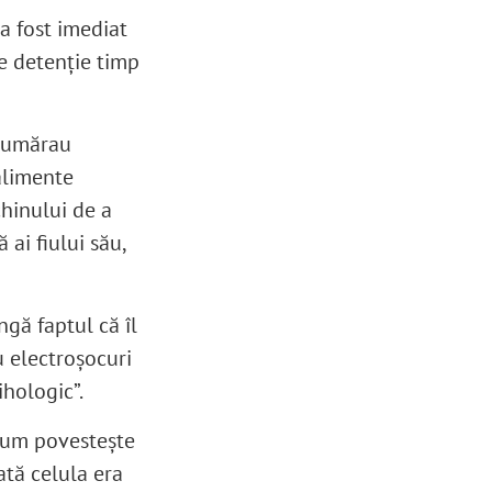
 a fost imediat
de detenție timp
 numărau
 alimente
chinului de a
 ai fiului său,
ngă faptul că îl
cu electroșocuri
ihologic”.
 cum povestește
ată celula era