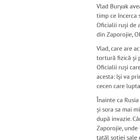
Vlad Buryak avea
timp ce încerca 
Oficialii ruși de
din Zaporojie, O
Vlad, care are ac
tortură fizică și
Oficialii ruși ca
acesta: își va pr
cecen care lupta
Înainte ca Rusi
și sora sa mai mi
după invazie. Câ
Zaporojie, unde 
tatăl soției sale