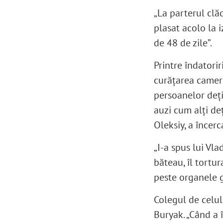
„La parterul clăd
plasat acolo la 
de 48 de zile”.
Printre îndatori
curățarea camere
persoanelor dețin
auzi cum alți deț
Oleksiy, a încerc
„I-a spus lui Vla
băteau, îl tortur
peste organele g
Colegul de celul
Buryak. „Când a 