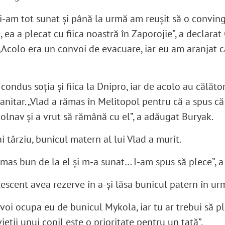
i-am tot sunat și până la urmă am reușit să o convin
e, ea a plecat cu fiica noastră în Zaporojie”, a declara
„Acolo era un convoi de evacuare, iar eu am aranjat ca
a condus soția și fiica la Dnipro, iar de acolo au călător
nitar. „Vlad a rămas în Melitopol pentru că a spus că
olnav și a vrut să rămână cu el”, a adăugat Buryak.
târziu, bunicul matern al lui Vlad a murit.
rămas bun de la el și m-a sunat… I-am spus să plece”, 
lescent avea rezerve în a-și lăsa bunicul patern în ur
voi ocupa eu de bunicul Mykola, iar tu ar trebui să p
ieții unui copil este o prioritate pentru un tată”.