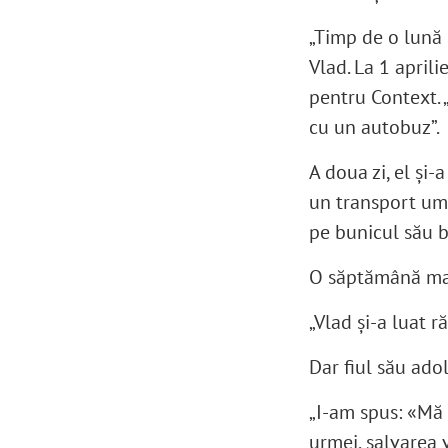
„Timp de o lună 
Vlad. La 1 aprili
pentru Context. 
cu un autobuz”.
A doua zi, el și-
un transport uma
pe bunicul său b
O săptămână mai 
„Vlad și-a luat 
Dar fiul său ado
„I-am spus: «Mă 
urmei, salvarea v