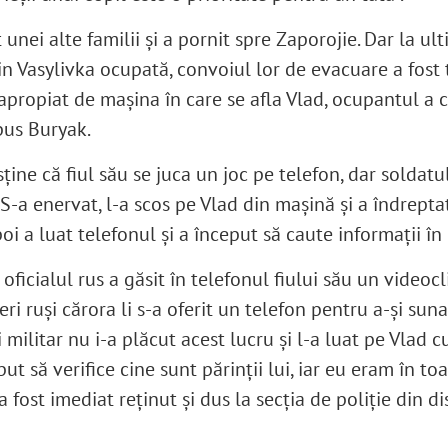
 unei alte familii și a pornit spre Zaporojie. Dar la u
in Vasylivka ocupată, convoiul lor de evacuare a fost 
 apropiat de mașina în care se afla Vlad, ocupantul a 
pus Buryak.
sține că fiul său se juca un joc pe telefon, dar soldatu
. „S-a enervat, l-a scos pe Vlad din mașină și a îndrepta
oi a luat telefonul și a început să caute informații în 
ficialul rus a găsit în telefonul fiului său un videocl
ieri ruși cărora li s-a oferit un telefon pentru a-și sun
i militar nu i-a plăcut acest lucru și l-a luat pe Vlad c
put să verifice cine sunt părinții lui, iar eu eram în toa
 a fost imediat reținut și dus la secția de poliție din di