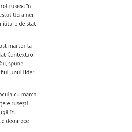
rol rusesc în
stul Ucrainei.
militare de stat
fost martor la
dat Context.ro.
său, spune
fiul unui lider
 locuia cu mama
țele rusești
ugă în
ece deoarece