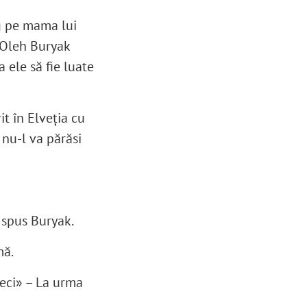
g pe mama lui
t Oleh Buryak
 ele să fie luate
it în Elveția cu
 nu-l va părăsi
a spus Buryak.
mă.
leci» – La urma