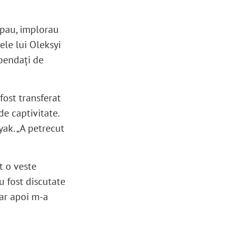
ipau, implorau
ele lui Oleksyi
spendați de
fost transferat
de captivitate.
yak. „A petrecut
t o veste
Au fost discutate
iar apoi m-a