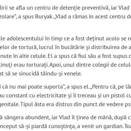
irii se afla un centru de detenție preventivă, iar Vlad
izolare”, a spus Buryak. „Vlad a rămas în acest centru 
rile adolescentului în timp ce a fost deținut acolo se
lor de tortură, lucrul în bucătărie și distribuirea de
ute în alte celule. El a spus că fiul său a fost supus 
inuți erau torturați. Apoi, unul dintre colegii de celulă
at să se sinucidă tăindu-și venele.
d că nu mai poate suporta”, a spus el. „Pentru că, pe lâ
au constant cu electricitate și îi treceau și un pistol 
enitale. Tipul ăsta era distrus din punct de vedere ps
ă sângera abundent, iar Vlad îl ținea de mână, după
început să-și piardă cunoștința, a venit un gardian. To