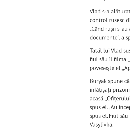
Vlad s-a alăturat
control rusesc d
„Când rușii s-au
documente”, a s
Tatăl lui Vlad su
fiul său îl filma
povesește el. „Ap
Buryak spune că o
înfățișați prizon
acasă. „Ofițerulu
spus el. „Au înce
spus el. Fiul său
Vasylivka.