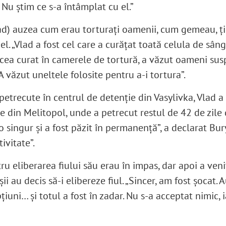
Nu știm ce s-a întâmplat cu el.”
Vlad) auzea cum erau torturați oamenii, cum gemeau, ț
el. „Vlad a fost cel care a curățat toată celula de sâng
ăcea curat în camerele de tortură, a văzut oameni su
A văzut uneltele folosite pentru a-i tortura”.
petrecute în centrul de detenție din Vasylivka, Vlad a 
ie din Melitopol, unde a petrecut restul de 42 de zile 
o singur și a fost păzit în permanență”, a declarat Bur
ivitate”.
ru eliberarea fiului său erau în impas, dar apoi a veni
ii au decis să-i elibereze fiul. „Sincer, am fost șocat. 
iuni… și totul a fost în zadar. Nu s-a acceptat nimic, 