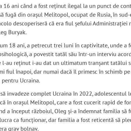
 16 ani când a fost reținut ilegal la un punct de cont
să fugă din orașul Melitopol, ocupat de Rusia, în sud-e
 acolo descoperiseră că era fiul șefului Administrației 
leg Buryak.
um 18 ani, a petrecut trei luni în captivitate, unde a 
 psihologică, a povestit tatăl său într-un interviu acor
re l-au reținut i-au dat un ultimatum tranșant tatălui 
imi fiul înapoi, dar numai dacă îl primesc în schimb pe 
 pentru Ucraina.
a să invadeze complet Ucraina în 2022, adolescentul
că în orașul Melitopol, care a fost cucerit rapid de for
nd a început războiul, Oleg și-a îndemnat familia să f
lucra ca funcționar, dar familia a fost reticentă să pl
 era grav bolnav.