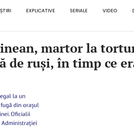
ȘTIRI
EXPLICATIVE
SERIALE
VIDEO
nean, martor la tortura
ă de ruși, în timp ce er
legal la un
 fugă din orașul
ei. Oficialii
i Administrației