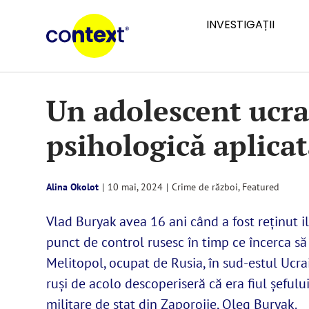
Skip
INVESTIGAȚII
to
content
Un adolescent ucrai
psihologică aplicat
Alina Okolot
|
10 mai, 2024
|
Crime de război
,
Featured
Vlad Buryak avea 16 ani când a fost reținut i
punct de control rusesc în timp ce încerca să
Melitopol, ocupat de Rusia, în sud-estul Ucrain
ruși de acolo descoperiseră că era fiul șefulu
militare de stat din Zaporojie, Oleg Buryak.