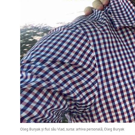
Oleg Buryak și fiul său Vlad, sursa: arhiva personală, Oleg Buryak