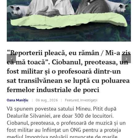
“Reporterii pleacă, eu rămân / Mi-a zis
că mă toacă”. Ciobanul, preoteasa, un
fost militar şi o profesoară dintr-un
sat transilvănean se luptă cu poluarea
fermelor industriale de porci
Oana Manițiu
|
06 aug., 2026
|
Featured, Investigații
Vă spunem povestea satului Mineu. Pitit după
Dealurile Silvaniei, are doar 300 de locuitori.
Ciobanul, preoteasa, o profesoară de muzică şi un
fost militar au înfiinţat un ONG pentru a proteja
mediul împotriva poluării provocate de marile