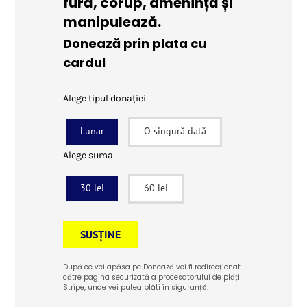
fură, corup, amenință și
manipulează.
Donează prin plata cu
cardul
Alege tipul donației
Lunar
O singură dată
Alege suma
30 lei
60 lei
SUSȚINE
După ce vei apăsa pe Donează vei fi redirecționat
către pagina securizată a procesatorului de plăți
Stripe, unde vei putea plăti în siguranță.