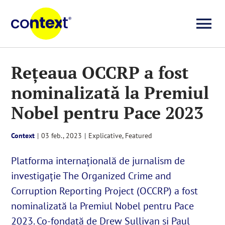
Skip
to
To
content
Investigații
Na
Rețeaua OCCRP a fost
nominalizată la Premiul
Știri
Nobel pentru Pace 2023
Explicative
Context
|
03 feb., 2023
|
Explicative
,
Featured
Seriale
Platforma internațională de jurnalism de
investigație The Organized Crime and
Video
Corruption Reporting Project (OCCRP) a fost
nominalizată la Premiul Nobel pentru Pace
2023. Co-fondată de Drew Sullivan și Paul
Despre noi