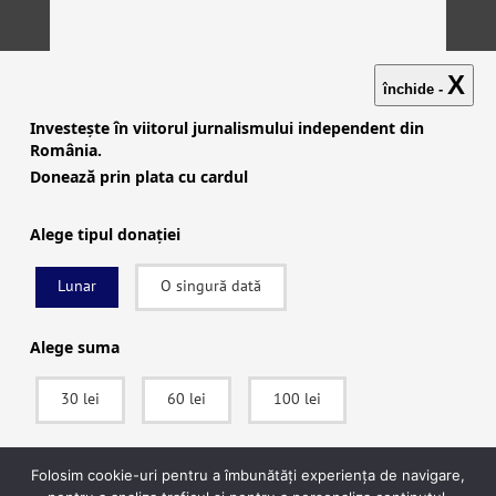
X
închide -
Investește în viitorul jurnalismului independent din
România.
Donează prin plata cu cardul
Alege tipul donației
Lunar
O singură dată
Investigații
|
Știri
|
Explicative
|
Seriale
|
Video
|
Despre
noi
|
English
|
Contactează-ne
Alege suma
30 lei
60 lei
100 lei
facebook
|
instagram
|
x (twitter)
|
youtube
|
rss
Politica de confidențialitate
|
Politica de cookies
SUSȚINE
Folosim cookie-uri pentru a îmbunătăți experiența de navigare,