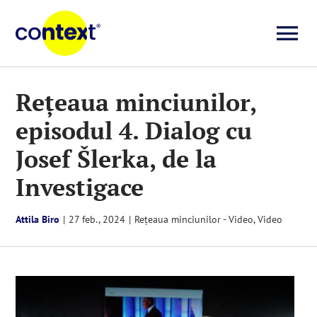
Skip
to
To
content
Investigații
Na
Rețeaua minciunilor,
episodul 4. Dialog cu
Știri
Josef Šlerka, de la
Explicative
Investigace
Seriale
Attila Biro
|
27 feb., 2024
|
Rețeaua minciunilor - Video
,
Video
Video
Despre noi