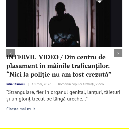
INTERVIU VIDEO / Din centru de
plasament în mâinile traficanților.
“Nici la poliție nu am fost crezută”
Iulia Stanoiu
|
18 mai, 2026
|
România copiilor traficați, Video
“Strangulare, fier în organul genital, lanțuri, tăieturi
și un glonț trecut pe lângă ureche...”
Citește mai mult