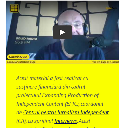
Play
Acest material a fost realizat cu
susținere financiară din cadrul
proiectului Expanding Production of
Independent Content (EPIC), coordonat
de
Centrul pentru Jurnalism Independent
(CJI), cu sprijinul
Internews
. Acest