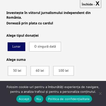
X
închide -
Investește în viitorul jurnalismului independent din
România.
Donează prin plata cu cardul
Alege tipul donației
Lunar
O singură dată
Alege suma
30 lei
60 lei
100 lei
“Reporterii pleacă, eu rămân / Mi-a zis
că mă toacă”. Ciobanul, preoteasa, un
fost militar şi o profesoară dintr-un
SUSȚINE
Folosim cookie-uri pentru a îmbunătăți experiența de navigare,
pentru a analiza traficul și pentru a personaliza conținutul.
sat transilvănean se luptă cu poluarea
După ce vei apăsa pe Donează vei fi redirecționat către pagina securizată a
Accept
Nu
Politica de confidențialitate
fermelor industriale de porci
procesatorului de plăți Stripe, unde vei putea plăti în siguranță.