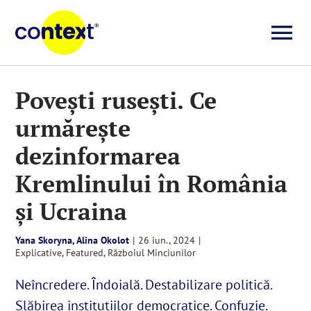
Skip
to
To
content
Investigații
Na
Povești rusești. Ce
urmărește
Știri
dezinformarea
Explicative
Kremlinului în România
și Ucraina
Seriale
Yana Skoryna, Alina Okolot
|
26 iun., 2024
|
Explicative
,
Featured
,
Războiul Minciunilor
Video
Neîncredere. Îndoială. Destabilizare politică.
Slăbirea instituțiilor democratice. Confuzie.
Despre noi