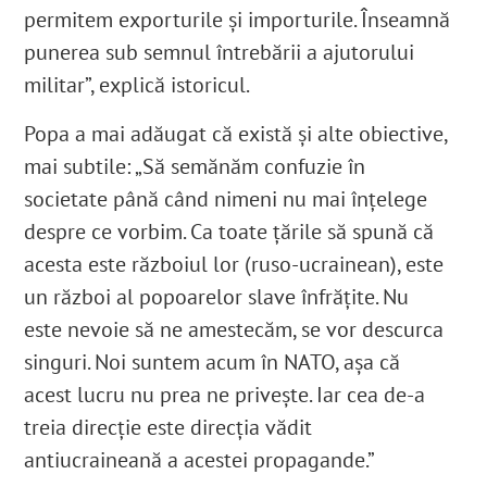
permitem exporturile și importurile. Înseamnă
punerea sub semnul întrebării a ajutorului
militar”, explică istoricul.
Popa a mai adăugat că există și alte obiective,
mai subtile: „Să semănăm confuzie în
societate până când nimeni nu mai înțelege
despre ce vorbim. Ca toate țările să spună că
acesta este războiul lor (ruso-ucrainean), este
un război al popoarelor slave înfrățite. Nu
este nevoie să ne amestecăm, se vor descurca
singuri. Noi suntem acum în NATO, așa că
acest lucru nu prea ne privește. Iar cea de-a
treia direcție este direcția vădit
antiucraineană a acestei propagande.”