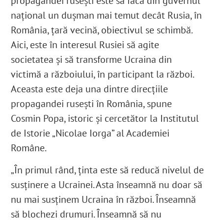
propagandei rusești este să facă din guvernul
național un dușman mai temut decât Rusia, în
România, țară vecină, obiectivul se schimbă.
Aici, este în interesul Rusiei să agite
societatea și să transforme Ucraina din
victimă a războiului, în participant la război.
Aceasta este deja una dintre direcțiile
propagandei rusești în România, spune
Cosmin Popa, istoric și cercetător la
Institutul
de Istorie „Nicolae Iorga” al Academiei
Române
.
„În primul rând, ținta este să reducă nivelul de
susținere a Ucrainei. Asta înseamnă nu doar să
nu mai susținem Ucraina în război. Înseamnă
să blochezi drumuri. Înseamnă să nu