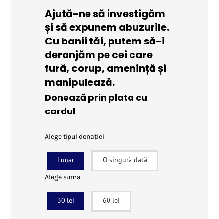
Ajută-ne să investigăm
și să expunem abuzurile.
Cu banii tăi, putem să-i
deranjăm pe cei care
fură, corup, amenință și
manipulează.
Donează prin plata cu
cardul
Alege tipul donației
Lunar
O singură dată
Alege suma
30 lei
60 lei