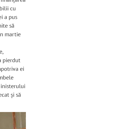
ilii cu
ei a pus
ite să
În martie
e,
a pierdut
mpotriva ei
ambele
inisterului
ecat și să