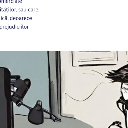
comerciale
tăților, sau care
dică, deoarece
prejudiciilor