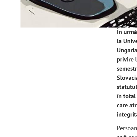
În urmă
la Univ
Ungaria:
privire 
semestr
Slovaci
statutul
în total
care atr
integri
Persoane