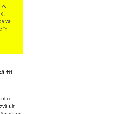
tive
a),
pa va
e în
ă fii
cut o
zvăluit
 finanțarea