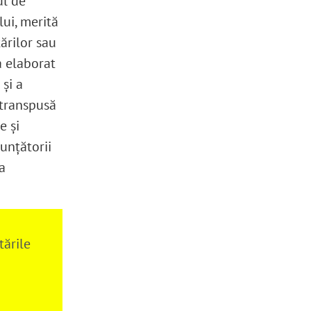
ul de
lui, merită
ărilor sau
a elaborat
și a
t transpusă
e și
nunțătorii
a
tările