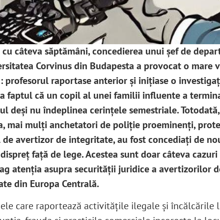
 cu câteva săptămâni, concedierea unui șef de depa
ersitatea Corvinus din Budapesta a provocat o mare v
 profesorul raportase anterior și inițiase o investigaț
la faptul că un copil al unei familii influente a termin
ul deși nu îndeplinea cerințele semestriale. Totodată,
a, mai mulți anchetatori de poliție proeminenți, prote
 de avertizor de integritate, au fost concediați de no
 dispreț față de lege. Acestea sunt doar câteva cazuri
ag atenția asupra securității juridice a avertizorilor d
tate din Europa Centrală.
le care raportează activitățile ilegale și încălcările 