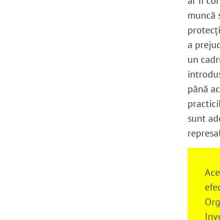
ar fi co
muncă sa
protecț
a preju
un cadr
introdus
până ac
practici
sunt ade
represal
Ace
efe
Org
Inv