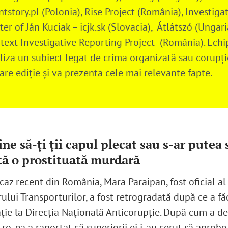
ntstory.pl (Polonia), Rise Project (România), Investiga
ter of Ján Kuciak – icjk.sk (Slovacia), Átlátszó (Ungari
text Investigative Reporting Project (România). Echi
liza un subiect legat de crima organizată sau corupți
care ediție și va prezenta cele mai relevante fapte.
ne să-ți ții capul plecat sau s-ar putea s
ă o prostituată murdară
caz recent din România, Mara Paraipan, fost oficial al
ului Transporturilor, a fost retrogradată după ce a fă
ție la Direcția Națională Anticorupție. După cum a de
ro, ea a raportat că superiorii ei i-au cerut să aprobe