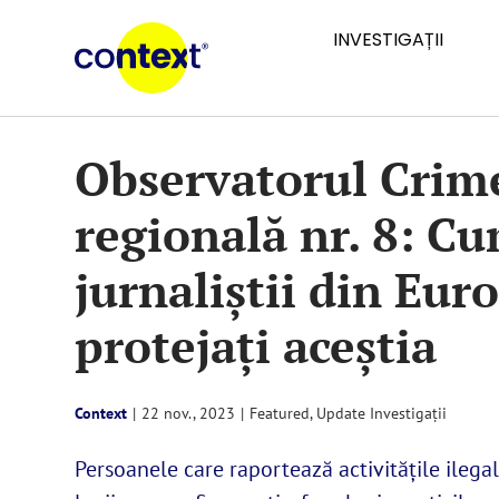
Skip
INVESTIGAȚII
to
content
Observatorul Crimei
regională nr. 8: Cu
jurnaliștii din Eur
protejați aceștia
Context
|
22 nov., 2023
|
Featured
,
Update Investigații
Persoanele care raportează activitățile ilegale