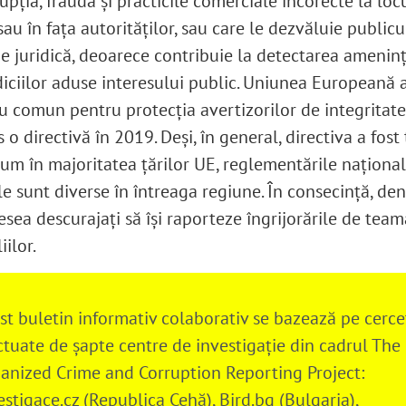
rupția, frauda și practicile comerciale incorecte la loc
u în fața autorităților, sau care le dezvăluie publicu
ie juridică, deoarece contribuie la detectarea ameninț
diciilor aduse interesului public. Uniunea Europeană 
u comun pentru protecția avertizorilor de integritate 
 o directivă în 2019. Deși, în general, directiva a fos
um în majoritatea țărilor UE, reglementările național
le sunt diverse în întreaga regiune. În consecință, de
sea descurajați să își raporteze îngrijorările de team
iilor.
st buletin informativ colaborativ se bazează pe cerce
ctuate de șapte centre de investigație din cadrul The
anized Crime and Corruption Reporting Project:
estigace.cz (Republica Cehă), Bird.bg (Bulgaria),