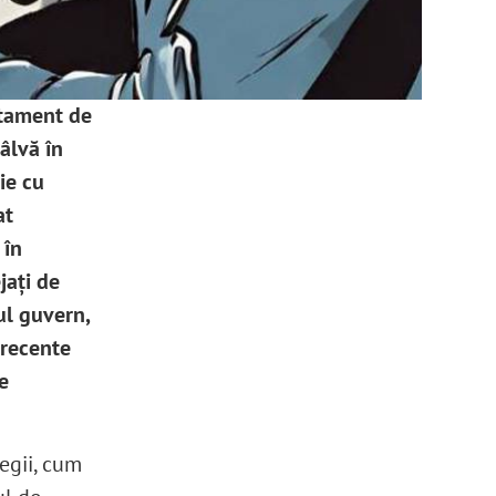
rtament de
âlvă în
ie cu
at
 în
jați de
ul guvern,
 recente
e
legii, cum