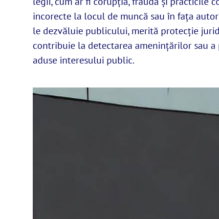
legii, cum ar fi corupția, frauda și practicile 
incorecte la locul de muncă sau în fața autori
le dezvăluie publicului, merită protecție juri
contribuie la detectarea amenințărilor sau a 
aduse interesului public.