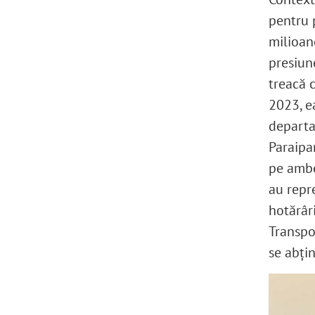
pentru p
milioane
presiun
treacă c
2023, ea
departa
Paraipa
pe ambel
au repr
hotărâr
Transpor
se abți