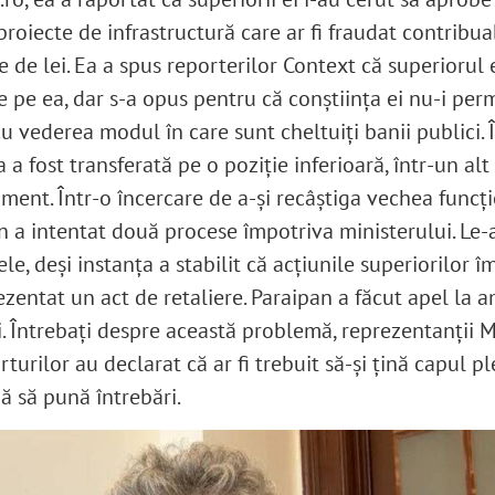
roiecte de infrastructură care ar fi fraudat contribuab
 de lei. Ea a spus reporterilor Context că superiorul 
e pe ea, dar s-a opus pentru că conștiința ei nu-i perm
u vederea modul în care sunt cheltuiți banii publici. 
 a fost transferată pe o poziție inferioară, într-un alt
ment. Într-o încercare de a-și recâștiga vechea funcți
n a intentat două procese împotriva ministerului. Le-
e, deși instanța a stabilit că acțiunile superiorilor î
ezentat un act de retaliere. Paraipan a făcut apel la 
i. Întrebați despre această problemă, reprezentanții M
turilor au declarat că ar fi trebuit să-și țină capul pl
nă să pună întrebări.