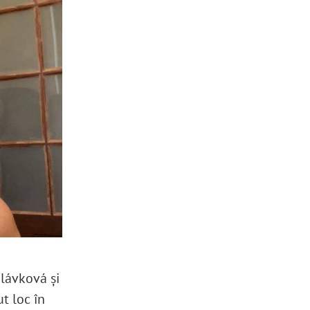
Hlávková și
t loc în