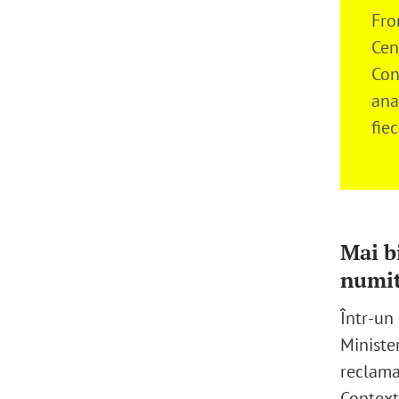
Fro
Cen
Con
ana
fie
Mai bi
numit
Într-un 
Minister
reclama
Context.