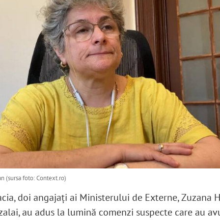
n (sursa foto: Context.ro)
acia, doi angajați ai Ministerului de Externe, Zuzana 
zalai, au adus la lumină comenzi suspecte care au avu