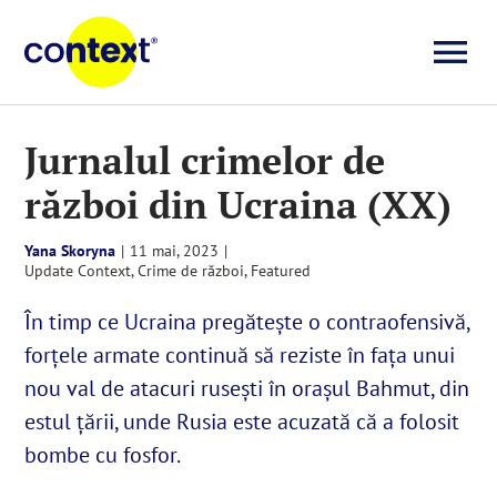
Skip
to
To
content
Investigații
Na
Jurnalul crimelor de
război din Ucraina (XX)
Știri
Yana Skoryna
|
11 mai, 2023
|
Explicative
Update Context
,
Crime de război
,
Featured
În timp ce Ucraina pregătește o contraofensivă,
Seriale
forțele armate continuă să reziste în fața unui
nou val de atacuri rusești în orașul Bahmut, din
Video
estul țării, unde Rusia este acuzată că a folosit
bombe cu fosfor.
Despre noi