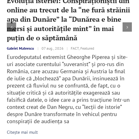
Evoluția isteriei: Conspiraționiștii din
online au trecut de la “ne fură străinii
apa din Dunăre” la “Dunărea e bine
mersi și autoritățile mint” în mai
puțin de o săptămână
Gabriel Mateescu
|
07 aug., 2026
|
FACT, Featured
Eurodeputatul extremist Gheorghe Piperea și site-
uri asociate curentului “suveranist” și pro-rus din
România, care acuzau Germania și Austria la final
de iulie că „blochează” apa Dunării, insinuează în
prezent că fluviul nu se confruntă, de fapt, cu o
situație critică și că autoritățile exagerează sau
falsifică datele, o idee care a prins tracțiune într-un
context creat de Dan Negru, cu “lecții de istorie”
despre Dunăre transformate în vehicul pentru
conspirații de audiența sa
Citește mai mult