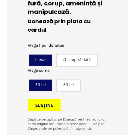
fură, corup, amenință și
manipulează.
Donează prin plata cu
cardul
Alege tipul donației
Lunar
O singură dată
Alege suma
30 lei
60 lei
SUSȚINE
După ce vei apăsa pe Donează vei fi redirecționat
către pagina securizată a procesatorului de plăți
Stripe, unde vei putea plăti în siguranță.