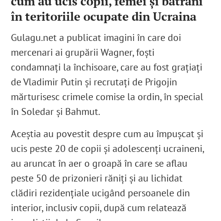
cum au ucis copii, femei și bătrâni
în teritoriile ocupate din Ucraina
Gulagu.net a publicat imagini în care doi
mercenari ai grupării Wagner, foști
condamnați la închisoare, care au fost grațiați
de Vladimir Putin și recrutați de Prigojin
mărturisesc crimele comise la ordin, în special
în Soledar și Bahmut.
Aceștia au povestit despre cum au împușcat și
ucis peste 20 de copii și adolescenți ucraineni,
au aruncat în aer o groapă în care se aflau
peste 50 de prizonieri răniți și au lichidat
clădiri rezidențiale ucigând persoanele din
interior, inclusiv copii, după cum relatează