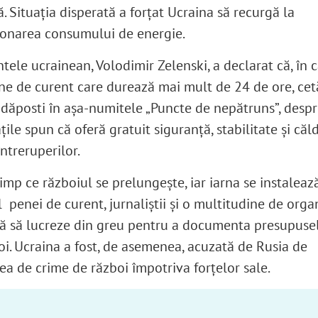
. Situația disperată a forțat Ucraina să recurgă la
ționarea consumului de energie.
tele ucrainean, Volodimir Zelenski, a declarat că, în 
ne de curent care durează mai mult de 24 de ore, cet
adăposti în așa-numitele „Puncte de nepătruns”, despr
țile spun că oferă gratuit siguranță, stabilitate și căl
ntreruperilor.
timp ce războiul se prelungește, iar iarna se instaleaz
 penei de curent, jurnaliștii și o multitudine de organ
ă să lucreze din greu pentru a documenta presupuse
oi. Ucraina a fost, de asemenea, acuzată de Rusia de
ea de crime de război împotriva forțelor sale.