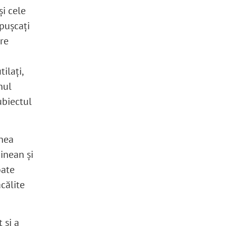
și cele
mpușcați
re
ilați,
nul
ubiectul
unea
inean și
oate
ăcălite
 și a