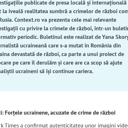
estigațiile publicate de presa locală și internațională
t la iveală realitatea sumbră a crimelor de război co
Rusia. Context.ro va prezenta cele mai relevante
estigații cu privire la crimele de război, într-un buleti
ormativ periodic. Buletinul este realizat de Yana Skor
urnalistă ucraineană care s-a mutat în România din
aina devastată de război, ca parte a unui proiect de
ocare pe care îl derulăm și care are ca scop să ajute
aliștii ucraineni să își continue cariera.
i: Forțele ucrainene, acuzate de crime de război
k Times a confirmat autenticitatea unor imagini vide