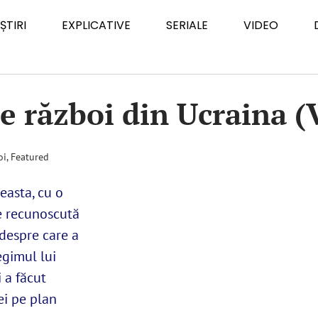
ȘTIRI
EXPLICATIVE
SERIALE
VIDEO
e război din Ucraina (V
oi
,
Featured
easta, cu o
ie recunoscută
 despre care a
egimul lui
i a făcut
ei pe plan