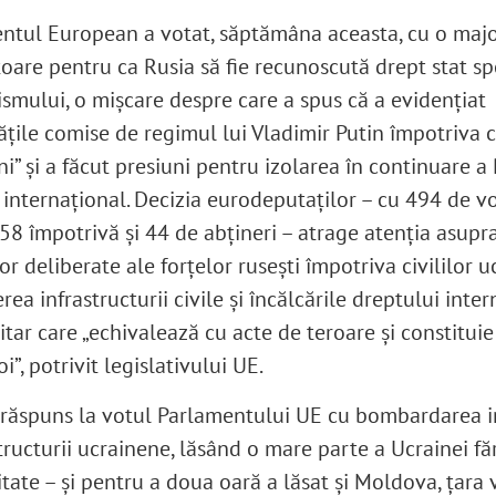
ntul European a votat, săptămâna aceasta, cu o majo
toare pentru ca Rusia să fie recunoscută drept stat s
ismului, o mișcare despre care a spus că a evidențiat
ățile comise de regimul lui Vladimir Putin împotriva ci
i” și a făcut presiuni pentru izolarea în continuare a 
 internațional. Decizia eurodeputaților – cu 494 de vo
 58 împotrivă și 44 de abțineri – atrage atenția asupr
or deliberate ale forțelor rusești împotriva civililor u
rea infrastructurii civile și încălcările dreptului inte
itar care „echivalează cu acte de teroare și constituie
i”, potrivit legislativului UE.
 răspuns la votul Parlamentului UE cu bombardarea 
tructurii ucrainene, lăsând o mare parte a Ucrainei fă
itate – și pentru a doua oară a lăsat și Moldova, țara 