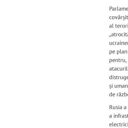
Parlame
covârși
al teror
„atrocit
ucrainen
pe plan
pentru,
atacuril
distruge
și uman
de războ
Rusia a
a infras
electric