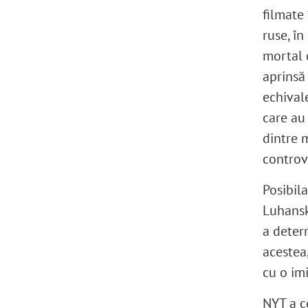
filmate 
ruse, în
mortal 
aprinsă 
echival
care au 
dintre m
controv
Posibila
Luhansk 
a deter
acestea,
cu o im
NYT a co