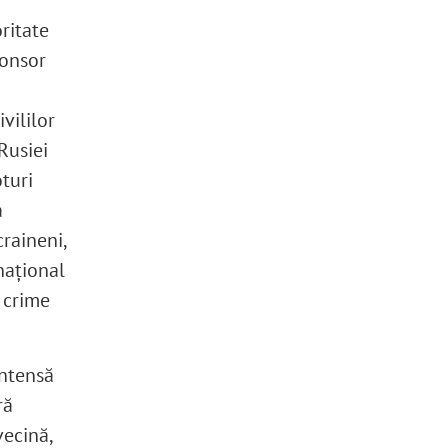
ritate
ponsor
vililor
Rusiei
turi
a
craineni,
rnațional
 crime
intensă
ră
vecină,