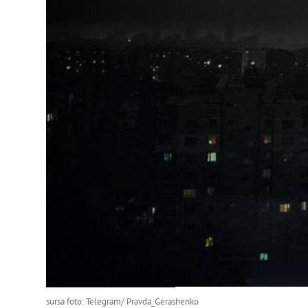
sursa foto: Telegram/ Pravda_Gerashenko