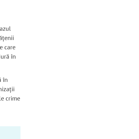
cazul
ățenii
e care
dură în
ă în
izații
le crime