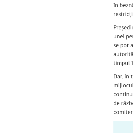
în beznă
restric
Președin
unei pe
se pot 
autorită
timpul î
Dar, în 
mijlocul
continu
de răzb
comiter