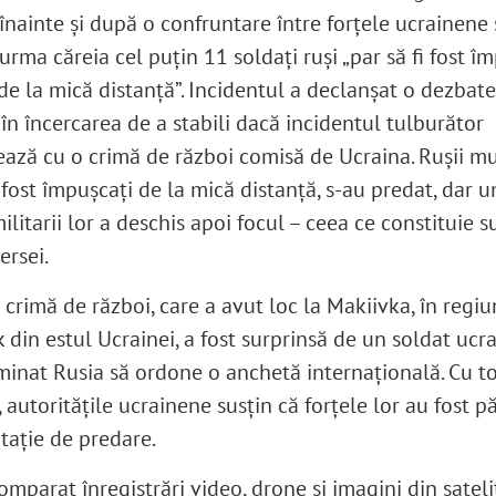
înainte și după o confruntare între forțele ucrainene 
 urma căreia cel puțin 11 soldați ruși „par să fi fost î
de la mică distanță”. Incidentul a declanșat o dezbate
în încercarea de a stabili dacă incidentul tulburător
ează cu o crimă de război comisă de Ucraina. Rușii mut
fost împușcați de la mică distanță, s-au predat, dar u
ilitarii lor a deschis apoi focul – ceea ce constituie s
ersei.
 crimă de război, care a avut loc la Makiivka, în regi
din estul Ucrainei, a fost surprinsă de un soldat ucra
minat Rusia să ordone o anchetă internațională. Cu t
 autoritățile ucrainene susțin că forțele lor au fost p
itație de predare.
mparat înregistrări video, drone și imagini din satelit