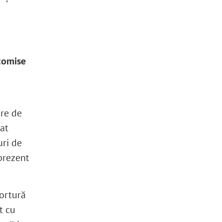
 comise
are de
rat
uri de
 prezent
tortură
t cu