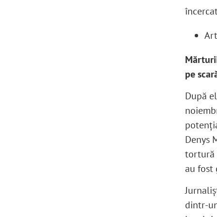
încerca
Art
Mărturi
pe scar
După el
noiembr
potenți
Denys M
tortură 
au fost
Jurnaliș
dintr-un