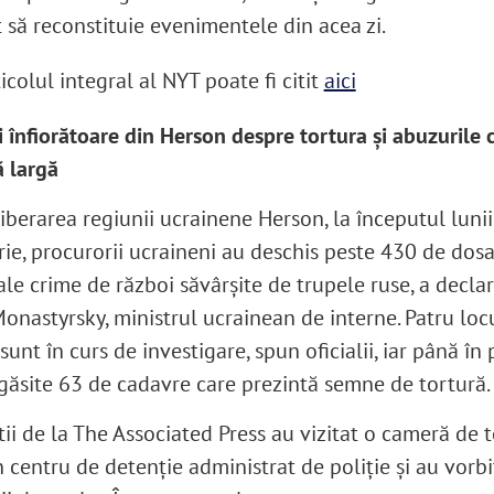
t să reconstituie evenimentele din acea zi.
icolul integral al NYT poate fi citit
aici
i înfiorătoare din Herson despre tortura și abuzurile
ă largă
iberarea regiunii ucrainene Herson, la începutul lunii
ie, procurorii ucraineni au deschis peste 430 de dos
ale crime de război săvârșite de trupele ruse, a decla
onastyrsky, ministrul ucrainean de interne. Patru loc
sunt în curs de investigare, spun oficialii, iar până în
 găsite 63 de cadavre care prezintă semne de tortură.
tii de la The Associated Press au vizitat o cameră de 
 centru de detenție administrat de poliție și au vorbi