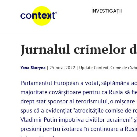
Skip
INVESTIGAȚII
to
content
Jurnalul crimelor d
Yana Skoryna
|
25 nov., 2022
|
Update Context
,
Crime de răzb
Parlamentul European a votat, săptămâna ac
majoritate covârșitoare pentru ca Rusia să f
drept stat sponsor al terorismului, o mișcare
spus că a evidențiat "atrocitățile comise de r
Vladimir Putin împotriva civililor ucraineni" ș
presiuni pentru izolarea în continuare a Rusi