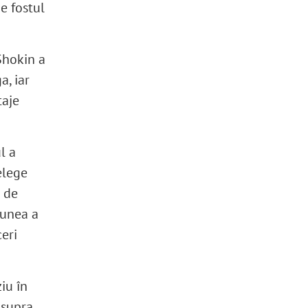
e fostul
 Shokin a
a, iar
taje
l a
elege
t de
iunea a
eri
ziu în
asupra