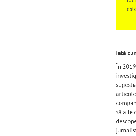
est
Iată cu
În 2019,
investig
sugesti
articole
compani
să afle 
descope
jurnalis