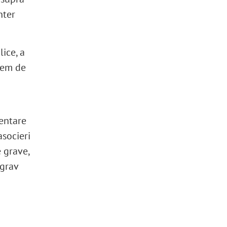
nter
lice, a
rem de
mentare
asocieri
e grave,
 grav