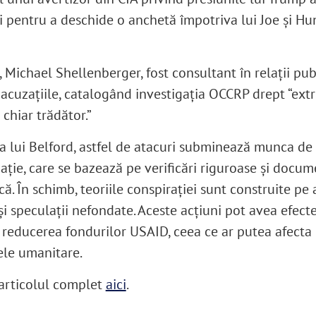
i pentru a deschide o anchetă împotriva lui Joe și Hu
, Michael Shellenberger, fost consultant în relaţii pub
 acuzaţiile, catalogând investigaţia OCCRP drept “ext
i chiar trădător.”
ia lui Belford, astfel de atacuri subminează munca de
gație, care se bazează pe verificări riguroase și docu
ă. În schimb, teoriile conspirației sunt construite pe 
și speculații nefondate. Aceste acţiuni pot avea efect
reducerea fondurilor USAID, ceea ce ar putea afecta
ele umanitare.
 articolul complet
aici
.