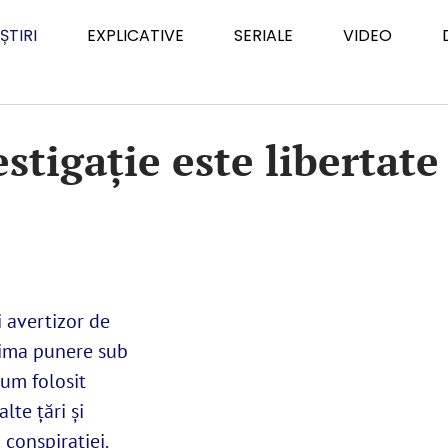
ȘTIRI
EXPLICATIVE
SERIALE
VIDEO
stigaţie este libertat
i avertizor de
prima punere sub
um folosit
lte ţări şi
a conspirației.