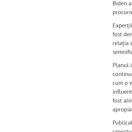
Biden ar
procuro
Experţii
fost de
relaţia
semnific
Planul i
continu
cum o v
influen
fost al
apropiaţ
Publicat
raportu