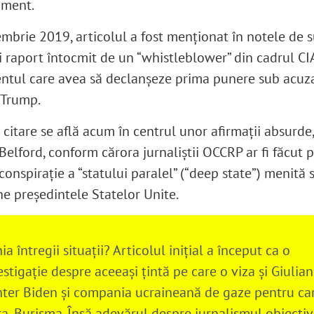
oment.
embrie 2019, articolul a fost menţionat în notele de 
i raport întocmit de un “whistleblower” din cadrul CI
tul care avea să declanşeze prima punere sub acuza
 Trump.
 citare se află acum în centrul unor afirmaţii absurde
Belford, conform cărora jurnaliştii OCCRP ar fi făcut 
conspiraţie a “statului paralel” (“deep state”) menită 
ne preşedintele Statelor Unite.
ia întregii situaţii? Articolul iniţial a început ca o
estigaţie despre aceeaşi ţintă pe care o viza şi Giuliani
ter Biden şi compania ucraineană de gaze pentru ca
ra, Burisma. Însă adevărul despre jurnalismul obiectiv