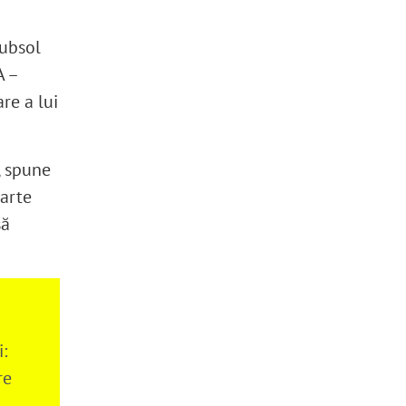
subsol
A –
re a lui
, spune
parte
să
:
re