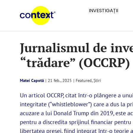
Skip
INVESTIGAȚII
to
content
Jurnalismul de inve
“trădare” (OCCRP)
Matei Capotă
|
21 feb., 2025
|
Featured
,
Știri
Un articol OCCRP, citat într-o plângere a unu
integritate (“whistleblower”) care a dus la 
acuzare a lui Donald Trump din 2019, este ac
pentru a discredita sprijinul financiar pentru a
libertatea presei, fiind integrat într-o teorie 