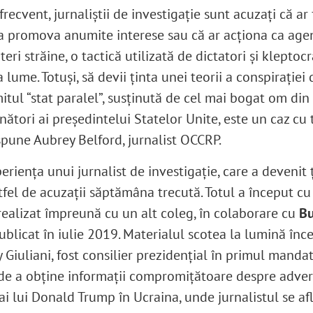
recvent, jurnaliştii de investigaţie sunt acuzaţi că ar f
a promova anumite interese sau că ar acţiona ca agen
eri străine, o tactică utilizată de dictatori şi kleptocr
 lume. Totuşi, să devii ţinta unei teorii a conspiraţiei
itul “stat paralel”, susţinută de cel mai bogat om din
nători ai preşedintelui Statelor Unite, este un caz cu 
 spune Aubrey Belford, jurnalist OCCRP.
erienţa unui jurnalist de investigaţie, care a devenit 
tfel de acuzaţii săptămâna trecută. Totul a început cu
 realizat împreună cu un alt coleg, în colaborare cu
B
publicat în iulie 2019. Materialul scotea la lumină înce
 Giuliani, fost consilier prezidenţial în primul mandat
de a obţine informaţii compromițătoare despre advers
 ai lui Donald Trump în Ucraina, unde jurnalistul se afl