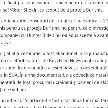
 fi făcut presiuni asupra Ucrainei pentru a-l demite p
r șef Viktor Shokin, cu scopul de a proteja Burisma.
 anticorupţie consultaţi de jurnalist i-au explicat că
mis pentru că proteja Burisma, nu pentru că o investig
 companiei cu Hunter Biden nu i-a adus acesteia avan
ative.
nițial al investigației a fost abandonat, însă jurnalistu
at cercetările alături de BuzzFeed News pentru a înț
ersiune distorsionată a acestei povești a devenit atâ
tă în SUA. În urma documentării, s-a dovedit că naraţ
imentată de foşti procurori ucraineni şi oameni de afac
i de Giuliani.
 în iulie 2019, articolul a fost citat două luni mai târ
l unui avertizor din CIA privind presiunile lui Trump 