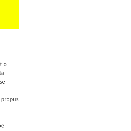
t o
la
se
a propus
oe