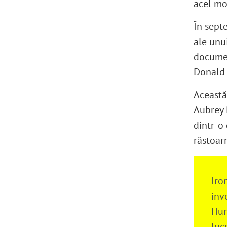
acel m
În sept
ale unu
documen
Donald
Această
Aubrey 
dintr-o 
răstoar
Iron
inv
Hun
luc