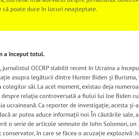
e că poate duce în locuri neaşteptate.
m a început totul.
 jurnalistul OCCRP stabilit recent în Ucraina a începu
aţie asupra legăturii dintre Hunter Biden şi Burisma, 
a colegilor săi. La acel moment, existau deja numeroa
 despre relația controversată a fiului lui Joe Biden cu
a ucraineană. Ca reporter de investigație, acesta și-
dacă ar putea aduce informații noi. În căutările sale, a
rit o serie de articole semnate de John Solomon, un
t conservator, în care se făcea o acuzație explozivă: J