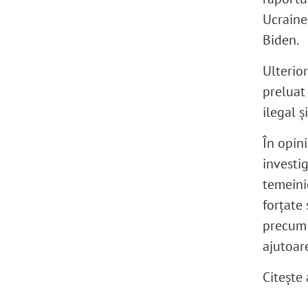
Ucraine
Biden.
Ulterior
preluat
ilegal ș
În opin
investi
temeinic
forțate 
precum 
ajutoar
Citeşte