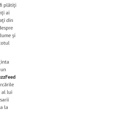
i plătiţi
ţi ai
aţi din
 despre
 lume şi
totul
ţinta
 un
uzzFeed
rcările
 al lui
arii
a la