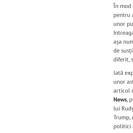
În mod f
pentru 
unor put
întreaga
aşa num
de susţi
diferit,
Iată exp
unor as
articol
News
, 
lui Rudy
Trump, 
politici