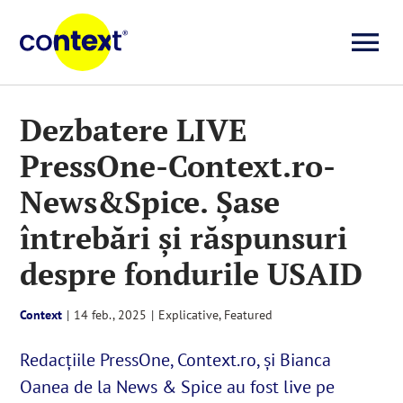
Skip
to
To
content
Investigații
Na
Dezbatere LIVE
PressOne-Context.ro-
Știri
News&Spice. Șase
Explicative
întrebări și răspunsuri
despre fondurile USAID
Seriale
Context
|
14 feb., 2025
|
Explicative
,
Featured
Video
Redacțiile PressOne, Context.ro, și Bianca
Oanea de la News & Spice au fost live pe
Despre noi