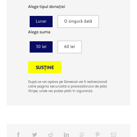
Alege tipul donației
Lunar
O singură dată
Alege suma
30 lei
60 lei
SUSȚINE
După ce vei apăsa pe Donează vei fi redirecționat
către pagina securizată a procesatorului de plăți
Stripe, unde vei putea plăti în siguranță.