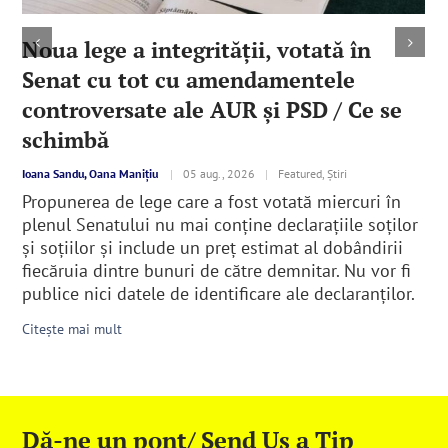
Noua lege a integrităţii, votată în
Senat cu tot cu amendamentele
controversate ale AUR şi PSD / Ce se
schimbă
Ioana Sandu, Oana Manițiu
|
05 aug., 2026
|
Featured, Știri
Propunerea de lege care a fost votată miercuri în
plenul Senatului nu mai conține declarațiile soților
și soțiilor şi include un preț estimat al dobândirii
fiecăruia dintre bunuri de către demnitar. Nu vor fi
publice nici datele de identificare ale declaranţilor.
Citește mai mult
Dă-ne un pont/ Send Us a Tip