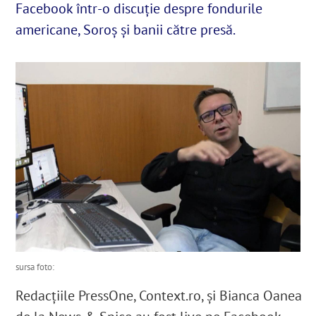
Facebook într-o discuție despre fondurile
americane, Soroș și banii către presă.
English
SUSȚINE
Cautare...
sursa foto:
R
edacțiile PressOne,
Context.ro
, și Bianca Oanea