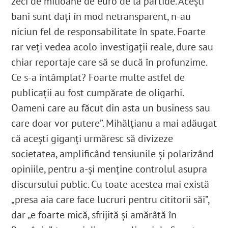
zeci de milioane de euro de la partide. Acești
bani sunt dați în mod netransparent, n-au
niciun fel de responsabilitate în spate. Foarte
rar veți vedea acolo investigații reale, dure sau
chiar reportaje care să se ducă în profunzime.
Ce s-a întâmplat? Foarte multe astfel de
publicații au fost cumpărate de oligarhi.
Oameni care au făcut din asta un business sau
care doar vor putere”. Mihălțianu a mai adăugat
că acești giganți urmăresc să divizeze
societatea, amplificând tensiunile și polarizând
opiniile, pentru a-și menține controlul asupra
discursului public. Cu toate acestea mai există
„presa aia care face lucruri pentru cititorii săi”,
dar „e foarte mică, sfrijită și amărâtă în